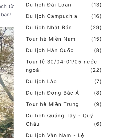
Du lịch Đài Loan
(13)
ách từ
 bạn!
Du lịch Campuchia
(16)
Du lịch Nhật Bản
(29)
Tour hè Miền Nam
(15)
Du lịch Hàn Quốc
(8)
Tour lễ 30/04-01/05 nước
ngoài
(22)
Du lịch Lào
(7)
Du lịch Đông Bắc Á
(8)
Tour hè Miền Trung
(9)
Du lịch Quảng Tây - Quý
Châu
(6)
Du lịch Vân Nam - Lệ