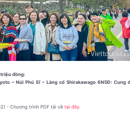
 triệu đồng:
Kyoto – Núi Phú Sĩ – Làng cổ Shirakawago 6N5Đ: Cung 
.
02) - Chương trình PDF tải về
tại đây.