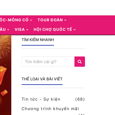
UÔC-MÔNG CỔ
TOUR ĐOÀN
 ÂU
VISA
HỘI CHỢ QUỐC TẾ
TÌM KIẾM NHANH
THỂ LOẠI VÀ BÀI VIẾT
Tin tức - Sự kiện
(68)
Chương trình khuyến mãi