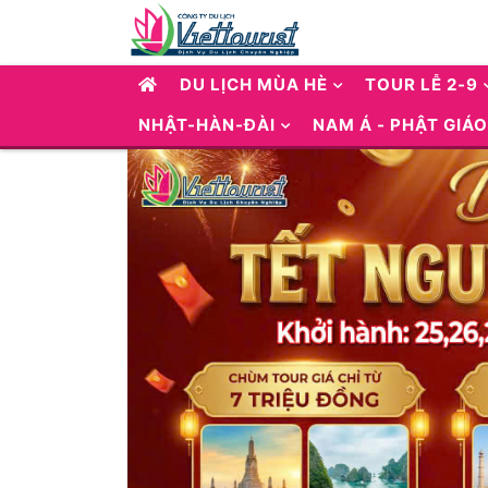
DU LỊCH MÙA HÈ
TOUR LỄ 2-9
NHẬT-HÀN-ĐÀI
NAM Á - PHẬT GIÁO