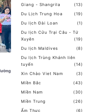
Giang - Shangrila
(13)
Du Lịch Trung Hoa
(19)
Du lịch Đài Loan
(1)
Du lịch Cửu Trại Câu - Tứ
Xuyên
(19)
Du lịch Maldives
(8)
Du lịch Trùng Khánh liên
tuyến
(14)
đường
Xin Chào Viet Nam
(3)
Miền Bắc
(43)
Miền Nam
(30)
Miền Trung
(26)
Ẩm Thực
(6)