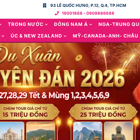
93 LÊ QUỐC HƯNG, P.12, Q.4, TP.HCM
19001868 - 0909886688
TRONG NƯỚC
ĐÔNG NAM Á
NGA-TRUNG Q
ÚC & NEW ZEALAND
MỸ-CANADA-ANH- CHÂU