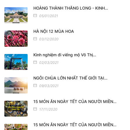
HOÀNG THÀNH THĂNG LONG - KINH…
05/01/2021
HÀ NỘI 12 MÙA HOA
03/12/2020
Kinh nghiệm đi viếng mộ Võ Thị…
02/03/2021
NGÔI CHÙA LỚN NHẤT THẾ GIỚI TẠI…
09/03/2021
15 MÓN ĂN NGÀY TẾT CỦA NGƯỜI MIỀN…
17/11/2020
15 MÓN ĂN NGÀY TẾT CỦA NGƯỜI MIỀN…