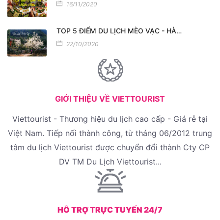
16/11/2020
TOP 5 ĐIỂM DU LỊCH MÈO VẠC - HÀ…
22/10/2020
GIỚI THIỆU VỀ VIETTOURIST
Viettourist - Thương hiệu du lịch cao cấp - Giá rẻ tại
Việt Nam. Tiếp nối thành công, từ tháng 06/2012 trung
tâm du lịch Viettourist được chuyển đổi thành Cty CP
DV TM Du Lịch Viettourist...
HỖ TRỢ TRỰC TUYẾN 24/7