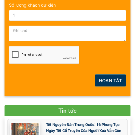
Số lượng khách dự kiến
HOÀN TẤT
Tin tức
Tết Nguyên Đán Trung Quốc: 16 Phong Tục
Ngày Tết Cổ Truyền Của Người Xưa Vẫn Còn