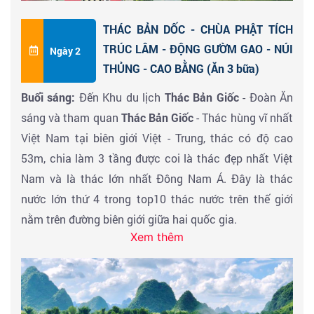
THÁC BẢN DỐC - CHÙA PHẬT TÍCH
TRÚC LÂM - ĐỘNG GƯỜM GAO - NÚI
Ngày 2
THỦNG - CAO BẰNG (Ăn 3 bữa)
Buổi sáng:
Đến Khu du lịch
Thác Bản Giốc
- Đoàn Ăn
sáng và tham quan
Thác Bản Giốc
- Thác hùng vĩ nhất
Việt Nam tại biên giới Việt - Trung, thác có độ cao
53m, chia làm 3 tầng được coi là thác đẹp nhất Việt
Nam và là thác lớn nhất Đông Nam Á. Đây là thác
nước lớn thứ 4 trong top10 thác nước trên thế giới
nằm trên đường biên giới giữa hai quốc gia.
Xem thêm
Tham quan
Chùa Phật Tích Trúc Lâm Bản Giốc -
Ngôi
chùa đầu tiên được xây dựng tại nơi biên cương Tổ
quốc, khánh thành ngày 15/12/2014. Ngôi chùa tựa