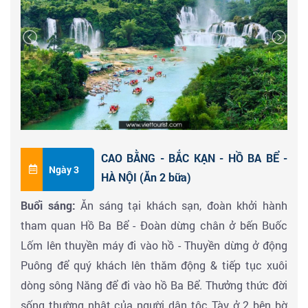
lưng vào
núi Phia Nhằn
nên có thể nhìn ngắm toàn
cảnh thác Bản Giốc hùng vĩ, núi non điệp trùng từ trên
cao.
Tham quan
Động Ngườm Ngao
, theo tiếng Tày có
nghĩa là động Hổ, tại xã Đàm Thuỷ, huyện Trùng Khánh
với rất nhiều nhiều nhũ đá và măng đá với các hình
dạng phong phú đa dạng và đẹp mắt ( vé tham quan
CAO BẰNG - BẮC KẠN - HỒ BA BỂ -
tự túc)
Ngày 3
HÀ NỘI (Ăn 2 bữa)
Buổi sáng:
Ăn sáng tại khách sạn, đoàn khởi hành
Đoàn ăn trưa & Đến giờ khởi hành về Tp.Cao Bằng trên
tham quan Hồ Ba Bể - Đoàn dừng chân ở bến Buốc
đường ghé Thăm làng Rèn Phúc Sen - check in chụp
Lốm lên thuyền máy đi vào hồ - Thuyền dừng ở động
hình
MẮT THẦN NÚI - Núi Thủng
chiêm ngưỡng cảnh
Puông để quý khách lên thăm động & tiếp tục xuôi
quan kỳ thú, độc nhất vô nhị ( Qúy khách đi bộ 1,5km
dòng sông Năng để đi vào hồ Ba Bể. Thưởng thức đời
hoặc xe máy chung chuyển phí tụ túc) - Tên địa
sống thường nhật của người dân tộc Tày ở 2 bên bờ
phương là “
Phja Piót”,
Mắt Thần Núi là một cái hang