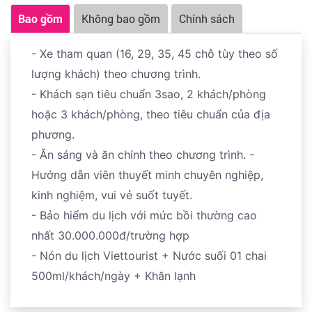
sẽ đưa Quý khách di chuyển về Hà Nội. Trả khách tại
Bao gồm
Không bao gồm
Chính sách
điểm đón đầu tiên. Chia tay hẹn gặp lại tại những
chương trình sau của Viettourist. Kết thúc chương
- Xe tham quan (16, 29, 35, 45 chỗ tùy theo số
trình
lượng khách) theo chương trình.
- Khách sạn tiêu chuẩn 3sao, 2 khách/phòng
hoặc 3 khách/phòng, theo tiêu chuẩn của địa
phương.
- Ăn sáng và ăn chính theo chương trình. -
Hướng dẫn viên thuyết minh chuyên nghiệp,
kinh nghiệm, vui vẻ suốt tuyết.
- Bảo hiểm du lịch với mức bồi thường cao
nhất 30.000.000đ/trường hợp
- Nón du lịch Viettourist + Nước suối 01 chai
500ml/khách/ngày + Khăn lạnh