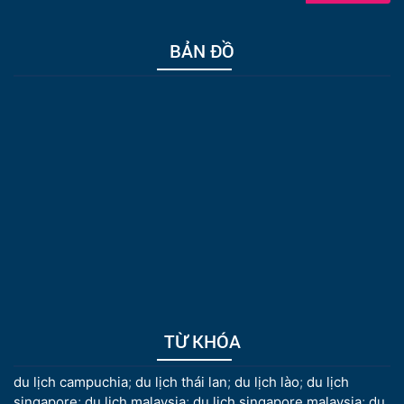
BẢN ĐỒ
TỪ KHÓA
du lịch campuchia
;
du lịch thái lan
;
du lịch lào
;
du lịch
singapore
;
du lịch malaysia
;
du lịch singapore malaysia
;
du