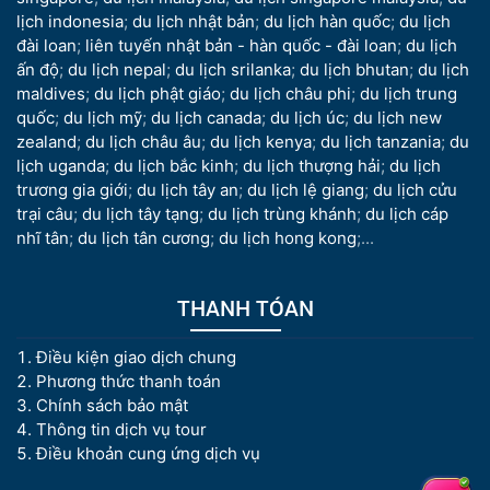
lịch indonesia
;
du lịch nhật bản
;
du lịch hàn quốc
;
du lịch
đài loan
;
liên tuyến nhật bản - hàn quốc - đài loan
;
du lịch
ấn độ
;
du lịch nepal
;
du lịch srilanka
;
du lịch bhutan
;
du lịch
maldives
;
du lịch phật giáo
;
du lịch châu phi
;
du lịch trung
quốc
;
du lịch mỹ
;
du lịch canada
;
du lịch úc
;
du lịch new
zealand
;
du lịch châu âu
;
du lịch kenya
;
du lịch tanzania
;
du
lịch uganda
;
du lịch bắc kinh
;
du lịch thượng hải
;
du lịch
trương gia giới
;
du lịch tây an
;
du lịch lệ giang
;
du lịch cửu
trại câu
;
du lịch tây tạng
;
du lịch trùng khánh
;
du lịch cáp
nhĩ tân
;
du lịch tân cương
;
du lịch hong kong
;...
THANH TÓAN
Điều kiện giao dịch chung
Phương thức thanh toán
Chính sách bảo mật
Thông tin dịch vụ tour
Điều khoản cung ứng dịch vụ