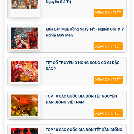
Nguyên Giá Trị
XEM CHI TIẾT
Múa Lân Múa Rồng Ngày Tết - Nguồn Gốc & Ý
Nghĩa May Mắn
XEM CHI TIẾT
TẾT CỔ TRUYỀN Ở HONG KONG CÓ GÌ ĐẶC
SẮC ?
XEM CHI TIẾT
TOP 10 CÁC QUỐC GIA ĐÓN TẾT NGUYÊN
ĐÁN GIỐNG VIỆT NAM
XEM CHI TIẾT
TOP 10 CÁC QUỐC GIA ĐÓN TẾT GẦN GIỐNG