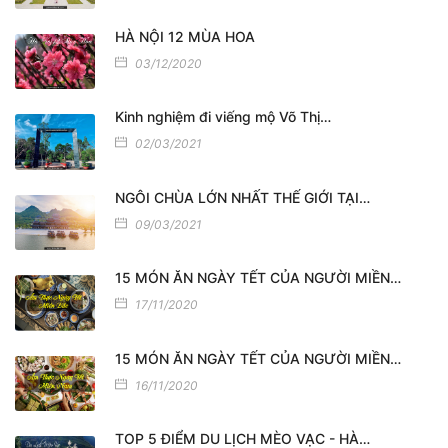
HÀ NỘI 12 MÙA HOA
03/12/2020
Kinh nghiệm đi viếng mộ Võ Thị…
02/03/2021
NGÔI CHÙA LỚN NHẤT THẾ GIỚI TẠI…
09/03/2021
15 MÓN ĂN NGÀY TẾT CỦA NGƯỜI MIỀN…
17/11/2020
15 MÓN ĂN NGÀY TẾT CỦA NGƯỜI MIỀN…
16/11/2020
TOP 5 ĐIỂM DU LỊCH MÈO VẠC - HÀ…