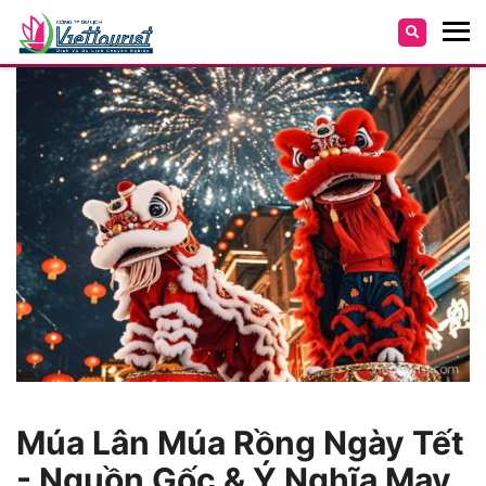
Múa Lân Múa Rồng Ngày Tết
- Nguồn Gốc & Ý Nghĩa May