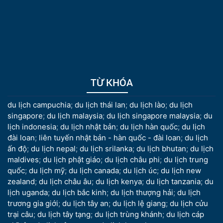
TỪ KHÓA
du lịch campuchia
;
du lịch thái lan
;
du lịch lào
;
du lịch
singapore
;
du lịch malaysia
;
du lịch singapore malaysia
;
du
lịch indonesia
;
du lịch nhật bản
;
du lịch hàn quốc
;
du lịch
đài loan
;
liên tuyến nhật bản - hàn quốc - đài loan
;
du lịch
ấn độ
;
du lịch nepal
;
du lịch srilanka
;
du lịch bhutan
;
du lịch
maldives
;
du lịch phật giáo
;
du lịch châu phi
;
du lịch trung
quốc
;
du lịch mỹ
;
du lịch canada
;
du lịch úc
;
du lịch new
zealand
;
du lịch châu âu
;
du lịch kenya
;
du lịch tanzania
;
du
lịch uganda
;
du lịch bắc kinh
;
du lịch thượng hải
;
du lịch
trương gia giới
;
du lịch tây an
;
du lịch lệ giang
;
du lịch cửu
trại câu
;
du lịch tây tạng
;
du lịch trùng khánh
;
du lịch cáp