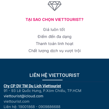
TẠI SAO CHỌN VIETTOURIST?
Giá luôn tốt
Điểm đến đa dạng
Thanh toán linh hoạt
Chất lượng dịch vụ vượt trội
LIÊN HỆ VIETTOURIST
Cty CP DV TM Du Lịch Viettourist
91 - 93 Lê Quốc Hưng, P.Xóm Chiếu, TP.HCM
viettourist@icloud.com
viettourist.com
Liên hệ: 19001868 - 0909886688