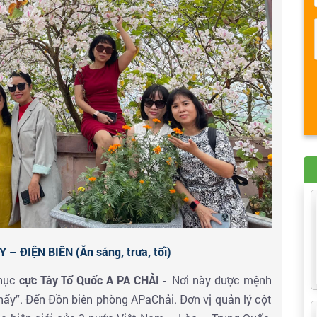
ĐIỆN BIÊN (Ăn sáng, trưa, tối)
phục
cực Tây Tổ Quốc A PA CHẢI
- Nơi này được mệnh
hấy”. Đến Đồn biên phòng APaChải. Đơn vị quản lý cột