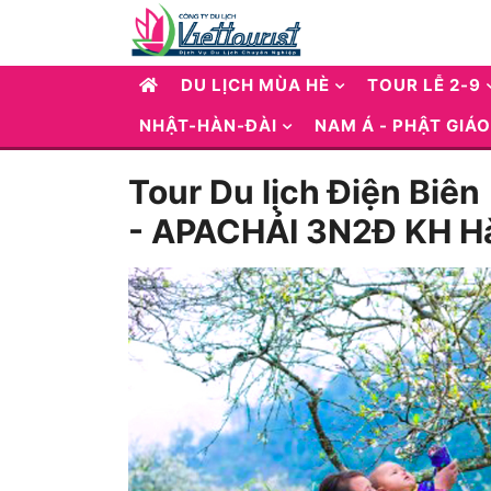
DU LỊCH MÙA HÈ
TOUR LỄ 2-9
NHẬT-HÀN-ĐÀI
NAM Á - PHẬT GIÁO
Tour Du lịch Điện Biên
- APACHẢI 3N2Đ KH Hà