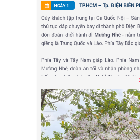
TP.HCM – Tp. ĐIỆN BIÊN P
NGÀY 1
Qúy khách tập trung tại Ga Quốc Nội – Sân
thủ tục đáp chuyến bay đi thành phố Điện B
đón đoàn khởi hành đi
Mường Nhé
- nằm tr
giềng là Trung Quốc và Lào. Phía Tây Bắc g
Phía Tây và Tây Nam giáp Lào. Phía Nam
Mường Nhé, đoàn ăn tối và nhận phòng nhà
trấn vùng biên bình yên. Nghỉ đêm tại Mườn