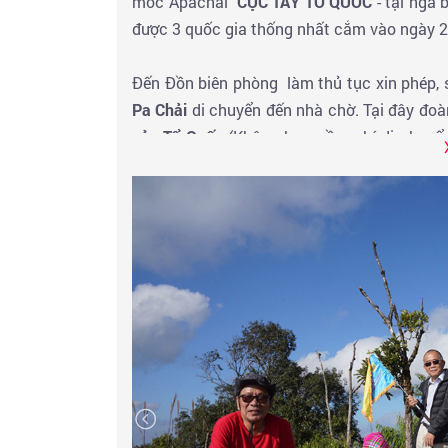
mốc Apachải
CỰC TÂY TỔ QUỐC
- tại ngã 
được 3 quốc gia thống nhất cắm vào ngày 
Đến Đồn biên phòng làm thủ tục xin phép,
Pa Chải
di chuyển đến nhà chờ. Tại đây đo
của Tổ Quốc
(Không bao gồm phí di chuyể
trình chinh phục cột mốc thì ở lại trạm biên
Đoàn ăn trưa và di chuyển về Điện Biên - Đ
món đặc sản tại nhà hàng cùng tinh hoa ẩm 