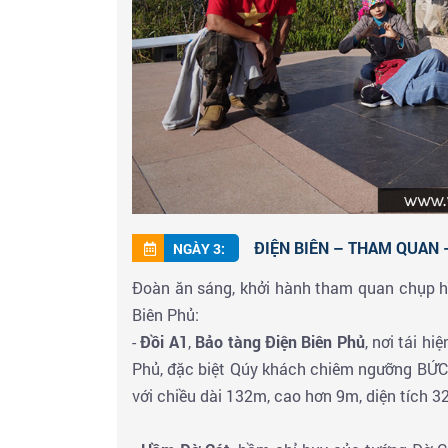
ĐIỆN BIÊN – THAM QUAN –
NGÀY 3:
Đoàn ăn sáng, khởi hành tham quan chụp h
Biên Phủ:
-
Đồi A1
,
Bảo tàng Điện Biên Phủ
, nơi tái h
Phủ, đặc biệt Qúy khách chiêm ngưỡng BỨ
với chiều dài 132m, cao hơn 9m, diện tích 