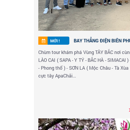
BAY THẲNG ĐIỆN BIÊN PHỦ
MỚI !
Chùm tour khám phá Vùng TÂY BẮC nơi cùng t
LÀO CAI ( SAPA - Y TÝ - BẮC HÀ - SIMACAI ) 
- Phong thổ ) - SƠN LA ( Mộc Châu - Tà Xùa 
cực tây ApaChải...