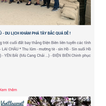
 - DU LỊCH KHÁM PHÁ TÂY BẮC QUÁ DỄ !
rời cuối đất bay thẳng Điện Biên liên tuyến các tỉnh
- LAI CHÂU * Thu lũm - mường tè - sìn Hồ - Sin suối Hồ
) - YÊN BÁI (Mù Cang Chải ...) - ĐIỆN BIÊN Chinh phục
Xem thêm