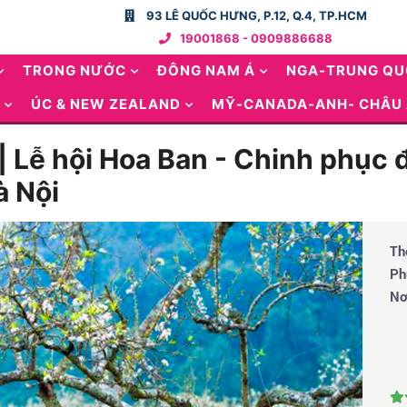
93 LÊ QUỐC HƯNG, P.12, Q.4, TP.HCM
19001868 - 0909886688
TRONG NƯỚC
ĐÔNG NAM Á
NGA-TRUNG Q
ÚC & NEW ZEALAND
MỸ-CANADA-ANH- CHÂU
 | Lễ hội Hoa Ban - Chinh phục
 Nội
Th
Ph
Nơ