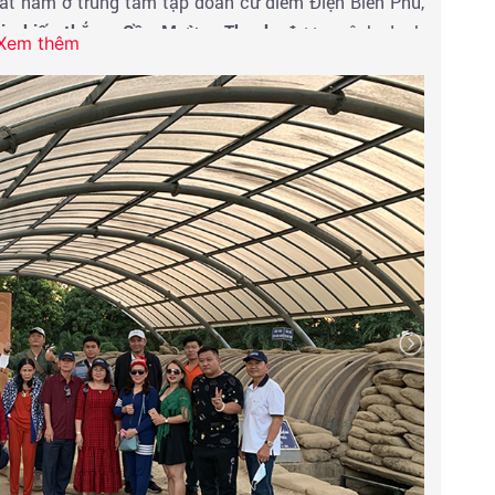
át nằm ở trung tâm tập đoàn cứ điểm Điện Biên Phủ,
i chiến thắng, Cầu Mường Thanh
, được mệnh danh
Xem thêm
 Rốn, là công trình quân sự trọng điểm trong thời kỳ
 đầu hàng khiến ta không thể nào quên được sự tinh
i cố Đại Tướng Võ Nguyên Giáp.
nh ra sân bay Điện Biên Phủ, làm thủ tục đáp chuyến
 Qúy khách và xin gặp lại trong các chương trình lần