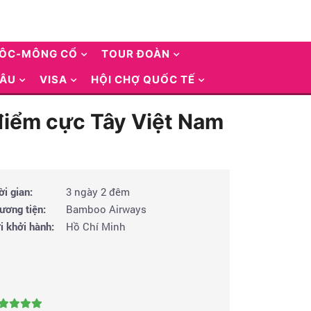
UÔC-MÔNG CỔ
TOUR ĐOÀN
 ÂU
VISA
HỘI CHỢ QUỐC TẾ
 điểm cực Tây Việt Nam
ời gian:
3 ngày 2 đêm
ương tiện:
Bamboo Airways
i khởi hành:
Hồ Chí Minh