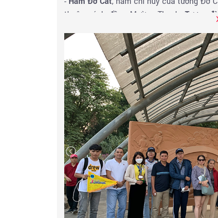
-
Hầm Đờ Cát
, hầm chỉ huy của tướng Đờ C
thuộc cánh đồng Mường Thanh.
Tượng đà
"chứng nhân lịch sử" bắc qua con sông Nậm
đó, những hình ảnh quân địch giơ cờ trắng
thần hào hùng của dân tộc được dẫn dắt bở
Đoàn dùng bữa trưa tại nhà hàng - Khởi hà
bay về HCM, kết thúc chương trình. Cảm ơn
sau.