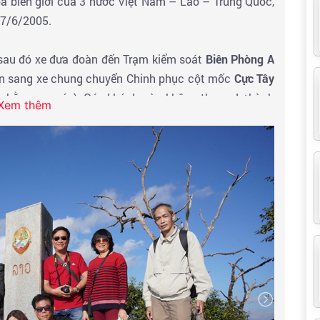
ba biên giới của 3 nước Việt Nam – Lào – Trung Quốc,
27/6/2005.
 sau đó xe đưa đoàn đến Trạm kiểm soát
Biên Phòng A
àn sang xe chung chuyển Chinh phục cột mốc
Cực Tây
n bằng xe máy). Qúy khách nào không tham dự hành
Xem thêm
 phòng giao lưu với chiến sĩ chờ đoàn.
ến Điện Biên, Qúy khách nhận phòng và ăn tối với các
thực của Thái Trắng. Nghỉ đêm tại Điện Biên.