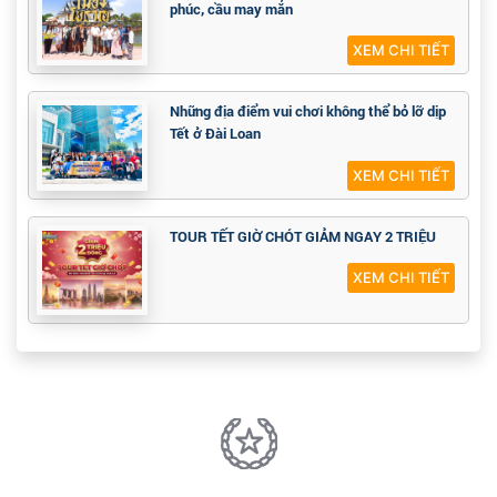
phúc, cầu may mắn
XEM CHI TIẾT
Những địa điểm vui chơi không thể bỏ lỡ dịp
Tết ở Đài Loan
XEM CHI TIẾT
TOUR TẾT GIỜ CHÓT GIẢM NGAY 2 TRIỆU
XEM CHI TIẾT