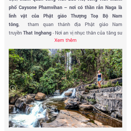
phố Caysone Phamvihan – nơi có thần rắn Naga là
linh vật của Phật giáo Thượng Toạ Bộ Nam
tông
, tham quan thánh địa Phật giáo Nam
truyền
That Inghang
- Nơi an vị nhục thân của tăng sư
Xem thêm
nổi tiếng vào thế giới XVI .
Khởi hành về Pakse - đến khu du lịch sinh thái Tad
Nhương thưởng thức các món ăn mang đậm văn hoá
ẩm thực người dân Nam Lào và sau đó đoàn đi tham
quan khu du lịch văn hoá sinh thái
Thác Nhương (Tad
Yuang)
có vẻ đẹp đặc sắc nhất của xứ
hạ nguồn sông
Mekong
, tìm hiểu văn hoá đời sống người dân tộc
thiểu số xứ Hạ Lào. Tham quan khu du lịch sinh
thái
Thác Fan
có vẻ đẹp độc đáo và được ví như mái
tóc người con gái Nam Lào, nơi có thể khám phá cao