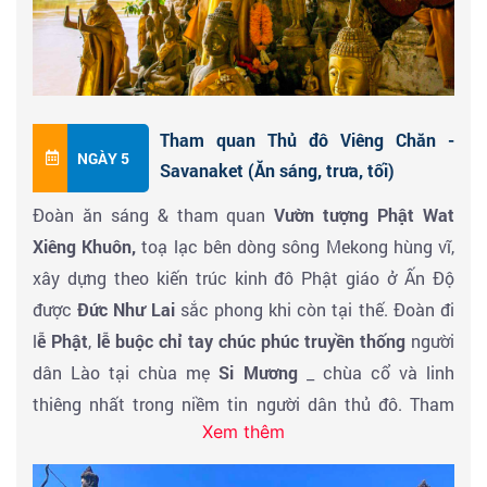
Đoàn đi tham quan khu du lịch thác
Kuang Si
- một
thác nước đẹp nổi tiếng bậc nhất của xứ Thượng Lào,
cao 120m, nước xanh như ngọc bích. tự do tắm suối,
Tham quan Thủ đô Viêng Chăn -
trên đường đoàn dừng chân check in ruộng bậc thang
NGÀY 5
Savanaket (Ăn sáng, trưa, tối)
của người vùng cao H’Mong. Sau đó dùng cơm trưa
Đoàn ăn sáng & tham quan
Vườn tượng Phật Wat
với món cá nướng muối nổi tiếng xứ Lào. Dùng cơm
Xiêng Khuôn,
toạ lạc bên dòng sông Mekong hùng vĩ,
trưa tại nhà hàng ở khu du lịch
Kuang si
.
xây dựng theo kiến trúc kinh đô Phật giáo ở Ấn Độ
được
Đức Như Lai
sắc phong khi còn tại thế. Đoàn đi
Buổi chiều xe đón đoàn ra ga Tàu CAO TỐC khởi hành
l
ễ Phật
,
lễ buộc chỉ tay chúc phúc truyền thống
người
về Viêng Chăn. Đoàn ăn tối và nghỉ ngơi tự do tìm hiểu
dân Lào tại chùa mẹ
Si Mương
_ chùa cổ và linh
văn hoá địa phương tại khu phố Tây hoặc khu chợ
thiêng nhất trong niềm tin người dân thủ đô. Tham
đêm thủ đô Viêng Chăn. Đến giờ xe và HDV đón đoàn
Xem thêm
quan
That Luang
– Với tháp chính cao 45 mét biểu
về khách sạn nghỉ ngơi & khám phá cuộc sống sôi
tượng cho đất nước Lào hiền hành, mến khách, được
động thủ đô Vien Chăn về đêm.