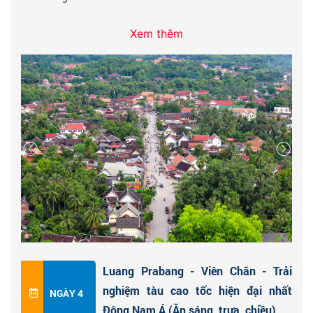
Xem thêm
Sau bữa trưa, Xe và HDV đưa đoàn ra ga tàu điện cao
tốc đi cố đô
Luang Prabang
- Thủ đô hành chính của
Vương quốc Triệu voi xưa và là cố đô của đất nước
Lào hiền hòa mến khách, được thành lập cách đây
700 năm lịch sử. Đến cố đô, đoàn đi tham quan:
Cung
điện Hoàng Gia (Bảo tàng Quốc gia)
của vương triều
Quân chủ Hoàng Gia Lào, nơi vua
Savang Vadthana
thoái vị vào năm 1975, tham quan chùa cổ
Wat Xieng
Thoong
- Chùa của Vua Lào hành lễ mỗi ngày, là ngôi
chùa cổ đẹp nhất của Lào được xây dựng từ năm
1560, tham quan chùa
chùa Mày
- Chùa của Hoàng
Hậu Vương triều Ai Lào ngày trước và Ngôi chùa sở
Luang Prabang - Viên Chăn - Trải
hữu nhiều hoa văn nhất đẹp nhất của cố đô Phật giáo
nghiệm tàu cao tốc hiện đại nhất
NGÀY 4
Thượng Toạ bộ Luông Phrabang.
Đông Nam Á (Ăn sáng, trưa, chiều)