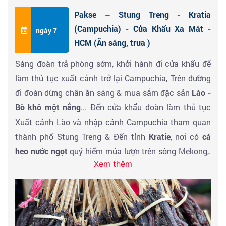
nguyên với những trò chơi wire line, leo núi,
Pakse – Stung Treng - Kratia
… đoàn dùng cơm trưa tại đặc sản Lào trong KDL.
(Campuchia) - Cửa Khẩu Xa Mát -
ngày 7
HCM (Ăn sáng, trưa )
Về trung tâm Pakse ăn tối và nhận phòng khách sạn
Sáng đoàn trả phòng sớm, khởi hành đi cửa khẩu để
nghỉ ngơi, nghỉ đêm tự do khám phá
Pakse.
làm thủ tục xuất cảnh trở lại Campuchia, Trên đường
đi đoàn dừng chân ăn sáng & mua sắm đặc sản
Lào -
Bò khô một nắng
... Đến cửa khẩu đoàn làm thủ tục
Xuất cảnh Lào và nhập cảnh Campuchia tham quan
thành phố Stung Treng & Đến tỉnh
Kratie
, nơi có
cá
heo nước ngọt
quý hiếm múa lượn trên sông Mekong,.
Xem thêm
… Dùng cơm trưa tại nhà hàng.
Sau bữa trưa đoàn nghỉ ngơi trên xe khởi hành đến
cửa khẩu Xa Mát làm thủ tục nhập cảnh về Việt nam,
tiếp tục hành trình về TP. Hồ Chí Minh. Kết thúc
chương trình, chia tay đoàn và hẹn gặp lại.