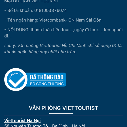
MẠI DU LỊCH VIETTOURIST
- Số tài khoản: 0181003376074
- Tên ngân hàng: Vietcombank- CN Nam Sài Gòn
- NỘI DUNG: thanh toán tiền tour...,ngày đi tour..., tên người
đi...
Lưu ý: Văn phòng Viettourist Hồ Chí Minh chỉ sử dụng 01 tài
khoản ngân hàng duy nhất như trên.
VĂN PHÒNG VIETTOURIST
Viettourist Hà Nội
58 Nguyễn Trường Tộ - Ba Đình - Hà Nội