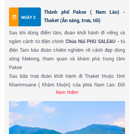
Buổi tối: đoàn ăn tối tại nhà hàng, nhận phòng khách
Thành phố Pakse ( Nam Lào) -
sạn nghỉ ngơi và tự do khám phá thành phố về đêm.
NGÀY 2
Thaket (Ăn sáng, trưa, tối)
Sau khi dùng điểm tâm, đoàn khởi hành đi viếng và
ngắm cảnh từ điện chính
Chùa Núi PHU SALEAU -
từ
điện Tam bảo đoàn chiêm nghiệm về cảnh đẹp dòng
sông Mekong, tham quan và khám phá trung tâm
Pakse
Sau bữa trưa đoàn khởi hành đi Thaket thuộc tỉnh
Khammuane ( Khăm Muộn) của phía Nam Lào. Đối
Xem thêm
diện với Thakhek qua con sông nổi tiếng Mê Kông là
Nakhon Phanom của đất nước chùa Vàng – Thái Lan.
Đoàn ăn tối nhận phòng nghỉ ngơi.