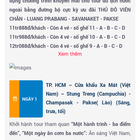
dụng chương trình khuyến mãi cho tour du lịch nước
ngoài bằng đường bộ cực kỳ ưu đãi THỦ ĐÔ VIÊN
CHĂN - LUANG PRABANG - SAVANAKET - PAKSE
11tr888đ/khách - Còn 4 vé - số ghế 11 - A - B - C - D
11tr988đ/khách - Còn 4 vé - số ghế 10 - A - B - C - D
12tr088đ/khách - Còn 4 vé - số ghế 9 - A - B - C - D
Xem thêm
12tr188đ/khách - Còn 4 vé - số ghế 8 - A - B - C - D
12tr288đ/khách - Còn 4 vé - số ghế 7 - A - B - C - D
12tr388đ/khách - Còn 4 vé - số ghế 6 - A - B - C - D
12tr488đ/khách - Còn 4 vé - số ghế 5 - A - B - C - D
TP. HCM – Cửa khẩu Xa Mát (Việt
12tr588đ/khách - Còn 4 vé - số ghế 4 - A - B - C - D
Nam) – Stung Treng (Campuchia) -
NGÀY 1
12tr688đ/khách - Còn 4 vé - số ghế 3 - A - B - C - D
Champasak - Pakse( Lào) (Sáng,
12tr788đ/khách - Còn 4 vé - số ghế 2 - A - B - C - D
trưa, tối)
12tr888đ/khách - Còn 2 vé - số ghế 1 - A - B
Khởi hành tour tham quan
“Một hành trình - ba điểm
đến”, “Một ngày ăn cơm ba nước”:
Ăn sáng Việt Nam,