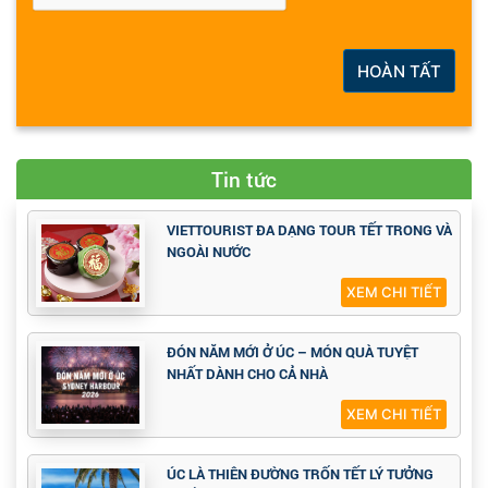
HOÀN TẤT
Tin tức
VIETTOURIST ĐA DẠNG TOUR TẾT TRONG VÀ
NGOÀI NƯỚC
XEM CHI TIẾT
ĐÓN NĂM MỚI Ở ÚC – MÓN QUÀ TUYỆT
NHẤT DÀNH CHO CẢ NHÀ
XEM CHI TIẾT
ÚC LÀ THIÊN ĐƯỜNG TRỐN TẾT LÝ TƯỞNG