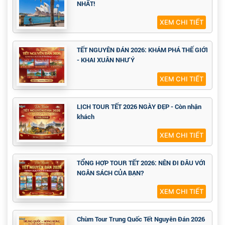
NHẤT!
XEM CHI TIẾT
TẾT NGUYÊN ĐÁN 2026: KHÁM PHÁ THẾ GIỚI
- KHAI XUÂN NHƯ Ý
XEM CHI TIẾT
LỊCH TOUR TẾT 2026 NGÀY ĐẸP - Còn nhận
khách
XEM CHI TIẾT
TỔNG HỢP TOUR TẾT 2026: NÊN ĐI ĐÂU VỚI
NGÂN SÁCH CỦA BẠN?
XEM CHI TIẾT
Chùm Tour Trung Quốc Tết Nguyên Đán 2026