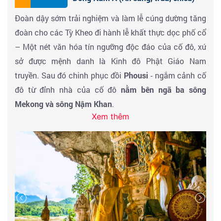
Đoàn dậy sớm trải nghiệm và làm lễ cúng dường tăng
Đoàn ăn tối, nhận phòng khách sạn nghỉ ngơi
đoàn cho các Tỳ Kheo đi hành lễ khất thực dọc phố cổ
– Một nét văn hóa tín ngưỡng độc đáo của cố đô, xứ
sở được mệnh danh là Kinh đô Phật Giáo Nam
truyền. Sau đó chinh phục đồi
Phousi
- ngắm cảnh cố
đô từ đỉnh nhà của cố đô
nằm bên ngã ba sông
Mekong và sông Nậm Khan
.
Xem thêm
Dùng điểm tâm tại khách sạn. Sau đó du thuyền trên
sông Mekong tham quan Chùa
Phật Động, Thảm Ting
– Pak Ou
, Nơi an vị các kiểu tượng Phật được chuyển
từ nhiều miền quê khác nhau phản ảnh những lối rẻ
trong lịch sử nước Lào từ khi lập quốc 1353, tham
quan và mua sắm rượu nếp Lào tại bản
Shanghai
, chợ
Phousi
- Trung tâm thương mại chính của cố đô.