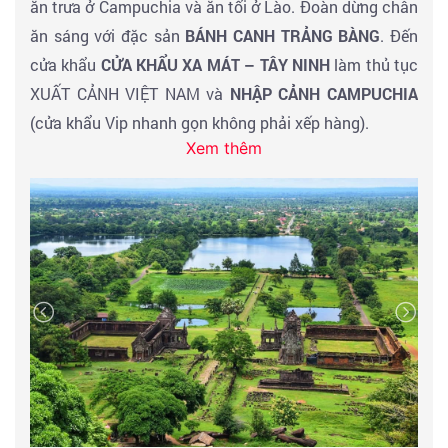
ăn trưa ở Campuchia và ăn tối ở Lào. Đoàn dừng chân
ăn sáng với đặc sản
BÁNH CANH TRẢNG BÀNG
. Đến
cửa khẩu
CỬA KHẨU XA MÁT – TÂY NINH
làm thủ tục
XUẤT CẢNH VIỆT NAM và
NHẬP CẢNH CAMPUCHIA
(cửa khẩu Vip nhanh gọn không phải xếp hàng).
Xem thêm
Đến
STRUNG TRENG
cửa ngõ với nước
LÀO
đoàn
dừng chân dùng ăn trưa tại nhà hàng & làm thủ tục
XUẤT CẢNH CAMPUCHIA & NHẬP CẢNH LÀO vào
TỈNH CHAMPASAK
. Đoàn tham quan chụp hình
THÁC
KHONE PHAPHENG
- là thác nước lớn nhất Đông Nam
Á, được mệnh danh là “Niagara của Á châu”, là khúc
gãy lớn nhất của dòng sông Mê Kông mà mọi phương
tiện đường thuỷ đều không vượt qua được, nơi được
làm cảnh quay trong bộ phim “Mê Kông ký sự”. Sau đó
đoàn khởi hành đi
PAKSE
thủ phủ của tỉnh
Champasak năng động được ví như Sài Gòn của Lào.