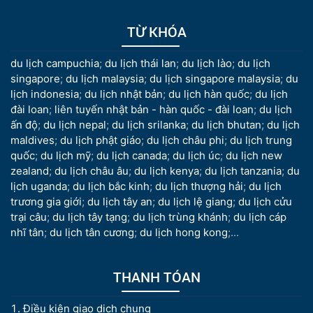
TỪ KHÓA
du lịch campuchia
;
du lịch thái lan
;
du lịch lào
;
du lịch
singapore
;
du lịch malaysia
;
du lịch singapore malaysia
;
du
lịch indonesia
;
du lịch nhật bản
;
du lịch hàn quốc
;
du lịch
đài loan
;
liên tuyến nhật bản - hàn quốc - đài loan
;
du lịch
ấn độ
;
du lịch nepal
;
du lịch srilanka
;
du lịch bhutan
;
du lịch
maldives
;
du lịch phật giáo
;
du lịch châu phi
;
du lịch trung
quốc
;
du lịch mỹ
;
du lịch canada
;
du lịch úc
;
du lịch new
zealand
;
du lịch châu âu
;
du lịch kenya
;
du lịch tanzania
;
du
lịch uganda
;
du lịch bắc kinh
;
du lịch thượng hải
;
du lịch
trương gia giới
;
du lịch tây an
;
du lịch lệ giang
;
du lịch cửu
trại câu
;
du lịch tây tạng
;
du lịch trùng khánh
;
du lịch cáp
nhĩ tân
;
du lịch tân cương
;
du lịch hong kong
;...
THANH TÓAN
Điều kiện giao dịch chung