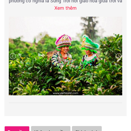
phương có nghĩa là Sừng Trời nơi giao hòa giữa trời và
Xem thêm
đất. Đứng trên đỉnh đèo ngắm toàn bộ khu vực THUNG
LŨNG KHAU PHẠ, xa xa là bản LÌM THÁI, LÌM MÔNG.
Tại đây, quý khách còn có cơ hội ngắm nhìn các vận
động viên chuyên nghiệp nhảy dù với tên gọi “bay trên
mùa vàng” vào dịp tháng 9 hàng năm.
Khi xuống đèo đoàn dừng chân tại TÚ LỆ mảnh đất
nổi tiếng với gạo nếp mềm dẻo, thơm ngon. Quý khách
tự do tham quan, mua sắm đặc biệt là món cốm xanh
mềm dẻo thơm ngon.
CHỤP HÌNH VỚI BIỂU TƯỢNG của huyện Mù Cang
Chải.
Buổi trưa: Quý khách dùng bữa trưa tại nhà hàng.
Dừng chân chụp hình với
CÁNH ĐỒNG MƯỜNG LÒ
nổi
tiếng với câu nói
"nhất Thanh, nhì Lò, tam Than, tứ Tấc"
.
Tham quan
KHÔNG GIAN VĂN HÓA CHÈ SUỐI GIÀNG