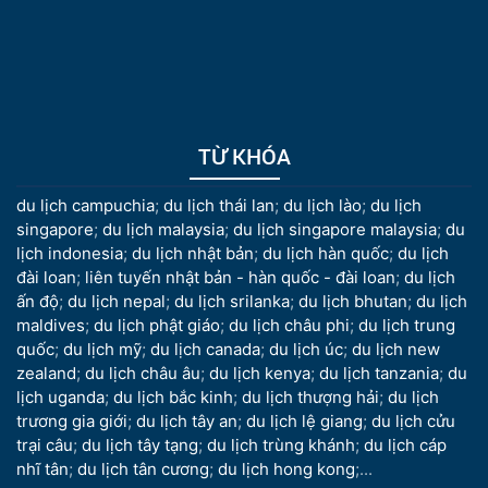
TỪ KHÓA
du lịch campuchia
;
du lịch thái lan
;
du lịch lào
;
du lịch
singapore
;
du lịch malaysia
;
du lịch singapore malaysia
;
du
lịch indonesia
;
du lịch nhật bản
;
du lịch hàn quốc
;
du lịch
đài loan
;
liên tuyến nhật bản - hàn quốc - đài loan
;
du lịch
ấn độ
;
du lịch nepal
;
du lịch srilanka
;
du lịch bhutan
;
du lịch
maldives
;
du lịch phật giáo
;
du lịch châu phi
;
du lịch trung
quốc
;
du lịch mỹ
;
du lịch canada
;
du lịch úc
;
du lịch new
zealand
;
du lịch châu âu
;
du lịch kenya
;
du lịch tanzania
;
du
lịch uganda
;
du lịch bắc kinh
;
du lịch thượng hải
;
du lịch
trương gia giới
;
du lịch tây an
;
du lịch lệ giang
;
du lịch cửu
trại câu
;
du lịch tây tạng
;
du lịch trùng khánh
;
du lịch cáp
nhĩ tân
;
du lịch tân cương
;
du lịch hong kong
;...