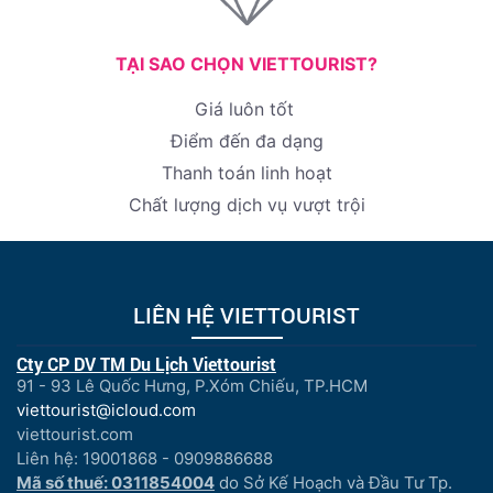
TẠI SAO CHỌN VIETTOURIST?
Giá luôn tốt
Điểm đến đa dạng
Thanh toán linh hoạt
Chất lượng dịch vụ vượt trội
LIÊN HỆ VIETTOURIST
Cty CP DV TM Du Lịch Viettourist
91 - 93 Lê Quốc Hưng, P.Xóm Chiếu, TP.HCM
viettourist@icloud.com
viettourist.com
Liên hệ: 19001868 - 0909886688
Mã số thuế: 0311854004
do Sở Kế Hoạch và Đầu Tư Tp.