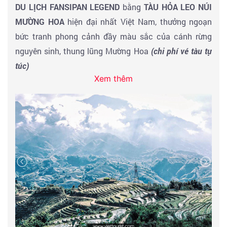
DU LỊCH FANSIPAN LEGEND
bằng
TÀU HỎA LEO NÚI
MƯỜNG HOA
hiện đại nhất Việt Nam, thưởng ngoạn
bức tranh phong cảnh đầy màu sắc của cánh rừng
nguyên sinh, thung lũng Mường Hoa
(chi phí vé tàu tự
túc)
Xem thêm
Tiếp tục cuộc hành trình, Qúy khách sẽ được trải
nghiệm hệ thống cáp treo ba dây dài nhất thế giới
6292,5m đưa Qúy khách đến với
NÓC NHÀ ĐÔNG
DƯƠNG
(chi phí cáp treo tự túc)
Đến đây Qúy khách tự do tham quan, chiêm bái và
chụp hình tại :
BẢO AN THIỀN TỰ
BÍCH VÂN THIỀN TỰ - nằm trên độ cao 3.037m, đây là
điểm đến đầu tiên trong hệ thống cảnh quan tâm linh
trên đỉnh Fansipan.