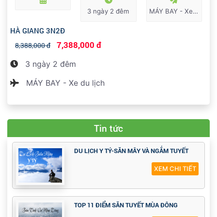
3 ngày 2 đêm
MÁY BAY - Xe du lịch
HÀ GIANG 3N2Đ
7,388,000 đ
8,388,000 đ
3 ngày 2 đêm
MÁY BAY - Xe du lịch
Tin tức
DU LỊCH Y TÝ-SĂN MÂY VÀ NGẮM TUYẾT
XEM CHI TIẾT
TOP 11 ĐIỂM SĂN TUYẾT MÙA ĐÔNG