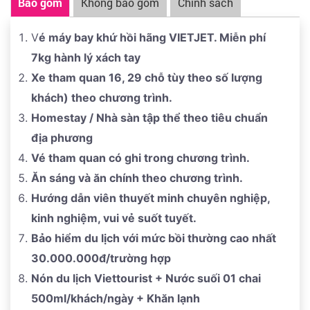
Bao gồm
Không bao gồm
Chính sách
nằm trên dãy Phan Xi Păng hùng vĩ là quê hương thủy
tổ của loài chè với những cây chè hàng trăm năm
V
é máy bay khứ hồi hãng VIETJET. Miễn phí
tuổi. Quý khách sẽ được chiêm ngưỡng những đồi chè
7kg hành lý xách tay
bạt ngàn và thưởng thức hương vị của chè San Tuyết
Xe tham quan 16, 29 chỗ tùy theo số lượng
Suối Giàng
khách) theo chương trình.
Đến giờ hẹn, Xe đưa Quý khách ra
SÂN BAY NỘI BÀI
Homestay / Nhà sàn tập thể theo tiêu chuẩn
làm thủ tục đáp chuyến bay về lại TP.HCM. Kết thúc
địa phương
hành trình HDV Cty Du Lịch Viettourist chia tay chúc
Vé tham quan có ghi trong chương trình.
sức khỏe, tạm biệt và hẹn ngày gặp lại.
Ăn sáng và ăn chính theo chương trình.
Hướng dẫn viên thuyết minh chuyên nghiệp,
kinh nghiệm, vui vẻ suốt tuyết.
Bảo hiểm du lịch với mức bồi thường cao nhất
30.000.000đ/trường hợp
Nón du lịch Viettourist + Nước suối 01 chai
500ml/khách/ngày + Khăn lạnh