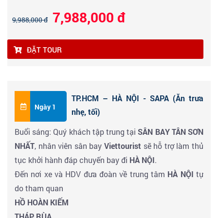
7,988,000 đ
9,988,000 đ
ĐẶT TOUR
TP.HCM – HÀ NỘI - SAPA (Ăn trưa
Ngày 1
nhẹ, tối)
Buổi sáng: Quý khách tập trung tại
SÂN BAY TÂN SƠN
NHẤT
, nhân viên sân bay
Viettourist
sẽ hỗ trợ làm thủ
tục khởi hành đáp chuyến bay đi
HÀ NỘI
.
Đến nơi xe và HDV đưa đoàn về trung tâm
HÀ NỘI
tự
do tham quan
HỒ HOÀN KIẾM
THÁP RÙA