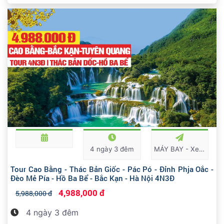
4 ngày 3 đêm
MÁY BAY - Xe du lịch
Tour Cao Bằng - Thác Bản Giốc - Pác Pó - Đỉnh Phja Oắc -
Đèo Mẻ Pía - Hồ Ba Bể - Bắc Kạn - Hà Nội 4N3Đ
4,988,000 đ
5,988,000 đ
4 ngày 3 đêm