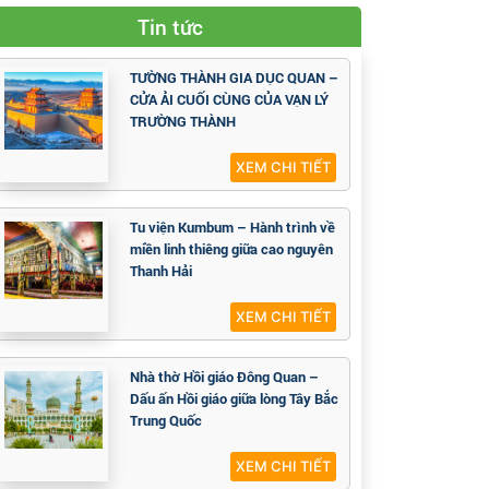
Tin tức
TƯỜNG THÀNH GIA DỤC QUAN –
CỬA ẢI CUỐI CÙNG CỦA VẠN LÝ
TRƯỜNG THÀNH
XEM CHI TIẾT
Tu viện Kumbum – Hành trình về
miền linh thiêng giữa cao nguyên
Thanh Hải
XEM CHI TIẾT
Nhà thờ Hồi giáo Đông Quan –
Dấu ấn Hồi giáo giữa lòng Tây Bắc
Trung Quốc
XEM CHI TIẾT