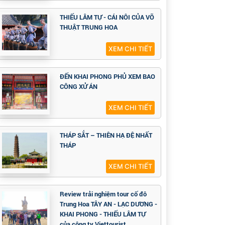
THIẾU LÂM TỰ - CÁI NÔI CỦA VÕ
THUẬT TRUNG HOA
XEM CHI TIẾT
ĐẾN KHAI PHONG PHỦ XEM BAO
CÔNG XỬ ÁN
XEM CHI TIẾT
THÁP SẮT – THIÊN HẠ ĐỆ NHẤT
THÁP
XEM CHI TIẾT
Review trải nghiệm tour cố đô
Trung Hoa TÂY AN - LẠC DƯƠNG -
KHAI PHONG - THIẾU LÂM TỰ
của công ty Viettourist