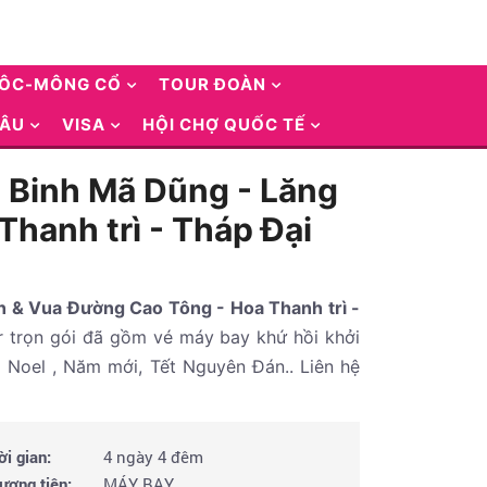
UÔC-MÔNG CỔ
TOUR ĐOÀN
 ÂU
VISA
HỘI CHỢ QUỐC TẾ
 Binh Mã Dũng - Lăng
hanh trì - Tháp Đại
n & Vua Đường Cao Tông - Hoa Thanh trì -
r trọn gói đã gồm vé máy bay khứ hồi khởi
a Noel , Năm mới, Tết Nguyên Đán.. Liên hệ
ời gian:
4 ngày 4 đêm
ương tiện:
MÁY BAY