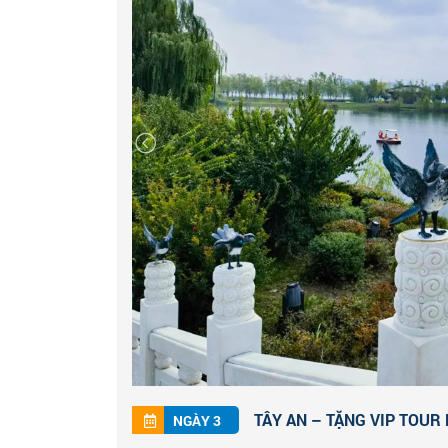
cuộc hành trình mới trong thế giới vĩ
cuối đời.
Đoàn dùng bữa tối tại nhà hàng địa phư
kí Vip Tour biểu diễn ca múa đời Đường d
thông qua các tiết mục kết hợp với các lo
của Dương Quý Phi truyền lại đến ngày na
đô xưa kia. Đoàn nghỉ đêm tại Tây An.
TÂY AN – TẶNG VIP TOUR N
NGÀY 3