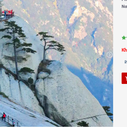
Nơ
Kh
2