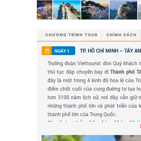
CHƯƠNG TRÌNH TOUR
CHÍNH SÁCH
TP. HỒ CHÍ MINH – TÂY AN
NGÀY 1
Trưởng đoàn Viettourist đón Quý khách 
thủ tục đáp chuyến bay đi
Thành phố T
đây là một trong 4 kinh đô hoa lệ của Tru
điểm chốt cuối của cung đường tơ lụa hu
hơn 3100 năm lịch sử, nơi đây vẫn giữ n
những thành phố lớn và phát triển của
thành phố lớn của Trung Quốc.
Chuyến bay thẳng
hãng hàng không Vietje
Đến sân bay Quốc tế Hàm Dương Tây An,
đoàn về khách sạn nhận phòng nghỉ ngơi.