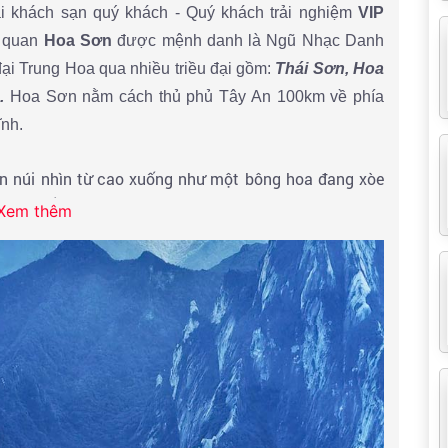
ại khách sạn quý khách - Quý khách trải nghiệm
VIP
 quan
Hoa Sơn
được mệnh danh là Ngũ Nhạc Danh
 đại Trung Hoa qua nhiều triều đại gồm:
Thái Sơn, Hoa
.
Hoa Sơn nằm cách thủ phủ Tây An 100km về phía
ĩnh.
ọn núi nhìn từ cao xuống như một bông hoa đang xòe
 toàn bằng đá hoa cương, nên tạo hình của ngọn núi
Xem thêm
ịch đến chinh phục và tham quan.
Tây, Đông và một đỉnh nằm giữa. Hoa Sơn xuất hiện
i tiếng của Kim Dung với hình ảnh Lão Tử - một trong
g tu luyện và truyền đạo nơi đây. Quý khách ngồi cáp
những danh lam thắng cảnh nổi tiếng ở các đỉnh phía
ao 2154m - điểm cao nhất của Hoa Sơn, Quý khách có
ững con đường mòn đầy mê hoặc.