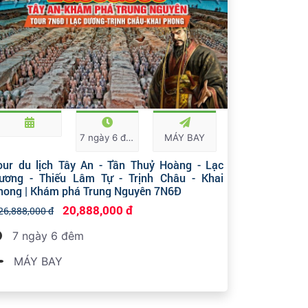
7 ngày 6 đêm
MÁY BAY
our du lịch Tây An - Tần Thuỷ Hoàng - Lạc
ương - Thiếu Lâm Tự - Trịnh Châu - Khai
hong | Khám phá Trung Nguyên 7N6Đ
20,888,000 đ
26,888,000 đ
7 ngày 6 đêm
MÁY BAY