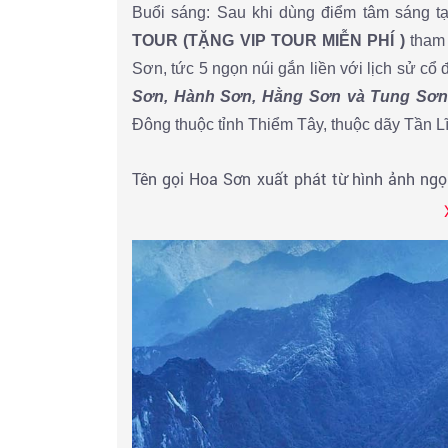
Buổi sáng: Sau khi dùng điểm tâm sáng t
TOUR (TẶNG VIP TOUR MIỄN PHÍ )
tham
Sơn, tức 5 ngọn núi gắn liền với lịch sử cổ
Sơn, Hành Sơn, Hằng Sơn và Tung Sơn
Đông thuộc tỉnh Thiểm Tây, thuộc dãy Tần L
Tên gọi Hoa Sơn xuất phát từ hình ảnh ng
cánh, ngoài ra ngọn núi được cấu tạo hoàn
vừa kỳ lạ, bắt mắt thu hút vô số khách du l
Hoa Sơn chia ra thành 5 đỉnh: Bắc, Nam, 
nhiều trong những tiểu thuyết kiếm hiệp nổ
những nhân vật kiệt xuất của Đạo giáo từn
treo và đi bộ dọc theo triền núi để ngắm 
Đông, Nam và Tây. Đỉnh phía Nam với độ c
thể ngắm bao quát toàn cảnh vô tận và nh