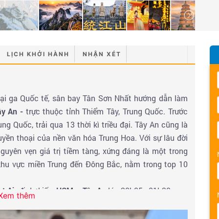
LỊCH KHỞI HÀNH
NHẬN XÉT
tại ga Quốc tế, sân bay Tân Sơn Nhất hướng dẫn làm
ây An
-
trực thuộc tỉnh Thiểm Tây, Trung Quốc. Trước
ng Quốc, trải qua 13 thời kì triều đại. Tây An cũng là
yền thoại của nền văn hóa Trung Hoa. Với sự lâu đời
guyên vẹn giá trị tiềm tàng, xứng đáng là một trong
 khu vực miền Trung đến Đông Bắc, nằm trong top 10
t Air
đi dự kiến:
HCM – Tây An
lúc 20h05 - 01h30.
Xem thêm
 sau khi làm thủ tục nhập cảnh Trung Quốc, HDV đưa