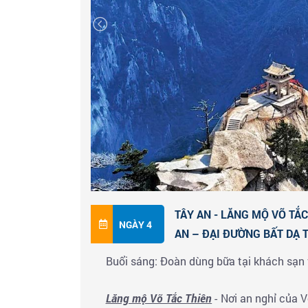
Quý khách tham quan & Ăn trưa tại nhà hàn
Chiều đến giờ hẹn, đoàn khởi hành về
Tây 
Đại Nhạn
hay còn gọi là Đại Yến được xâ
dùng để lưu trữ những bản dịch kinh Phật 
với chiều cao 64.5m được thiết kế hình nón 
thể nhìn bao quát thành phố Tây An. Mặt t
trường Bắc, nơi có đài phun nước lớn và nhi
Đoàn ăn tối tại nhà hàng và tự do Khám ph
vặt, đồ nướng và mua sắm những món đồ lưu
TÂY AN - LĂNG MỘ VÕ TẮC
NGÀY 4
AN – ĐẠI ĐƯỜNG BẤT DẠ T
Buổi sáng: Đoàn dùng bữa tại khách sạn 
Lăng mộ Võ Tắc Thiên
- Nơi an nghỉ của 