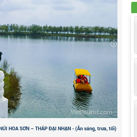
nh hằng mà Tần vương từng mong muốn vào những phút
ơng và nghỉ ngơi tại khách sạn.
Hoặc Qúy khách đăng
o các nghệ sỹ nổi tiếng của tỉnh Thiểm Tây trình diễn
ại nhạc cụ dân tộc đặc sắc, những điệu múa được cho là
y, Quý khách sẽ hiểu rõ hơn về lịch sử của vùng đất cố
ÚI HOA SƠN – THÁP ĐẠI NHẠN - (Ăn sáng, trưa, tối)