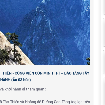
g dưới chân núi Hoa Sơn,
An
- Quý khách tham quan chụp hình bên ngoài
Tháp
y dựng cách đây hơn 1.300 năm vào thời nhà Đường
của nhà sư Đường Huyền Trang.Tòa tháp hiện có 7 tầng
vuông với cấu trúc phân tầng đặc biệt, từ trên đỉnh có
rước là bức tượng thầy Đường Tăng, mặt sau là quảng
ều tác phẩm điêu khắc.
á
khu phố ẩm thực người Hồi
nổi tiếng với các món ăn
 niệm tại đây. Nghỉ đêm tại khách sạn Tây An
 THIÊN - CÔNG VIÊN CÔN MINH TRÌ – BẢO TÀNG TÂY
HÀNH (Ăn 03 bữa)
và khởi hành đi tham quan :
Võ Tắc Thiên và Hoàng đế Đường Cao Tông toạ lạc trên