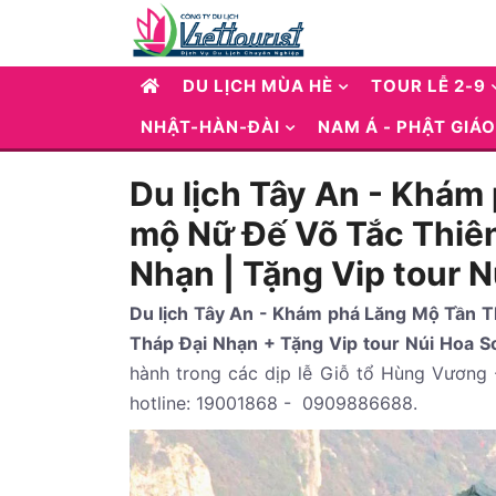
DU LỊCH MÙA HÈ
TOUR LỄ 2-9
NHẬT-HÀN-ĐÀI
NAM Á - PHẬT GIÁO
Du lịch Tây An - Khám
mộ Nữ Đế Võ Tắc Thiên
Nhạn | Tặng Vip tour 
Du lịch Tây An - Khám phá Lăng Mộ Tần T
Tháp Đại Nhạn + Tặng Vip tour Núi Hoa 
hành trong các dịp lễ Giỗ tổ Hùng Vương -
hotline: 19001868 - 0909886688.