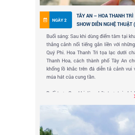
TÂY AN – HOA THANH TRÌ
NGÀY 2
SHOW DIỄN NGHỆ THUẬT (
Buổi sáng: Sau khi dùng điểm tâm tại k
thắng cảnh nổi tiếng gắn liền với nhữ
Quý Phi. Hoa Thanh Trì tọa lạc dưới 
Thanh Hoa, cách thành phố Tây An c
khổng lồ khắc trên đá diễn tả cảnh vu
múa hát của cung tần.
Buổi trưa: Sau khi dùng bữa trưa tại n
Tần Thủy Hoàng và đội quân đất nung B
khách nhất tại Trung Quốc, được UNESCO
Thủy Hoàng được hoàn thành vào khoản
năm 1974 với khoảng 8000 tượng đất nun
gương mặt là một linh hồn sống động có 