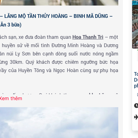
 – LĂNG MỘ TẦN THỦY HOÀNG – BINH MÃ DŨNG –
Ăn 3 bữa)
hách sạn, xe đưa đoàn tham quan
Hoa Thanh Trì
– một
ng huyền sử về mối tình Đường Minh Hoàng và Dương
chân núi Ly Sơn bên cạnh dòng suối nước nóng ngầm
hừng 30km. Quý khách được chiêm ngưỡng bức họa
i vầy của Huyền Tông và Ngọc Hoàn cùng sự phụ họa
T
D
p
hà hàng địa phương, Quý khách tham quan
khu Lăng mộ
Xem thêm
inh Mã Dũng
– là một trong mười điểm đến hấp dẫn du
 công nhận là di sản văn hóa thế giới. Lăng mộ Tần
g năm 210 TCN, hầm mộ được phát hiện vào khoảng
g gồm người và ngựa trong tư thế trang nghiêm, mỗi
đầy đủ giáp, trụ và binh khí như để bắt đầu cho một