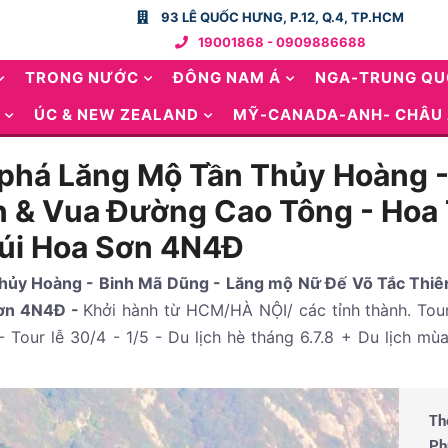
93 LÊ QUỐC HƯNG, P.12, Q.4, TP.HCM
19001868 - 0909886688
TRONG NƯỚC
ĐÔNG NAM Á
NGA-TRUNG Q
ÚC & NEW ZEALAND
MỸ-CANADA-ANH- CHÂU
 phá Lăng Mộ Tần Thủy Hoàng -
 & Vua Đường Cao Tông - Hoa T
Núi Hoa Sơn 4N4Đ
hủy Hoàng - Binh Mã Dũng - Lăng mộ Nữ Đế Võ Tắc Thiê
Sơn 4N4Đ -
Khởi hành từ HCM/HÀ NỘI/ các tỉnh thành. Tou
 Tour lễ 30/4 - 1/5 - Du lịch hè tháng 6.7.8 + Du lịch mù
Th
Ph