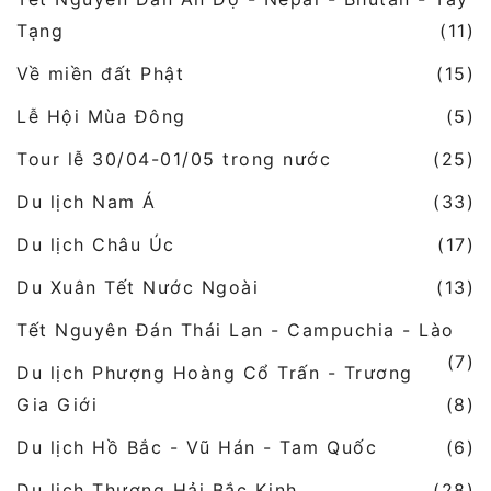
Tạng
(11)
Về miền đất Phật
(15)
Lễ Hội Mùa Đông
(5)
Tour lễ 30/04-01/05 trong nước
(25)
Du lịch Nam Á
(33)
Du lịch Châu Úc
(17)
Du Xuân Tết Nước Ngoài
(13)
Tết Nguyên Đán Thái Lan - Campuchia - Lào
(7)
Du lịch Phượng Hoàng Cổ Trấn - Trương
Gia Giới
(8)
Du lịch Hồ Bắc - Vũ Hán - Tam Quốc
(6)
Du lịch Thượng Hải Bắc Kinh
(28)