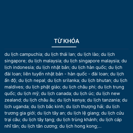
TỪ KHÓA
du lịch campuchia
;
du lịch thái lan
;
du lịch lào
;
du lịch
singapore
;
du lịch malaysia
;
du lịch singapore malaysia
;
du
lịch indonesia
;
du lịch nhật bản
;
du lịch hàn quốc
;
du lịch
đài loan
;
liên tuyến nhật bản - hàn quốc - đài loan
;
du lịch
ấn độ
;
du lịch nepal
;
du lịch srilanka
;
du lịch bhutan
;
du lịch
maldives
;
du lịch phật giáo
;
du lịch châu phi
;
du lịch trung
quốc
;
du lịch mỹ
;
du lịch canada
;
du lịch úc
;
du lịch new
zealand
;
du lịch châu âu
;
du lịch kenya
;
du lịch tanzania
;
du
lịch uganda
;
du lịch bắc kinh
;
du lịch thượng hải
;
du lịch
trương gia giới
;
du lịch tây an
;
du lịch lệ giang
;
du lịch cửu
trại câu
;
du lịch tây tạng
;
du lịch trùng khánh
;
du lịch cáp
nhĩ tân
;
du lịch tân cương
;
du lịch hong kong
;...