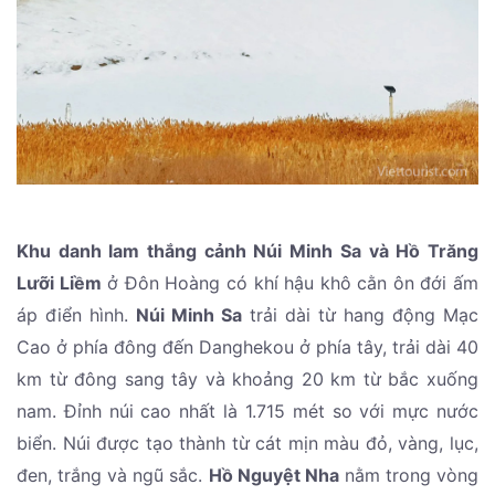
Khu danh lam thắng cảnh Núi Minh Sa và Hồ Trăng
Lưỡi Liềm
ở Đôn Hoàng có khí hậu khô cằn ôn đới ấm
áp điển hình.
Núi Minh Sa
trải dài từ hang động Mạc
Cao ở phía đông đến Danghekou ở phía tây, trải dài 40
km từ đông sang tây và khoảng 20 km từ bắc xuống
nam. Đỉnh núi cao nhất là 1.715 mét so với mực nước
biển. Núi được tạo thành từ cát mịn màu đỏ, vàng, lục,
đen, trắng và ngũ sắc.
Hồ Nguyệt Nha
nằm trong vòng