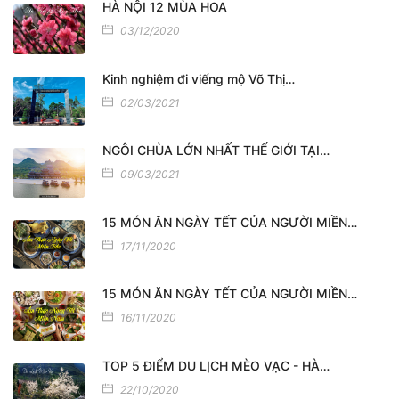
HÀ NỘI 12 MÙA HOA
03/12/2020
Kinh nghiệm đi viếng mộ Võ Thị…
02/03/2021
NGÔI CHÙA LỚN NHẤT THẾ GIỚI TẠI…
09/03/2021
15 MÓN ĂN NGÀY TẾT CỦA NGƯỜI MIỀN…
17/11/2020
15 MÓN ĂN NGÀY TẾT CỦA NGƯỜI MIỀN…
16/11/2020
TOP 5 ĐIỂM DU LỊCH MÈO VẠC - HÀ…
22/10/2020