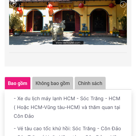
và người yêu nước Việt Nam qua nhiều thế hệ tù đày
linh của người dân địa phương. Nếu may mắn, du
2. VIPTOUR THẢ RÙA CON VỀ BIỂN – BƠI NGẮM SAN
(từ 1862 đến 1975). Tại đây Quý khách có thể viếng
khách có thể gặp được
Sư trụ trì ban phước lành hoặc
HÔ - LỊCH TRÌNH CHI TIẾT:
mộ các nhà cách mạng nổi tiếng của Việt Nam như
tặng vòng tay may mắn.
Buổi sáng:
Xe và hướng dẫn viên (HDV) đón khách ra
Lê Hồng Phong, Nguyễn An Ninh, Lê Văn Việt...
Cầu tàu Du Lịch - Lên cano rời bến đi
Hòn Bảy
Miếu Bà Phi Yến:
Còn có tên là An Sơn Miếu, nơi thờ
Cạnh
đến
Bãi Cát Lớn – hòn Bảy Cạnh,
giới thiệu về
Đặc biệt là mộ phần của nữ anh hùng Võ Thị Sáu,
bà Phi Yến, thứ phi của chúa Nguyễn Ánh, 1 trong 2
rùa biển và chương trình bảo tồn rùa biển của
Vườn
người được dân đảo kính trọng gọi bằng cô Sáu với
người được dân địa phương tôn sùng như những bậc
Quốc Gia Côn Đảo.
Theo sự hướng dẫn và giám sát
nhiều giai thoại về sự hiển linh của Cô.
Viếng mộ chị
thánh nữ linh thiêng, đặc biệt về
CẦU DUYÊN – XIN
của
Kiểm Lâm viên Bảy Cạnh
, Quý Khách sẽ có những
Võ Thị Sáu
– người con gái của Việt Nam, đã ăn sâu
CON CÁI
khoảnh khắc đáng nhớ khi ngắm nhìn những em rùa
vào ký ức của từng người dân ngay từ khi đi học. Câu
Bao gồm
Không bao gồm
Chính sách
biển đầy năng lượng trở về biển – bắt đầu một hành
chuyện trước lúc hy sinh vẫn ca hát yêu đời khiến
Đoàn ăn trưa tại nhà hàng - khởi hành đến
cảng Bến
trình sinh tồn đầy gian nguy và thử thách. Ước mong
chúng ta nhớ mãi hình ảnh chị Võ Thị Sáu kiên cường,
- Xe du lịch máy lạnh HCM - Sóc Trăng - HCM
Đầm - Côn Đảo
, xe và hướng dẫn viên sẽ đưa quý
rùa con an toàn lớn lên mạnh khoẻ để trở lại bãi biển
bất khuất. Nhưng ở thời bình người ta lại được biết
( Hoặc HCM-Vũng tàu-HCM) và thăm quan tại
khách thắp hương tại
Miếu Năm Cô
hay còn gọi là
để sinh sản.
nhiều hơn về vong hồn linh thiêng.
Côn Đảo
miếu Ngũ Hành – một địa điểm tâm linh tại Côn Đảo.
- Vé tàu cao tốc khứ hồi: Sóc Trăng - Côn Đảo
Thư giãn tắm biển tại
bãi biển Cát Lớn
, chụp hình,
Đoàn tự do tắm biển - khám phá chợ hải sản & thưởng