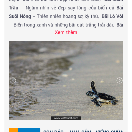
Trầu
– Ngắm nhìn vẻ đẹp say lòng của biển cả
Bãi
Mỹ. Nơi đây có đến 20.000 linh hồn chắc vẫn còn lạc
Suối Nóng
– Thiên nhiên hoang sơ, kỳ thú,
Bãi Lò Vôi
lối, hai trại tử tù man rợ và ngôi mộ chị Võ Thị Sáu linh
– Biển trong xanh và những bãi cát trắng trải dài,
Bãi
thiêng. Trong đó chỉ có 1907 người có mộ, trong số
Xem thêm
Nhát
– Đắm mình trong không gian yên bình, thơ
mộ chỉ có 702 ngôi mộ có tên. Nghĩa là ở Côn Đảo tử
mộng,
Bãi Đất Dốc
– Cảnh quan xinh đẹp như tranh
tù chết chồng lên nhau, bất cứ một tấc đất nào cũng
vẽ,
Bãi Ông Đụng
– thiên nhiên kỳ thú. Tự do tắm
có hài cốt người tử tù năm xưa. Từ đó, những câu
biển, khám phá Côn Đảo theo cách riêng của mình
chuyện ma ở Côn Đảo linh thiêng quanh nhà tù khiến
cho nhiều người sợ hãi:
Hoặc Quý Khách có thể đăng ký trải nghiệm 1 trong
các chương trình tùy theo sở thích - GIÁ VIPTOUR:
Trại Phú Hải:
nhà tù cổ kính và lâu đời do thực dân
888K (Khởi hành từ 5 khách trở lên, thực hiện tùy theo
Pháp xây dựng. Nơi đây nổi tiếng với khu biệt giam và
điều kiện thời tiết)
khu đập đá Côn Lôn, hầm xay lúa,…
Chuồng cọp kiểu
Pháp:
Hay còn gọi là trại Phú Tường, là tâm điểm nhà
1. KHÁM PHÁ HÒN CAU – VIẾNG MIẾU CÔ VÂN :
Hòn
tù Côn Đảo. Khám phá hệ thống Chuồng Cọp như mê
Cau Côn Đảo từng được biết đến là nơi biệt giam nhà
cung. Cùng nghe thuyết minh về các hình thức tra tấn