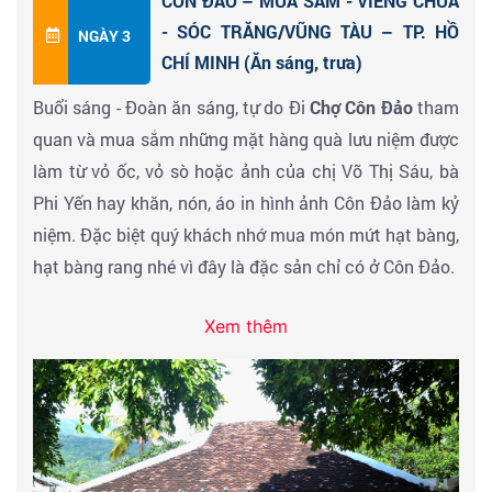
CÔN ĐẢO – MUA SẮM - VIẾNG CHÙA
hoạt động chính tri cố thủ tướng Phạm Văn Đồng
thể xác và tinh thần các tù nhân.
Chuồng cọp kiểu
- SÓC TRĂNG/VŨNG TÀU – TP. HỒ
NGÀY 3
cũng là
nơi nổi tiếng với Miếu Cô Vân linh thiêng
Mỹ:
hay còn gọi là trại Phú Bình với các nhà giam
CHÍ MINH (Ăn sáng, trưa)
không thể bỏ qua cho việc viếng cầu tiền tài và phúc
bằng bê tông không có bệ nằm, người tù phải nằm
Buổi sáng - Đoàn ăn sáng, tự do Đi
Chợ Côn Đảo
tham
lộc. CHƯƠNG TRÌNH CHI TIẾT:
dưới nền xi măng lạnh giá ẩm thấp, khí đất xông lên.
quan và mua sắm những mặt hàng quà lưu niệm được
Buổi sáng : HDV Đón khách tại bến tàu du lịch Côn
Nơi đây chủ yếu dùng để tra tấn tù nhân về tinh thần.
làm từ vỏ ốc, vỏ sò hoặc ảnh của chị Võ Thị Sáu, bà
Đảo, khởi hành đi Hòn Cau bằng ca nô Check in Bãi
Phi Yến hay khăn, nón, áo in hình ảnh Côn Đảo làm kỷ
Cô Vân, Hòn Cau, viếng Miếu Côn Vân linh thiêng & thư
Bảo Tàng Côn Đảo:
được khởi công xây dựng vào
niệm. Đặc biệt quý khách nhớ mua món mứt hạt bàng,
giãn cùng biển xanh cát trắng của bãi biển tuyệt đẹp -
tháng 12/2009. Đây là công trình văn hóa lớn nhằm
hạt bàng rang nhé vì đây là đặc sản chỉ có ở Côn Đảo.
Check in bãi lớn, Hòn Cau, tham quan di tích lịch sử
chào mừng 20 năm thành lập tỉnh (1991-2010) và
biệt giam nhà hoạt động chính tri cố thủ tướng Phạm
hướng tới kỷ niệm 1000 năm Thăng Long - Hà Nội.
Xem thêm
Đến giờ, xe và HDV đưa đoàn đi chiêm bái
Chùa Núi
Văn Đồng. Bơi lặn ngắm san hô, khám phá thế giới đại
Thành phố Hà Nội tài trợ gần 40 tỷ đồng cho công
Một:
hay còn gọi là
Vân Sơn Tự
. Một công trình mới
dương kỳ thú của Hòn Cau.
11:00:
Khởi hành về lại
trình này.
được trùng tu với kinh phí trên 100 tỷ đồng. Quý khách
đảo chính. Chương trình tour trải nghiệm sinh thái kết
có thể ngắm toàn cảnh đẹp Côn Đảo từ trên cao. Bên
thúc. Xe và HDV sẽ đưa khách về lại khách sạn để
Thăm Nghĩa Trang Hàng Dương
nghĩa trang lớn nhất
dưới cạnh chùa là
hồ An Hải rực rỡ với muôn vàn hoa
nghỉ ngơi
Côn Đảo, nơi chôn cất hàng vạn chiến sỹ cách mạng
sen
phủ khắp hồ. Đây được xem là nơi gởi gắm tâm