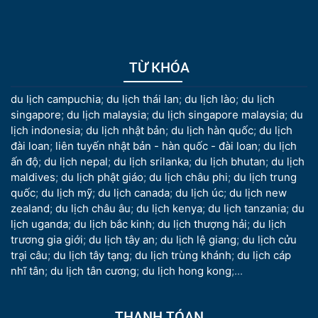
TỪ KHÓA
du lịch campuchia
;
du lịch thái lan
;
du lịch lào
;
du lịch
singapore
;
du lịch malaysia
;
du lịch singapore malaysia
;
du
lịch indonesia
;
du lịch nhật bản
;
du lịch hàn quốc
;
du lịch
đài loan
;
liên tuyến nhật bản - hàn quốc - đài loan
;
du lịch
ấn độ
;
du lịch nepal
;
du lịch srilanka
;
du lịch bhutan
;
du lịch
maldives
;
du lịch phật giáo
;
du lịch châu phi
;
du lịch trung
quốc
;
du lịch mỹ
;
du lịch canada
;
du lịch úc
;
du lịch new
zealand
;
du lịch châu âu
;
du lịch kenya
;
du lịch tanzania
;
du
lịch uganda
;
du lịch bắc kinh
;
du lịch thượng hải
;
du lịch
trương gia giới
;
du lịch tây an
;
du lịch lệ giang
;
du lịch cửu
trại câu
;
du lịch tây tạng
;
du lịch trùng khánh
;
du lịch cáp
nhĩ tân
;
du lịch tân cương
;
du lịch hong kong
;...
THANH TÓAN