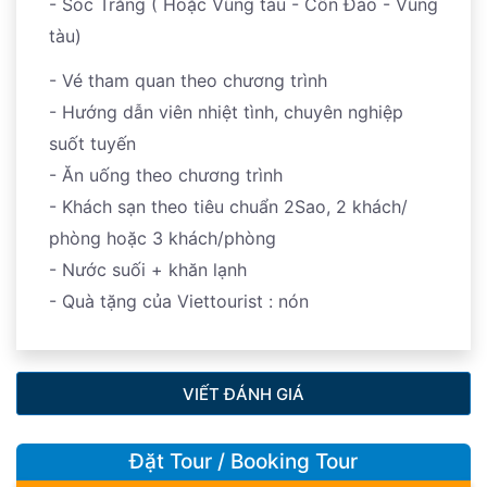
- Sóc Trăng ( Hoặc Vũng tàu - Côn Đảo - Vũng
Đến
Cảng Bến Đầm -
cảng lớn nhất của Côn Đảo lên
tham quan bãi rùa đẻ. Trở về trạm Kiểm lâm Bảy Cạnh,
thức Hải Sản Côn Đảo tươi sống thay cho bữa tối - trải
tàu)
tàu khởi hành về lại Sóc Trăng./ hoặc về bến cảng
nghỉ ngơi, ăn sáng - Lên cano đi bơi ngắm san hô Quý
nghiệm các hoạt động về đêm tại Côn Đảo. Nghỉ đêm
Vũng Tàu. - Qúy khách có thể lựa chọn MÁY BÁY bay
Khách trải nghiệm 30-45 phút bơi ngắm san hô, khám
- Vé tham quan theo chương trình
tại khách sạn
thẳng về HCM ( Liên hệ nhân viên tư vấn tour )
phá vẻ đẹp kỳ diệu của hệ sinh thái rừng dưới biển,
- Hướng dẫn viên nhiệt tình, chuyên nghiệp
ngắm nhìn những loài cá biển tung tăng bơi lội trong
suốt tuyến
Hoặc Quý khách tham dự chương trình VIẾNG MỘ CÔ
Tàu cập cảng Trần Đề / Vũng Tàu - Xe đưa quý
buổi sớm mai.
- Ăn uống theo chương trình
SÁU về đêm.
Thời gian viếng:
Hàng ngày vào lúc 21:00
khách khởi hành về HCM. Đến điểm đón ban đầu chia
- Khách sạn theo tiêu chuẩn 2Sao, 2 khách/
giờ.
Chuẩn bị trước khi viếng:
Việc chuẩn bị đồ lễ và
tay và hẹn gặp lại quý khách trong những hành trình
10:00:
Khởi hành về lại đảo chính. Chương trình tour
phòng hoặc 3 khách/phòng
văn khấn trước khi đi lễ và viếng mộ cô Sáu một cách
tiếp theo.
trải nghiệm sinh thái kết thúc. Xe và HDV sẽ đưa
- Nước suối + khăn lạnh
cẩn thận chứng minh bạn là người thành tâm. Đồ lễ
khách về lại khách sạn để nghỉ ngơi .
- Quà tặng của Viettourist : nón
bạn có thể mua tại nơi mình ở hoặc mua ở chợ Côn
Đảo, trong đó nhớ mang theo hoa tươi và gương lược,
Quý khách có một ngày tự do để khám phá và trải
nếu mang hoa nên lưu ý mang theo hoa trắng. Sau khi
nghiệm cảnh đẹp nhất của Côn Đảo theo cách riêng
VIẾT ĐÁNH GIÁ
lễ mộ Võ Thị Sáu các bạn cũng nên thắp nén hương
của mình. Nghỉ đêm tại khách sạn.
cho những liệt sĩ nằm tại nghĩa trang để thể hiện sự
biết ơn đối với những người nữ anh hùng có công với
Đặt Tour / Booking Tour