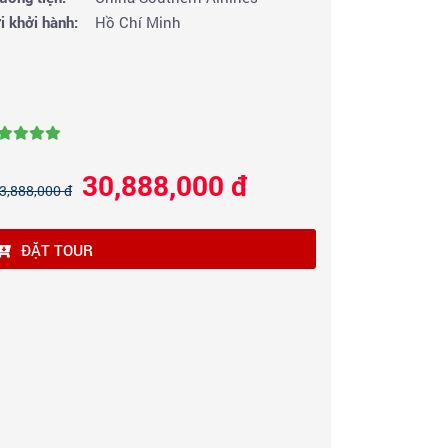
i khởi hành:
Hồ Chí Minh
30,888,000 đ
3,888,000 đ
ĐẶT TOUR