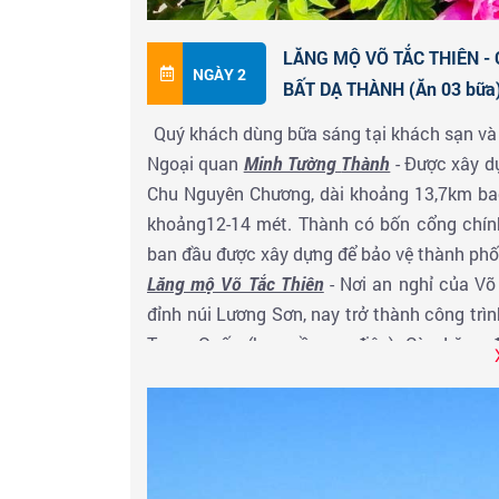
LĂNG MỘ VÕ TẮC THIÊN -
NGÀY 2
BẤT DẠ THÀNH (Ăn 03 bữa
Quý khách dùng bữa sáng tại khách sạn và
Ngoại quan
Minh Tường
Thành
- Được xây d
Chu Nguyên Chương, dài khoảng 13,7km bao
khoảng12-14 mét. Thành có bốn cổng chính
ban đầu được xây dựng để bảo vệ thành phố T
Lăng mộ Võ Tắc Thiên
- Nơi an nghỉ của Võ
đỉnh núi Lương Sơn, nay trở thành công trìn
Trung Quốc (bao gồm xe điện). Càn Lăng đ
suốt 23 năm sau mới hoàn thành. Nằm cách
An xưa của nhà Đường. Quý khách được tìm 
Nữ đế Võ Tắc Thiên, với gần 20 lượt xâm l
thành công...
Công viên Côn Minh Trì
- Một địa danh nổi t