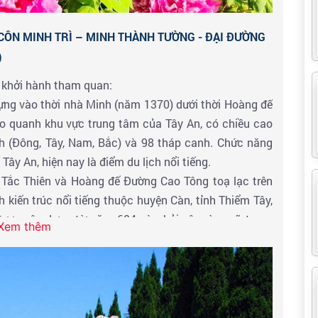
 CÔN MINH TRÌ – MINH THÀNH TƯỜNG - ĐẠI ĐƯỜNG
)
 khởi hành tham quan:
ựng vào thời nhà Minh (năm 1370) dưới thời Hoàng đế
 quanh khu vực trung tâm của Tây An, có chiều cao
 (Đông, Tây, Nam, Bắc) và 98 tháp canh. Chức năng
ây An, hiện nay là điểm du lịch nổi tiếng.
 Tắc Thiên và Hoàng đế Đường Cao Tông toạ lạc trên
h kiến trúc nổi tiếng thuộc huyện Càn, tỉnh Thiểm Tây,
ược xây dựng từ năm 684 và phải xây ròng rã trong
Xem thêm
 thành phố Tây An khoảng 85 km tại kinh đô Trường
hiểu và khám phá về nhiều giai thoại bí ẩn lăng mộ
ăng trong hơn một thiên niên kỷ qua và không lần nào
iếng ở Tây An. Ở đây có một tác phẩm điêu khắc khổng