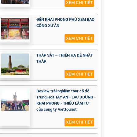
XEM CHI TIẾT
ĐẾN KHAI PHONG PHỦ XEM BAO
CÔNG XỬ ÁN
XEM CHI TIẾT
THÁP SẮT – THIÊN HẠ ĐỆ NHẤT
THÁP
XEM CHI TIẾT
Review trải nghiệm tour cố đô
Trung Hoa TÂY AN - LẠC DƯƠNG -
KHAI PHONG - THIẾU LÂM TỰ
của công ty Viettourist
XEM CHI TIẾT