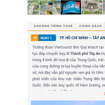
CHƯƠNG TRÌNH TOUR
CHÍNH SÁCH
TP. HỒ CHÍ MINH – TÂY AN
NGÀY 1
Trưởng đoàn Viettourist đón Quý khách tại
tục đáp chuyến bay đi
Thành phố Tây An
tr
trong 4 kinh đô hoa lệ của Trung Quốc, trải 
của cung đường tơ lụa huyền thoại của nền
sử, nơi đây vẫn giữ nguyên vẹn giá trị tiề
phát triển của khu vực miền Trung đến Đ
Quốc. Đến sân bay quốc tế Hàm Dương, x
sạn và nghỉ đêm ở Tây An.
Hãng hàng không
VietJet Airlines:
Chuyến bay đi dự kiến:
HCM – Tây An
lúc 20