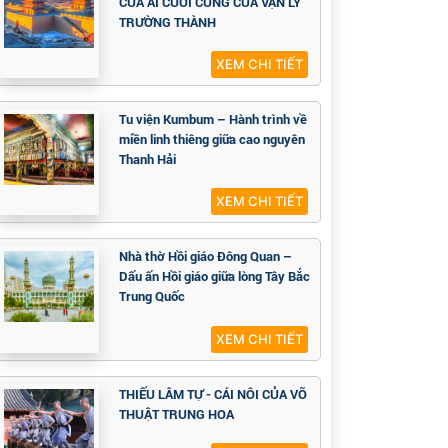
CỬA ẢI CUỐI CÙNG CỦA VẠN LÝ
TRƯỜNG THÀNH
XEM CHI TIẾT
Tu viện Kumbum – Hành trình về
miền linh thiêng giữa cao nguyên
Thanh Hải
XEM CHI TIẾT
Nhà thờ Hồi giáo Đông Quan –
Dấu ấn Hồi giáo giữa lòng Tây Bắc
Trung Quốc
XEM CHI TIẾT
THIẾU LÂM TỰ - CÁI NÔI CỦA VÕ
THUẬT TRUNG HOA