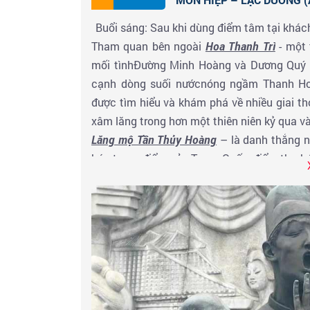
Buổi sáng: Sau khi dùng điểm tâm tại khác
Tham quan bên ngoài
Hoa Thanh Trì
- một
mối tìnhĐường Minh Hoàng và Dương Quý Ph
cạnh dòng suối nướcnóng ngầm Thanh Ho
được tìm hiểu và khám phá về nhiều giai th
xâm lăng trong hơn một thiên niên kỷ qua và
Lăng mộ Tần Thủy Hoàng
– là danh thắng nổ
hóa trọng điểm của Trung Quốc, điểm thu hú
và di sản thế giới do UNESCO công nhận
khoảng 8000 tượng đất nung gồm người và
một linh hồn sống động có đầy đủ giáp, tr
mới trong thế giới vĩnh hằng mà Tần vươn
ở phía bắc núi Ly Sơn (骊山) thuộc huyện 
Quốc. Đây là lăng mộ được xây dựng trong
cao 76 mét có hình dạng gần giống một ki
Dương là Hàm Dương được chia thành các kh