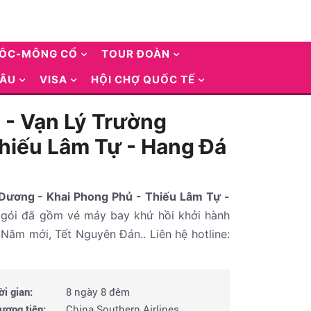
UÔC-MÔNG CỔ
TOUR ĐOÀN
 ÂU
VISA
HỘI CHỢ QUỐC TẾ
h - Vạn Lý Trường
Thiếu Lâm Tự - Hang Đá
 Dương - Khai Phong Phủ - Thiếu Lâm Tự -
n gói đã gồm vé máy bay khứ hồi khởi hành
 Năm mới, Tết Nguyên Đán.. Liên hệ hotline:
ời gian:
8 ngày 8 đêm
ương tiện:
China Southern Airlines