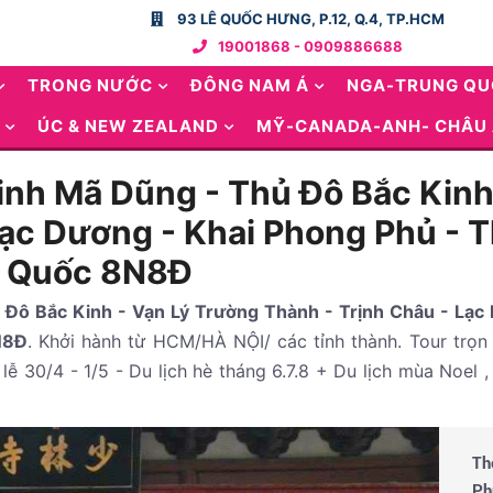
93 LÊ QUỐC HƯNG, P.12, Q.4, TP.HCM
19001868 - 0909886688
TRONG NƯỚC
ĐÔNG NAM Á
NGA-TRUNG Q
ÚC & NEW ZEALAND
MỸ-CANADA-ANH- CHÂU
Binh Mã Dũng - Thủ Đô Bắc Kin
Lạc Dương - Khai Phong Phủ - 
g Quốc 8N8Đ
ủ Đô Bắc Kinh - Vạn Lý Trường Thành - Trịnh Châu - Lạc
N8Đ
. Khởi hành từ HCM/HÀ NỘI/ các tỉnh thành. Tour trọ
lễ 30/4 - 1/5 - Du lịch hè tháng 6.7.8 + Du lịch mùa Noel ,
Th
Ph