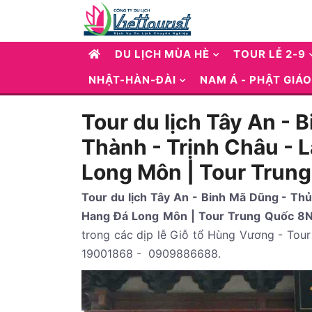
DU LỊCH MÙA HÈ
TOUR LỄ 2-9
NHẬT-HÀN-ĐÀI
NAM Á - PHẬT GIÁO
Tour du lịch Tây An - 
Thành - Trịnh Châu - 
Long Môn | Tour Trun
Tour du lịch Tây An - Binh Mã Dũng - Th
Hang Đá Long Môn | Tour Trung Quốc 8
trong các dịp lễ Giỗ tổ Hùng Vương - Tour 
19001868 - 0909886688.