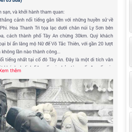
h sạn, và khởi hành tham quan:
 thắng cảnh nổi tiếng gắn liền với những huyền sử về
i. Hoa Thanh Trì tọa lạc dưới chân núi Ly Sơn bên
a, cách thành phố Tây An chừng 30km. Quý khách
oại bí ẩn lăng mộ Nữ đế Võ Tắc Thiên, với gần 20 lượt
 không lần nào thành công...
i tiếng nhất tại cố đô Tây An. Đây là một di tích văn
t khách du lịch 5A quốc gia, bảo tàng cấp 1 quốc gia
Xem thêm
. Hầm mộ được phát hiện vào khoảng năm 1974 với
 ngựa trong tư thế trang nghiêm, mỗi gương mặt là
ụ và binh khí như để bắt đầu cho một cuộc hành trình
g từng mong muốn vào những phút cuối đời. Lăng nằm
Lâm Đồng, thành phố Tây An, tỉnh Thiểm Tây, Trung
 hơn 38 năm, từ 246-208 TCN và nằm dưới một gò mộ
m tự tháp. Bố cục của nó mô phỏng theo kinh đô nhà
u nội thành và ngoại thành. Chu vi của khu vực nội