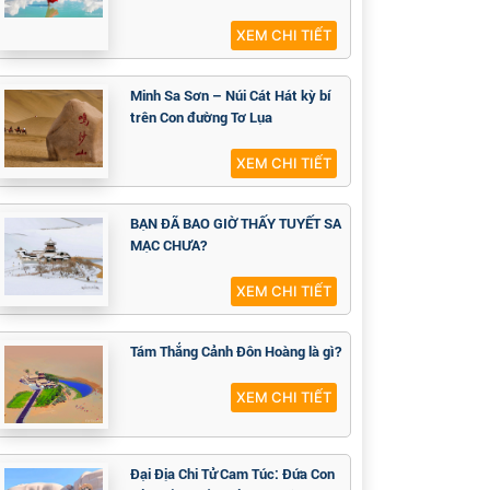
XEM CHI TIẾT
Minh Sa Sơn – Núi Cát Hát kỳ bí
trên Con đường Tơ Lụa
XEM CHI TIẾT
BẠN ĐÃ BAO GIỜ THẤY TUYẾT SA
MẠC CHƯA?
XEM CHI TIẾT
Tám Thắng Cảnh Đôn Hoàng là gì?
XEM CHI TIẾT
Đại Địa Chi Tử Cam Túc: Đứa Con