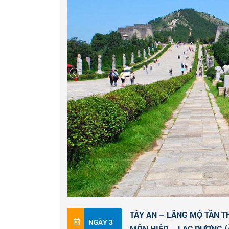
lồ về thuyền nhà Hán, Hán Vũ Đế đứng t
trường. Nơi đây từng là căn cứ để Hoàng đế
này là hồ đô thị lớn nhất ở Tây An...Quý kh
đẹp khác và đi dạo dọc theo hồ công viên.
Buổi tối: Đoàn dùng bữa tại nhà hàng địa p
Đại Đường Bất Dạ Thành
là một trong những 
bộ lớn duy nhất mô phỏng các tòa nhà thời
Nơi đây tổ chức rất nhiều hoạt động văn hó
Đường và cũng là một danh lam thắng cảnh
khách ghé thăm bởi ánh đèn lung linh lấp l
Quý khách nghỉ đêm tại
Tây An
hoặc tự do 
TÂY AN – LĂNG MỘ TẦN T
NGÀY 3
MÔN HIỆP – LẠC DƯƠNG (Ă