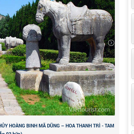
rên chiếc thuyền khổng lồ hùng mạnh nằm ở quảng
 nhà Hán huấn luyện lực lượng hải quân. Hiện nay, hồ
ách còn có thể tìm thấy nhiều tác phẩm điêu khắc tuyệt
hương và tiếp tục tham quan:
địa danh văn hóa nổi tiếng nhất của Tây An, là phố đi
 Đường và nền văn hóa thịnh vượng dưới thời Đường.
a, nghệ thuật, lễ hội mang sắc màu truyền thống thời
 địa phương nổi tiếng về đêm thu hút rất nhiều du
ánh thắp sáng xuyên đêm.
khám phá thành phố về đêm.
HỦY HOÀNG BINH MÃ DŨNG – HOA THANH TRÌ - TAM
n 03 bữa)