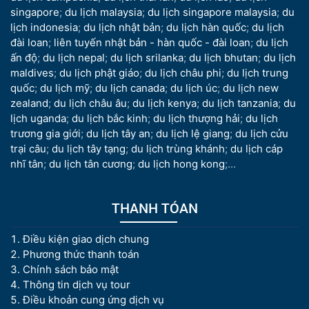
singapore
;
du lịch malaysia
;
du lịch singapore malaysia
;
du
lịch indonesia
;
du lịch nhật bản
;
du lịch hàn quốc
;
du lịch
đài loan
;
liên tuyến nhật bản - hàn quốc - đài loan
;
du lịch
ấn độ
;
du lịch nepal
;
du lịch srilanka
;
du lịch bhutan
;
du lịch
maldives
;
du lịch phật giáo
;
du lịch châu phi
;
du lịch trung
quốc
;
du lịch mỹ
;
du lịch canada
;
du lịch úc
;
du lịch new
zealand
;
du lịch châu âu
;
du lịch kenya
;
du lịch tanzania
;
du
lịch uganda
;
du lịch bắc kinh
;
du lịch thượng hải
;
du lịch
trương gia giới
;
du lịch tây an
;
du lịch lệ giang
;
du lịch cửu
trại câu
;
du lịch tây tạng
;
du lịch trùng khánh
;
du lịch cáp
nhĩ tân
;
du lịch tân cương
;
du lịch hong kong
;...
THANH TÓAN
Điều kiện giao dịch chung
Phương thức thanh toán
Chính sách bảo mật
Thông tin dịch vụ tour
Điều khoản cung ứng dịch vụ