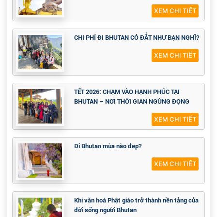
XEM CHI TIẾT
CHI PHÍ ĐI BHUTAN CÓ ĐẮT NHƯ BẠN NGHĨ?
XEM CHI TIẾT
TẾT 2026: CHẠM VÀO HẠNH PHÚC TẠI
BHUTAN – NƠI THỜI GIAN NGỪNG ĐỌNG
XEM CHI TIẾT
Đi Bhutan mùa nào đẹp?
XEM CHI TIẾT
Khi văn hoá Phật giáo trở thành nền tảng của
đời sống người Bhutan