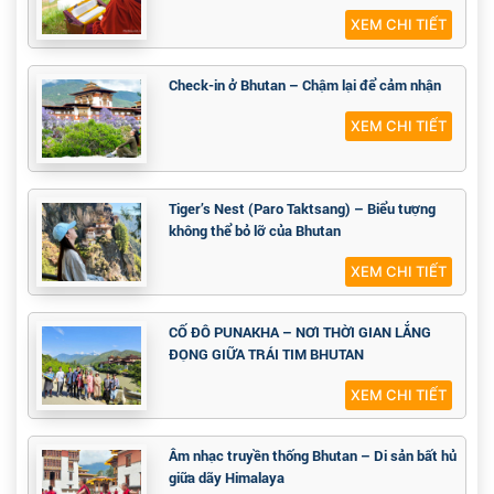
XEM CHI TIẾT
Check-in ở Bhutan – Chậm lại để cảm nhận
XEM CHI TIẾT
Tiger’s Nest (Paro Taktsang) – Biểu tượng
không thể bỏ lỡ của Bhutan
XEM CHI TIẾT
CỐ ĐÔ PUNAKHA – NƠI THỜI GIAN LẮNG
ĐỌNG GIỮA TRÁI TIM BHUTAN
XEM CHI TIẾT
Âm nhạc truyền thống Bhutan – Di sản bất hủ
giữa dãy Himalaya