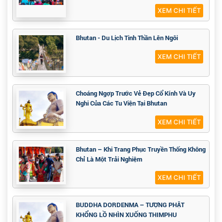
XEM CHI TIẾT
Bhutan - Du Lịch Tinh Thần Lên Ngôi
XEM CHI TIẾT
Choáng Ngợp Trước Vẻ Đẹp Cổ Kính Và Uy
Nghi Của Các Tu Viện Tại Bhutan
XEM CHI TIẾT
Bhutan – Khi Trang Phục Truyền Thống Không
Chỉ Là Một Trải Nghiệm
XEM CHI TIẾT
BUDDHA DORDENMA – TƯỢNG PHẬT
KHỔNG LỒ NHÌN XUỐNG THIMPHU