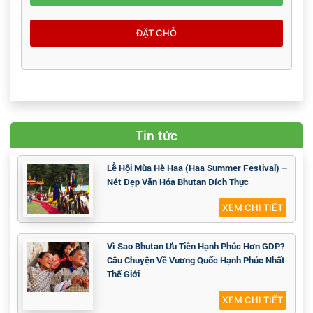
ĐẶT CHỖ
Tin tức
Lễ Hội Mùa Hè Haa (Haa Summer Festival) –
Nét Đẹp Văn Hóa Bhutan Đích Thực
XEM CHI TIẾT
Vì Sao Bhutan Ưu Tiên Hạnh Phúc Hơn GDP?
Câu Chuyện Về Vương Quốc Hạnh Phúc Nhất
Thế Giới
XEM CHI TIẾT