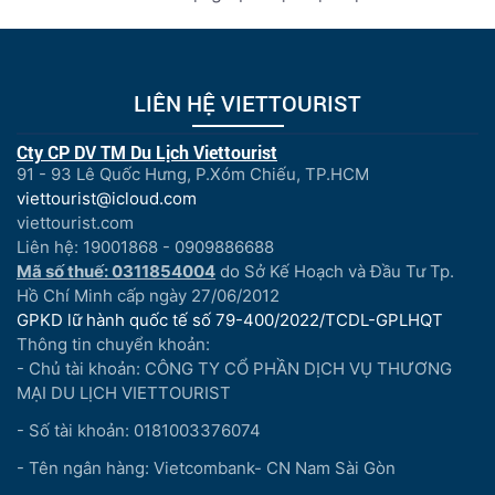
LIÊN HỆ VIETTOURIST
Cty CP DV TM Du Lịch Viettourist
91 - 93 Lê Quốc Hưng, P.Xóm Chiếu, TP.HCM
viettourist@icloud.com
viettourist.com
Liên hệ: 19001868 - 0909886688
Mã số thuế: 0311854004
do Sở Kế Hoạch và Đầu Tư Tp.
Hồ Chí Minh cấp ngày 27/06/2012
GPKD lữ hành quốc tế số 79-400/2022/TCDL-GPLHQT
Thông tin chuyển khoản:
- Chủ tài khoản: CÔNG TY CỔ PHẦN DỊCH VỤ THƯƠNG
MẠI DU LỊCH VIETTOURIST
- Số tài khoản: 0181003376074
- Tên ngân hàng: Vietcombank- CN Nam Sài Gòn