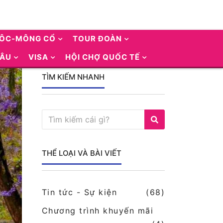
UÔC-MÔNG CỔ
TOUR ĐOÀN
 ÂU
VISA
HỘI CHỢ QUỐC TẾ
TÌM KIẾM NHANH
THỂ LOẠI VÀ BÀI VIẾT
Tin tức - Sự kiện
(68)
Chương trình khuyến mãi