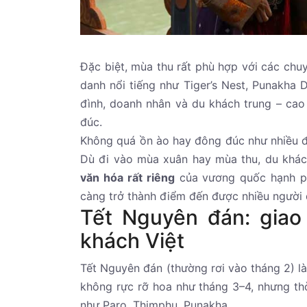
Đặc biệt, mùa thu rất phù hợp với các ch
danh nổi tiếng như Tiger’s Nest, Punakha 
đình, doanh nhân và du khách trung – cao
đúc.
Không quá ồn ào hay đông đúc như nhiều đi
Dù đi vào mùa xuân hay mùa thu, du khá
văn hóa rất riêng
của vương quốc hạnh ph
càng trở thành điểm đến được nhiều người
Tết Nguyên đán: giao
khách Việt
Tết Nguyên đán (thường rơi vào tháng 2) l
không rực rỡ hoa như tháng 3–4, nhưng thờ
như Paro, Thimphu, Punakha.