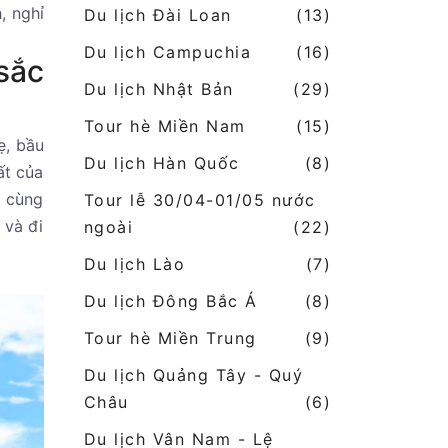
, nghỉ
Du lịch Đài Loan
(13)
Du lịch Campuchia
(16)
sắc
Du lịch Nhật Bản
(29)
Tour hè Miền Nam
(15)
ẹ, bầu
Du lịch Hàn Quốc
(8)
ất của
p cùng
Tour lễ 30/04-01/05 nước
 và đi
ngoài
(22)
Du lịch Lào
(7)
Du lịch Đông Bắc Á
(8)
Tour hè Miền Trung
(9)
Du lịch Quảng Tây - Quý
Châu
(6)
Du lịch Vân Nam - Lệ