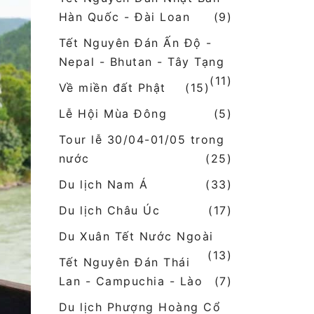
Hàn Quốc - Đài Loan
(9)
Tết Nguyên Đán Ấn Độ -
Nepal - Bhutan - Tây Tạng
(11)
Về miền đất Phật
(15)
Lễ Hội Mùa Đông
(5)
Tour lễ 30/04-01/05 trong
nước
(25)
Du lịch Nam Á
(33)
Du lịch Châu Úc
(17)
Du Xuân Tết Nước Ngoài
(13)
Tết Nguyên Đán Thái
Lan - Campuchia - Lào
(7)
Du lịch Phượng Hoàng Cổ