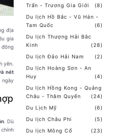
Trấn - Trương Gia Giới
(8)
Du lịch Hồ Bắc - Vũ Hán -
Tam Quốc
(6)
ng địa
Du lịch Thượng Hải Bắc
ều gia
Kinh
(28)
m đông
Du lịch Đảo Hải Nam
(2)
h yên.
Du lịch Hoàng Sơn - An
và nét
Huy
(4)
n ngày
Du lịch Hồng Kong - Quảng
hợp
Châu - Thâm Quyến
(24)
Du Lịch Mỹ
(6)
Du lịch Châu Phi
(5)
ân
. Dù
 chính
Du lịch Mông Cổ
(23)