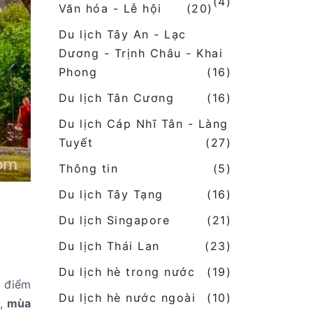
(4)
Văn hóa - Lễ hội
(20)
Du lịch Tây An - Lạc
Dương - Trịnh Châu - Khai
Phong
(16)
Du lịch Tân Cương
(16)
Du lịch Cáp Nhĩ Tân - Làng
Tuyết
(27)
Thông tin
(5)
Du lịch Tây Tạng
(16)
Du lịch Singapore
(21)
Du lịch Thái Lan
(23)
Du lịch hè trong nước
(19)
à điểm
Du lịch hè nước ngoài
(10)
ó,
mùa