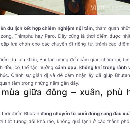
uyến
du lịch kết hợp chiêm nghiệm nội tâm
, tham quan nhữ
Dzong, Thimphu hay Paro. Đây cũng là thời điểm được nhi
 cấp lựa chọn cho các chuyến đi riêng tư, tránh cao điể
ểm du lịch khác, Bhutan mang đến cảm giác chậm rãi, bìn
ch đều có thể tận hưởng
cảnh đẹp, không khí trong lành 
úc. Chính sự giản dị và dễ cảm nhận ấy đã giúp Bhuta
 quan tâm trong những năm gần đây.
 mùa giữa đông – xuân, phù 
à thời điểm Bhutan
đang chuyển từ cuối đông sang đầu xu
i tiết tương đối khô ráo, không quá lạnh ở các thành phố