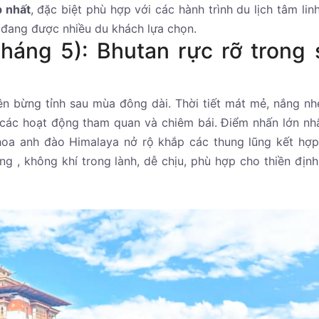
p nhất
, đặc biệt phù hợp với các hành trình du lịch tâm linh
 đang được nhiều du khách lựa chọn.
háng 5): Bhutan rực rỡ trong 
iên bừng tỉnh sau mùa đông dài. Thời tiết mát mẻ, nắng nh
o các hoạt động tham quan và chiêm bái. Điểm nhấn lớn nh
hoa anh đào Himalaya nở rộ khắp các thung lũng kết hợ
ng , không khí trong lành, dễ chịu, phù hợp cho thiền định