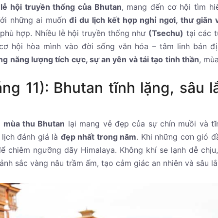
u
lễ hội truyền thống của Bhutan
, mang đến cơ hội tìm hi
Với những ai muốn
đi du lịch kết hợp nghỉ ngơi, thư giãn v
 phù hợp. Nhiều lễ hội truyền thống như
(Tsechu)
tại các t
ơ hội hòa mình vào đời sống văn hóa – tâm linh bản đị
g năng lượng tích cực, sự an yên và tái tạo tinh thần
, mù
ng 11): Bhutan tĩnh lặng, sâu l
ì
mùa thu Bhutan
lại mang vẻ đẹp của sự chín muồi và tĩn
lịch đánh giá là
đẹp nhất trong năm
. Khi những cơn gió đ
để chiêm ngưỡng dãy Himalaya. Không khí se lạnh dễ chịu,
ảnh sắc vàng nâu trầm ấm, tạo cảm giác an nhiên và sâu lắ