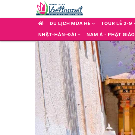
DU LỊCH MÙA HÈ
TOUR LỄ 2-9
NHẬT-HÀN-ĐÀI
NAM Á - PHẬT GIÁO