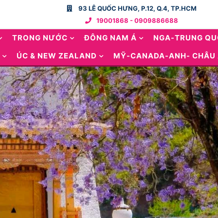
93 LÊ QUỐC HƯNG, P.12, Q.4, TP.HCM
19001868 - 0909886688
TRONG NƯỚC
ĐÔNG NAM Á
NGA-TRUNG Q
ÚC & NEW ZEALAND
MỸ-CANADA-ANH- CHÂU