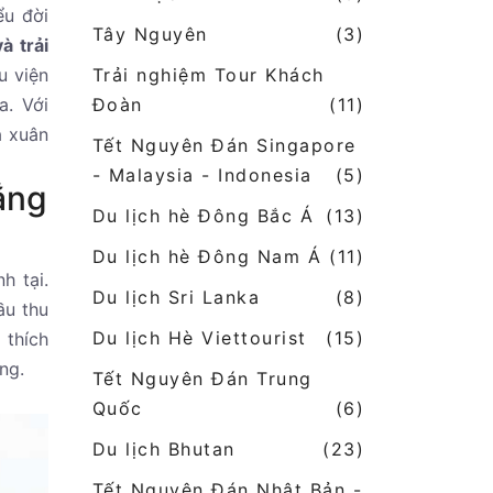
ểu đời
Tây Nguyên
(3)
à trải
Trải nghiệm Tour Khách
u viện
Đoàn
(11)
a. Với
a xuân
Tết Nguyên Đán Singapore
- Malaysia - Indonesia
(5)
ắng
Du lịch hè Đông Bắc Á
(13)
Du lịch hè Đông Nam Á
(11)
h tại.
Du lịch Sri Lanka
(8)
ầu thu
Du lịch Hè Viettourist
(15)
 thích
ng.
Tết Nguyên Đán Trung
Quốc
(6)
Du lịch Bhutan
(23)
Tết Nguyên Đán Nhật Bản -