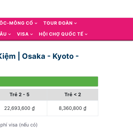
UÔC-MÔNG CỔ
TOUR ĐOÀN
 ÂU
VISA
HỘI CHỢ QUỐC TẾ
iệm | Osaka - Kyoto -
Trẻ 2 - 5
Trẻ < 2
22,693,600
₫
8,360,800
₫
phí visa (nếu có)