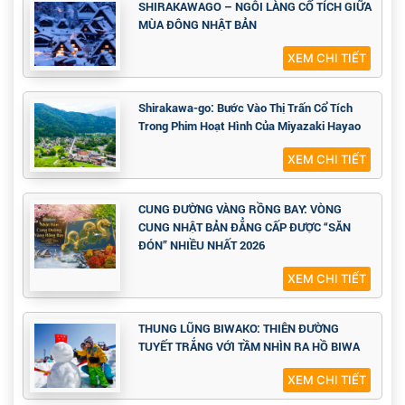
SHIRAKAWAGO – NGÔI LÀNG CỔ TÍCH GIỮA
MÙA ĐÔNG NHẬT BẢN
XEM CHI TIẾT
Shirakawa-go: Bước Vào Thị Trấn Cổ Tích
Trong Phim Hoạt Hình Của Miyazaki Hayao
XEM CHI TIẾT
CUNG ĐƯỜNG VÀNG RỒNG BAY: VÒNG
CUNG NHẬT BẢN ĐẲNG CẤP ĐƯỢC “SĂN
ĐÓN” NHIỀU NHẤT 2026
XEM CHI TIẾT
THUNG LŨNG BIWAKO: THIÊN ĐƯỜNG
TUYẾT TRẮNG VỚI TẦM NHÌN RA HỒ BIWA
XEM CHI TIẾT