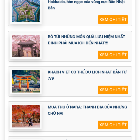
Hokkaido, hòn ngọc của vùng cực Bắc Nhật
Bản
XEM CHI TIẾT
BỎ TÚI NHỮNG MÓN QUÀ LƯU NIỆM NHẤT
ĐỊNH PHẢI MUA KHI ĐẾN NHẬT!!!
XEM CHI TIẾT
KHÁCH VIỆT CÓ THỂ DU LỊCH NHẬT BẢN TỪ
7/9
XEM CHI TIẾT
MÙA THU Ở NARA: THÁNH ĐỊA CỦA NHỮNG
CHÚ NAI
XEM CHI TIẾT