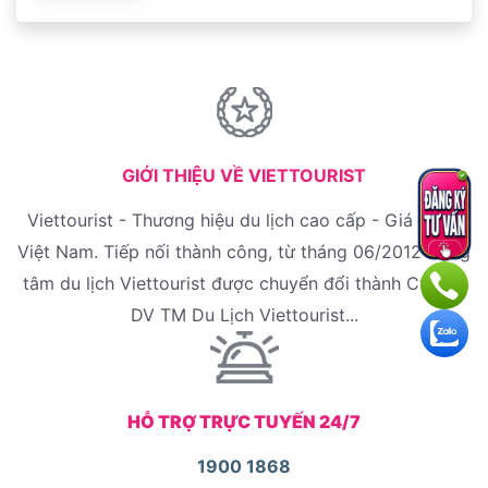
GIỚI THIỆU VỀ VIETTOURIST
Viettourist - Thương hiệu du lịch cao cấp - Giá rẻ tại
Việt Nam. Tiếp nối thành công, từ tháng 06/2012 trung
tâm du lịch Viettourist được chuyển đổi thành Cty CP
DV TM Du Lịch Viettourist...
HỖ TRỢ TRỰC TUYẾN 24/7
1900 1868