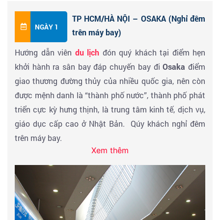
TP HCM/HÀ NỘI – OSAKA (Nghỉ đêm
NGÀY 1
trên máy bay)
Hướng dẫn viên
du lịch
đón quý khách tại điểm hẹn
khởi hành ra sân bay đáp chuyến bay đi
Osaka
điểm
giao thương đường thủy của nhiều quốc gia, nên còn
được mệnh danh là “thành phố nước”, thành phố phát
triển cực kỳ hưng thịnh, là trung tâm kinh tế, dịch vụ,
giáo dục cấp cao ở Nhật Bản. Qúy khách nghỉ đêm
trên máy bay.
Xem thêm
Chuyến bay dự kiến hàng không VJ:
Chuyến đi:
SGN - KIX ( OSAKA)
: Giờ đi lúc 01:00 -
Thời gian bay 05h30 - Giờ đến 08h30