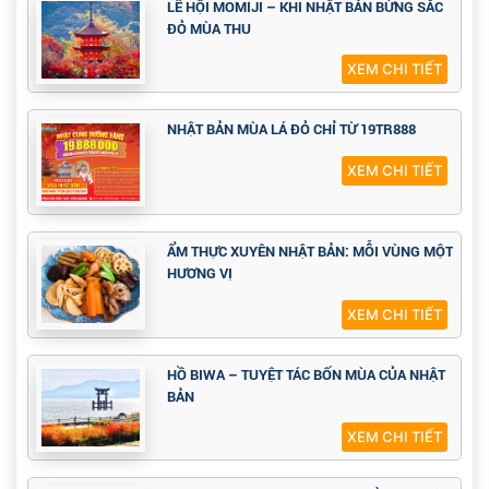
LỄ HỘI MOMIJI – KHI NHẬT BẢN BỪNG SẮC
ĐỎ MÙA THU
XEM CHI TIẾT
NHẬT BẢN MÙA LÁ ĐỎ CHỈ TỪ 19TR888
XEM CHI TIẾT
ẨM THỰC XUYÊN NHẬT BẢN: MỖI VÙNG MỘT
HƯƠNG VỊ
XEM CHI TIẾT
HỒ BIWA – TUYỆT TÁC BỐN MÙA CỦA NHẬT
BẢN
XEM CHI TIẾT