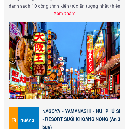
danh sách 10 công trình kiến trúc ấn tượng nhất thiên
Xem thêm
niên kỷ.
Đoàn làm thủ tục nhập cảnh, xe và HDV địa phương
đón và đưa đoàn vào trung tâm Osaka tham
quan:
Lâu đài Osaka
hay còn gọi là
lâu đài Hạc
Trắng.
Đây là một điểm du lịch vô cùng hấp dẫn và
thu hút hàng trăm nghìn khách du lịch Nhật Bản đến
đây mỗi năm. Toạ lạc giữa những khu vườn thơ mộng
4 mùa hoa nở.
Đoàn khởi hành đi
cố đô Kyoto
thành phố có sự kết
hợp hoàn hảo giữa cổ điển và hiện đại, những con phố
NAGOYA - YAMANASHI - NÚI PHÚ SĨ
mua sắm nhộn nhịp và hình ảnh các geisha yêu kiều…
- RESORT SUỐI KHOÁNG NÓNG (Ăn 3
NGÀY 3
Đoàn check in cầu
Togetsu
- cảnh sắc xung quanh
bữa)