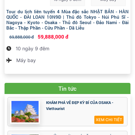
Tour du lịch liên tuyến 4 Mùa đặc sắc NHẬT BẢN - HÀN
QUỐC - ĐÀI LOAN 10N9Đ | Thủ đô Tokyo - Núi Phú Sĩ -
Nagoya - Kyoto - Osaka - Thủ đô Seoul - Đảo Nami - Đài
Bắc - Thập Phần - Cửu Phần - Dã Liễu
59,888,000 đ
69,888,000 đ
10 ngày 9 đêm
Máy bay
Tin tức
KHÁM PHÁ VẺ ĐẸP KỲ BÍ CỦA OSAKA -
Viettourist
XEM CHI TIẾT