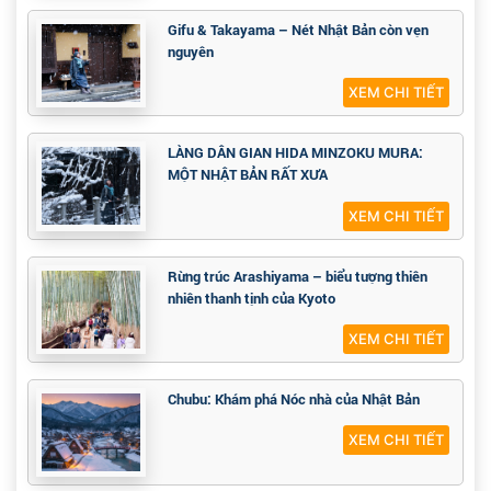
Gifu & Takayama – Nét Nhật Bản còn vẹn
nguyên
XEM CHI TIẾT
LÀNG DÂN GIAN HIDA MINZOKU MURA:
MỘT NHẬT BẢN RẤT XƯA
XEM CHI TIẾT
Rừng trúc Arashiyama – biểu tượng thiên
nhiên thanh tịnh của Kyoto
XEM CHI TIẾT
Chubu: Khám phá Nóc nhà của Nhật Bản
XEM CHI TIẾT