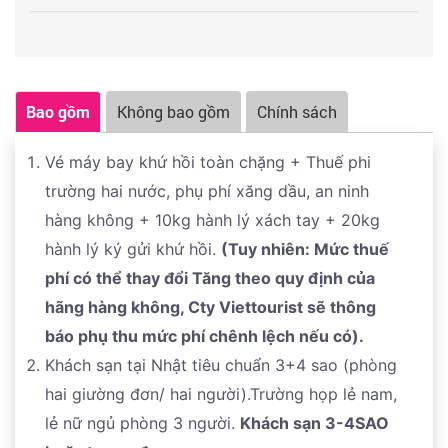
du khách nào đến tokyo đều phải ghé thăm.
Ngay cạnh đó là
Phố mua sắm Nakamise
, một khu
phố nhộn nhịp và phồn vinh của Tokyo, nơi vẫn còn
Bao gồm
Không bao gồm
Chính sách
lưu giữ trọn vẹn nét sống xưa cũ của người dân. Quý
khách có thể dạo bước, mua sắm những món quà lưu
Vé máy bay khứ hồi toàn chặng + Thuế phi
niệm độc đáo. Đoàn dừng chân chụp hình bên
trường hai nước, phụ phí xăng dầu, an ninh
ngoài
Tháp truyền hình Tokyo Skytree
hùng vĩ, một
hàng không + 10kg hành lý xách tay + 20kg
biểu tượng kiến trúc hiện đại của thủ đô.
hành lý ký gửi khứ hồi.
(Tuy nhiên: Mức thuế
phí có thể thay đổi Tăng theo quy định của
Đoàn ăn tối
Buffet BBQ NHẬT BẢN
tại nhà hàng, Đến
hãng hàng không, Cty Viettourist sẽ thông
giờ xe đưa đoàn ra sân bay HANEDA thoả sức mua
báo phụ thu mức phí chênh lệch nếu có).
sắm hàng miễn thuế chất lượng Nhật Bản & làm thủ
Khách sạn tại Nhật tiêu chuẩn 3+4 sao (phòng
tục đáp chuyến bay về HCM / HANOI - Chuyến bay
hai giường đơn/ hai người).Trường họp lẻ nam,
thẳng lúc 02h30 sáng.
lẻ nữ ngủ phòng 3 người.
Khách sạn 3-4SAO