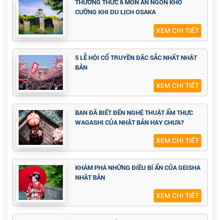
THƯỞNG THỨC 6 MÓN ĂN NGON KHÓ
CƯỠNG KHI DU LỊCH OSAKA
XEM CHI TIẾT
5 LỄ HỘI CỔ TRUYỀN ĐẶC SẮC NHẤT NHẬT
BẢN
XEM CHI TIẾT
BẠN ĐÃ BIẾT ĐẾN NGHỆ THUẬT ẨM THỰC
WAGASHI CỦA NHẬT BẢN HAY CHƯA?
XEM CHI TIẾT
KHÁM PHÁ NHỮNG ĐIỀU BÍ ẨN CỦA GEISHA
NHẬT BẢN
XEM CHI TIẾT