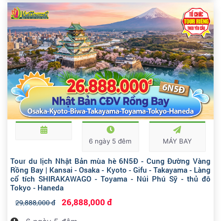
6 ngày 5 đêm
MÁY BAY
Tour du lịch Nhật Bản mùa hè 6N5Đ - Cung Đường Vàng
Rồng Bay | Kansai - Osaka - Kyoto - Gifu - Takayama - Làng
cổ tích SHIRAKAWAGO - Toyama - Núi Phú Sỹ - thủ đô
Tokyo - Haneda
26,888,000 đ
29,888,000 đ