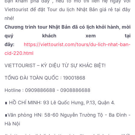
bạn khám phá đấy , nếu tò mò thì liên hệ ngay với
Viettourist để đặt Tour du lịch Nhật Bản giá rẻ tại đây
nhé!
Chương trình tour Nhật Bản đã có lịch khởi hành, mời
quý khách xem tại
đây:
https://viettourist.com/tours/du-lich-nhat-ban-
cid-220.html
VIETTOURIST – KỲ DIỆU TỪ SỰ KHÁC BIỆT!
TỔNG ĐÀI TOÀN QUỐC : 19001868
Hotline : 0909886688 - 0908886688
∎ HỒ CHÍ MINH: 93 Lê Quốc Hưng, P.13, Quận 4.
∎Văn phòng HN: 58-60 Nguyễn Trường Tộ - Ba Đình -
Hà Nội