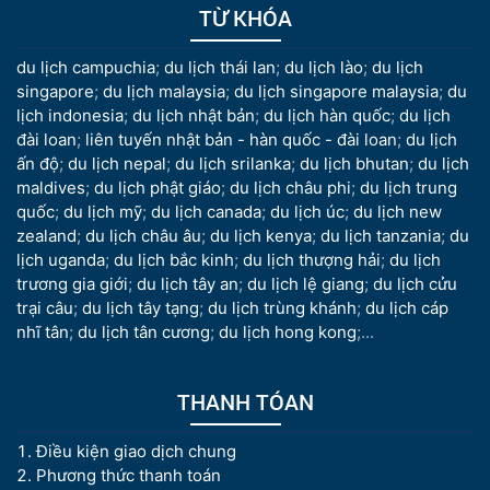
TỪ KHÓA
du lịch campuchia
;
du lịch thái lan
;
du lịch lào
;
du lịch
singapore
;
du lịch malaysia
;
du lịch singapore malaysia
;
du
lịch indonesia
;
du lịch nhật bản
;
du lịch hàn quốc
;
du lịch
đài loan
;
liên tuyến nhật bản - hàn quốc - đài loan
;
du lịch
ấn độ
;
du lịch nepal
;
du lịch srilanka
;
du lịch bhutan
;
du lịch
maldives
;
du lịch phật giáo
;
du lịch châu phi
;
du lịch trung
quốc
;
du lịch mỹ
;
du lịch canada
;
du lịch úc
;
du lịch new
zealand
;
du lịch châu âu
;
du lịch kenya
;
du lịch tanzania
;
du
lịch uganda
;
du lịch bắc kinh
;
du lịch thượng hải
;
du lịch
trương gia giới
;
du lịch tây an
;
du lịch lệ giang
;
du lịch cửu
trại câu
;
du lịch tây tạng
;
du lịch trùng khánh
;
du lịch cáp
nhĩ tân
;
du lịch tân cương
;
du lịch hong kong
;...
THANH TÓAN
Điều kiện giao dịch chung
Phương thức thanh toán