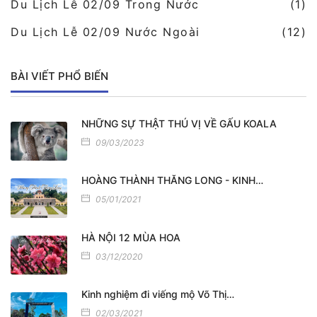
Du Lịch Lễ 02/09 Trong Nước
(1)
Du Lịch Lễ 02/09 Nước Ngoài
(12)
BÀI VIẾT PHỔ BIẾN
NHỮNG SỰ THẬT THÚ VỊ VỀ GẤU KOALA
09/03/2023
HOÀNG THÀNH THĂNG LONG - KINH…
05/01/2021
HÀ NỘI 12 MÙA HOA
03/12/2020
Kinh nghiệm đi viếng mộ Võ Thị…
02/03/2021