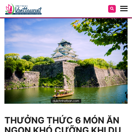
THƯỞNG THỨC 6 MÓN ĂN
NGON KHÓ CƯỠNG KHI DU