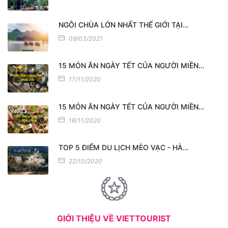
NGÔI CHÙA LỚN NHẤT THẾ GIỚI TẠI…
09/03/2021
15 MÓN ĂN NGÀY TẾT CỦA NGƯỜI MIỀN…
17/11/2020
15 MÓN ĂN NGÀY TẾT CỦA NGƯỜI MIỀN…
16/11/2020
TOP 5 ĐIỂM DU LỊCH MÈO VẠC - HÀ…
22/10/2020
GIỚI THIỆU VỀ VIETTOURIST