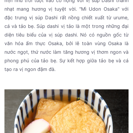
mịn như trôi tuột vào cổ họng với vị súp Dashi thanh
nhạt mang hương vị tuyệt vời. "Mì Udon Osaka" với
đặc trưng vị súp Dashi rất nồng chiết xuất từ urume,
cá và tảo bẹ. Súp dashi vị tảo là một trong những đại
diện tiêu biểu của vị súp dashi. Nó có nguồn gốc từ
văn hóa ẩm thực Osaka, bởi lẽ toàn vùng Osaka là
nước ngọt, thứ nước làm tăng hương vị thơm ngon và
phong phú của tảo bẹ. Sự kết hợp giữa tảo bẹ và cá
tạo ra vị ngon đậm đà.