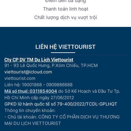
Điểm đến đa dạng
Thanh toán linh hoạt
Chất lượng dịch vụ vượt trội
LIÊN HỆ VIETTOURIST
Cty CP DV TM Du Lịch Viettourist
91 - 93 Lê Quốc Hưng, P.Xóm Chiếu, TP.HCM
viettourist@icloud.com
viettourist.com
Liên hệ: 19001868 - 0909886688
Mã số thuế: 0311854004
do Sở Kế Hoạch và Đầu Tư Tp.
Hồ Chí Minh cấp ngày 27/06/2012
GPKD lữ hành quốc tế số 79-400/2022/TCDL-GPLHQT
Thông tin chuyển khoản:
- Chủ tài khoản: CÔNG TY CỔ PHẦN DỊCH VỤ THƯƠNG
MẠI DU LỊCH VIETTOURIST