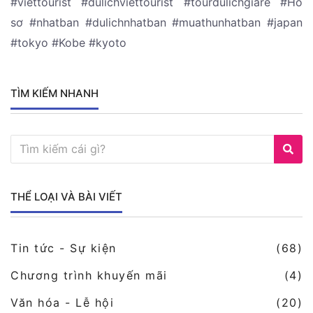
#viettourist #dulichviettourist #tourdulichgiare #Hồ
sơ #nhatban #dulichnhatban #muathunhatban #japan
#tokyo #Kobe #kyoto
TÌM KIẾM NHANH
THỂ LOẠI VÀ BÀI VIẾT
Tin tức - Sự kiện
(68)
Chương trình khuyến mãi
(4)
Văn hóa - Lễ hội
(20)