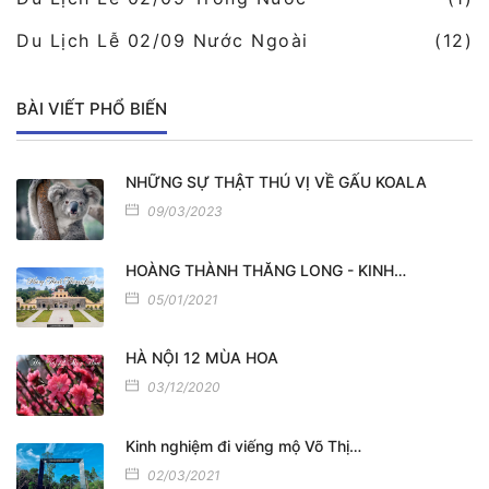
Du Lịch Lễ 02/09 Nước Ngoài
(12)
BÀI VIẾT PHỔ BIẾN
NHỮNG SỰ THẬT THÚ VỊ VỀ GẤU KOALA
09/03/2023
HOÀNG THÀNH THĂNG LONG - KINH…
05/01/2021
HÀ NỘI 12 MÙA HOA
03/12/2020
Kinh nghiệm đi viếng mộ Võ Thị…
02/03/2021