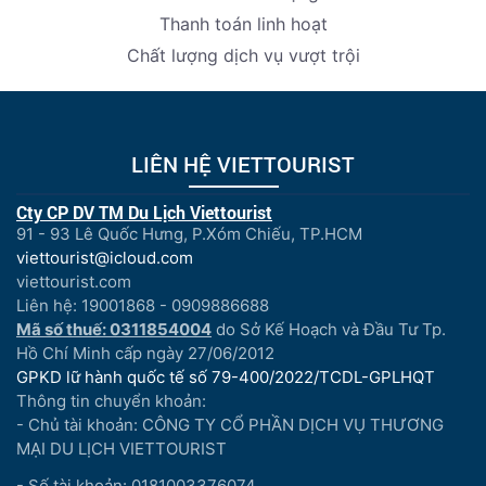
Thanh toán linh hoạt
Chất lượng dịch vụ vượt trội
LIÊN HỆ VIETTOURIST
Cty CP DV TM Du Lịch Viettourist
91 - 93 Lê Quốc Hưng, P.Xóm Chiếu, TP.HCM
viettourist@icloud.com
viettourist.com
Liên hệ: 19001868 - 0909886688
Mã số thuế: 0311854004
do Sở Kế Hoạch và Đầu Tư Tp.
Hồ Chí Minh cấp ngày 27/06/2012
GPKD lữ hành quốc tế số 79-400/2022/TCDL-GPLHQT
Thông tin chuyển khoản:
- Chủ tài khoản: CÔNG TY CỔ PHẦN DỊCH VỤ THƯƠNG
MẠI DU LỊCH VIETTOURIST
- Số tài khoản: 0181003376074