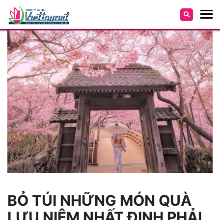
BỎ TÚI NHỮNG MÓN QUÀ
LƯU NIỆM NHẤT ĐỊNH PHẢI