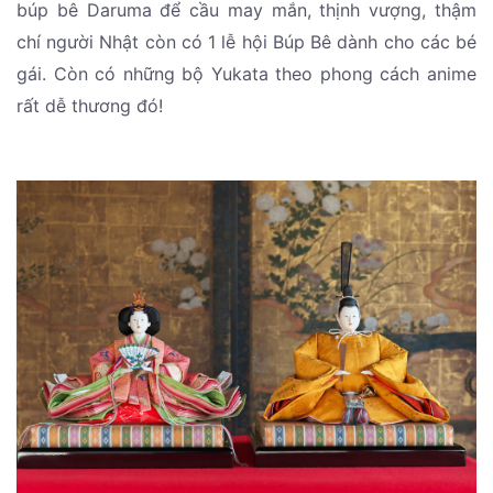
búp bê Daruma để cầu may mắn, thịnh vượng, thậm
chí người Nhật còn có 1 lễ hội Búp Bê dành cho các bé
gái. Còn có những bộ Yukata theo phong cách anime
rất dễ thương đó!