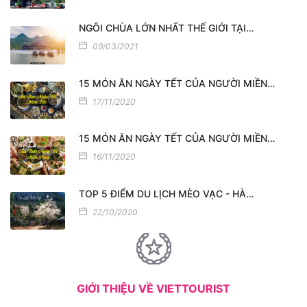
NGÔI CHÙA LỚN NHẤT THẾ GIỚI TẠI…
09/03/2021
15 MÓN ĂN NGÀY TẾT CỦA NGƯỜI MIỀN…
17/11/2020
15 MÓN ĂN NGÀY TẾT CỦA NGƯỜI MIỀN…
16/11/2020
TOP 5 ĐIỂM DU LỊCH MÈO VẠC - HÀ…
22/10/2020
GIỚI THIỆU VỀ VIETTOURIST