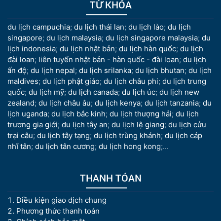
TỪ KHÓA
du lịch campuchia
;
du lịch thái lan
;
du lịch lào
;
du lịch
singapore
;
du lịch malaysia
;
du lịch singapore malaysia
;
du
lịch indonesia
;
du lịch nhật bản
;
du lịch hàn quốc
;
du lịch
đài loan
;
liên tuyến nhật bản - hàn quốc - đài loan
;
du lịch
ấn độ
;
du lịch nepal
;
du lịch srilanka
;
du lịch bhutan
;
du lịch
maldives
;
du lịch phật giáo
;
du lịch châu phi
;
du lịch trung
quốc
;
du lịch mỹ
;
du lịch canada
;
du lịch úc
;
du lịch new
zealand
;
du lịch châu âu
;
du lịch kenya
;
du lịch tanzania
;
du
lịch uganda
;
du lịch bắc kinh
;
du lịch thượng hải
;
du lịch
trương gia giới
;
du lịch tây an
;
du lịch lệ giang
;
du lịch cửu
trại câu
;
du lịch tây tạng
;
du lịch trùng khánh
;
du lịch cáp
nhĩ tân
;
du lịch tân cương
;
du lịch hong kong
;...
THANH TÓAN
Điều kiện giao dịch chung
Phương thức thanh toán