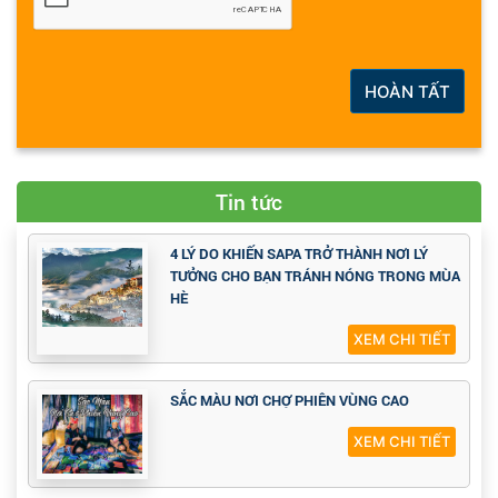
HOÀN TẤT
Tin tức
4 LÝ DO KHIẾN SAPA TRỞ THÀNH NƠI LÝ
TƯỞNG CHO BẠN TRÁNH NÓNG TRONG MÙA
HÈ
XEM CHI TIẾT
SẮC MÀU NƠI CHỢ PHIÊN VÙNG CAO
XEM CHI TIẾT