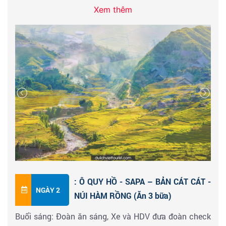
Xem thêm
Đoàn đến Sapa, tham quan tại thị trấn
Sapa – Nhà
thờ đá Sapa
. Mua sắm đồ lưu niệm tại Chợ địa phương
với hàng ngàn các sản phẩm được đồng bào dân tộc
làm thủ công.
Đến giờ đoàn ăn tối tại nhà hàng, về khách sạn nhận
phòng nghỉ ngơi hoặc tự do khám phá thị trấn nhộn
nhịp về đêm, tự do thưởng thức các đặc sản của Sapa
(cá hồi, cá tầm, đặc biệt là món ăn đặc trưng của
người dân bản địa - Thắng Cố). Qúy khách nghỉ đêm
tại khách sạn.
: Ô QUY HỒ - SAPA – BẢN CÁT CÁT -
NGÀY 2
NÚI HÀM RỒNG (Ăn 3 bữa)
Buổi sáng: Đoàn ăn sáng, Xe và HDV đưa đoàn check