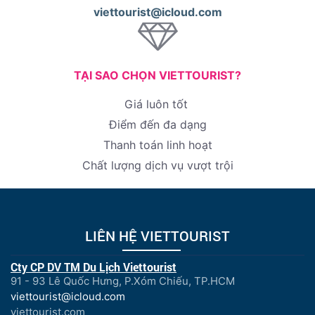
viettourist@icloud.com
TẠI SAO CHỌN VIETTOURIST?
Giá luôn tốt
Điểm đến đa dạng
Thanh toán linh hoạt
Chất lượng dịch vụ vượt trội
LIÊN HỆ VIETTOURIST
Cty CP DV TM Du Lịch Viettourist
91 - 93 Lê Quốc Hưng, P.Xóm Chiếu, TP.HCM
viettourist@icloud.com
viettourist.com