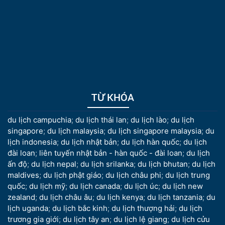
TỪ KHÓA
du lịch campuchia
;
du lịch thái lan
;
du lịch lào
;
du lịch
singapore
;
du lịch malaysia
;
du lịch singapore malaysia
;
du
lịch indonesia
;
du lịch nhật bản
;
du lịch hàn quốc
;
du lịch
đài loan
;
liên tuyến nhật bản - hàn quốc - đài loan
;
du lịch
ấn độ
;
du lịch nepal
;
du lịch srilanka
;
du lịch bhutan
;
du lịch
maldives
;
du lịch phật giáo
;
du lịch châu phi
;
du lịch trung
quốc
;
du lịch mỹ
;
du lịch canada
;
du lịch úc
;
du lịch new
zealand
;
du lịch châu âu
;
du lịch kenya
;
du lịch tanzania
;
du
lịch uganda
;
du lịch bắc kinh
;
du lịch thượng hải
;
du lịch
trương gia giới
;
du lịch tây an
;
du lịch lệ giang
;
du lịch cửu