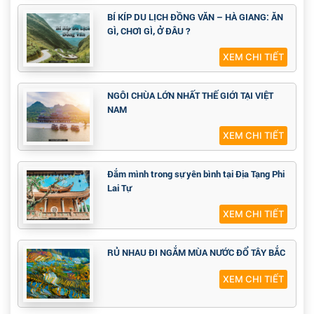
BÍ KÍP DU LỊCH ĐỒNG VĂN – HÀ GIANG: ĂN
GÌ, CHƠI GÌ, Ở ĐÂU ?
XEM CHI TIẾT
NGÔI CHÙA LỚN NHẤT THẾ GIỚI TẠI VIỆT
NAM
XEM CHI TIẾT
Đắm mình trong sự yên bình tại Địa Tạng Phi
Lai Tự
XEM CHI TIẾT
RỦ NHAU ĐI NGẮM MÙA NƯỚC ĐỔ TÂY BẮC
XEM CHI TIẾT