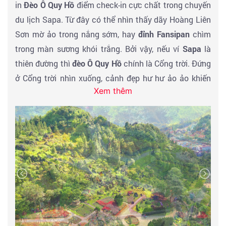
in
Đèo Ô Quy Hồ
điểm check-in cực chất trong chuyến
du lịch Sapa. Từ đây có thể nhìn thấy dãy Hoàng Liên
Sơn mờ ảo trong nắng sớm, hay
đỉnh Fansipan
chìm
trong màn sương khói trắng. Bởi vậy, nếu ví
Sapa
là
thiên đường thì
đèo Ô Quy Hồ
chính là Cổng trời. Đứng
ở Cổng trời nhìn xuống, cảnh đẹp hư hư ảo ảo khiến
Xem thêm
con người ta không khỏi động lòng.Tham quan chụp
hình Cầu Kính Rồng Mây, Cổng Trời (Vé vào cổng tự
túc tùy theo sở thích).
Đến giờ đoàn về trung tâm thành phố tham quan khu
du lịch
Núi Hàm Rồng
với vườn Lan Đông Dương, Sân
Mây, Quý khách có thể thuê các bộ trang phục dân
tộc chụp ảnh lưu niệm trên núi Hàm Rồng (chi phí tự
túc). Đến giờ đoàn về trung tâm Sapa ăn trưa tại nhà
hàng. Nhận phòng nghỉ ngơi. Buổi chiều: Quý khách di