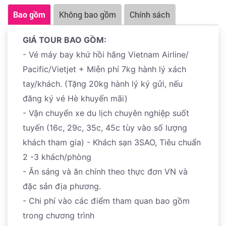
các điểm tham quan do các yếu tố khách quan, Nhưng
Bao gồm
Không bao gồm
Chính sách
vẫn cam kết tham quan đầy đủ chương trình.Trong
trường hợp điểm tham quan bị đóng cửa do nguyên
GIÁ TOUR BAO GỒM:
nhân khách quan như thời tiết, dịch bệnh…Cty sẽ thay
- Vé máy bay khứ hồi hãng Vietnam Airline/
thế bằng điểm tham quan khác phù hợp.
Pacific/Vietjet + Miễn phí 7kg hành lý xách
tay/khách. (Tặng 20kg hành lý ký gửi, nếu
đăng ký vé Hè khuyến mãi)
- Vận chuyển xe du lịch chuyên nghiệp suốt
tuyến (16c, 29c, 35c, 45c tùy vào số lượng
khách tham gia) - Khách sạn 3SAO, Tiêu chuẩn
2 -3 khách/phòng
- Ăn sáng và ăn chính theo thực đơn VN và
đặc sản địa phương.
- Chi phí vào các điểm tham quan bao gồm
trong chương trình