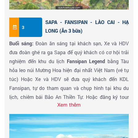
chuyển đến tham quan bản Cát Cát (xã San Sả Hồ,
huyện Sa Pa, tỉnh Lào Cai).
SAPA - FANSIPAN - LÀO CAI - HẠ
3
LONG (Ăn 3 bữa)
Du khách sẽ thực sự thích thú khi cùng hòa mình vào
Buổi sáng:
Đoàn ăn sáng tại khách sạn, Xe và HDV
điệu múa dịu dàng của những cô gái Mông xinh đẹp,
đưa đoàn ghé ra ga Sapa để quý khách có cơ hội trải
điệu khèn, tiếng đàn môi sayđắm lòng người hay cùng
nghiệm đến khu du lịch
Fansipan Legend
bằng Tàu
giao lưu nhảy sạp với những chàng trai cô gái người
hỏa leo núi Mường Hoa hiện đại nhất Việt Nam (vé tự
Mông. Ngoài ra, Quýkhách có thể đăng ký trải nghiệm
túc) Hoặc Xe và HDV sẽ đưa quý khách đến KDL
thêm đi Trekking bằng xe máy khám phá
Xã Tả Phìn
.
Fansipan, tự do tham quan và chụp hình tại khu du
Được tận mắtchiêm ngưỡng cảnh đẹp sắc hút hồn
lịch, chiêm bái Bảo An Thiền Tự. Hoặc đăng ký tour
của thung lũng ruộng bậc thang (Chi phí tự túc) Buổi
Xem thêm
chinh phục Nóc nhà Đông Dương Đỉnh núi Fansipan
tối: Quý khách ăn tối tại nhà hàng.
bằng cáp treo (Vé cáp treo tự túc).
Thưởng thức các đặc sản của Sapa - Sau bữa tối, Quý
Ngoài ra, Quý khách còn được chiêm ngưỡng các
khách dành thời giantự do khám phá thị trấn Sapa về