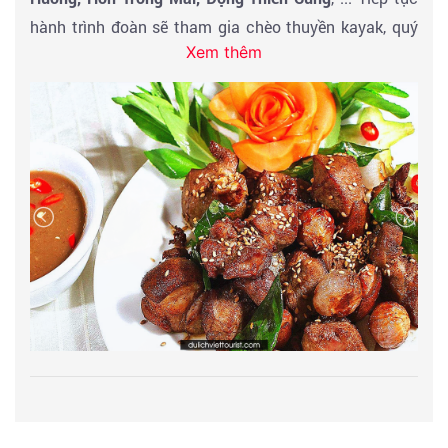
hành trình đoàn sẽ tham gia chèo thuyền kayak, quý
Xem thêm
khách tự do khám phá vịnh Ha Long tại khu vực hang
Luồn (nếu may mắn quý khách còn có cơ hội chiêm
ngưỡng những loài chim quý hiếm ở nơi đây).
Đến giờ Đoàn quay lại thuyền và khởi hành về lại
bến
Tuần Châu.
Thuyền cập bến, xe đón đoàn và khởi hành
đi đường cao tốc Hạ Long - Hải Phòng Hà Nội. Mua
sắm đặc sản địa phương Xe đưa Quý khách ra Sân
bay làm thủ tục đáp chuyến bay từ sân bay Nội Bài -
Hà Nội - về TP.HCM.
Kết thúc chương trình tham quan. CTY VIETTOURIST
chia tay và hẹn gặp lại Quý khách trong những hành
trình lần sau. Chương trình Tour có thể thay đổi trật tự