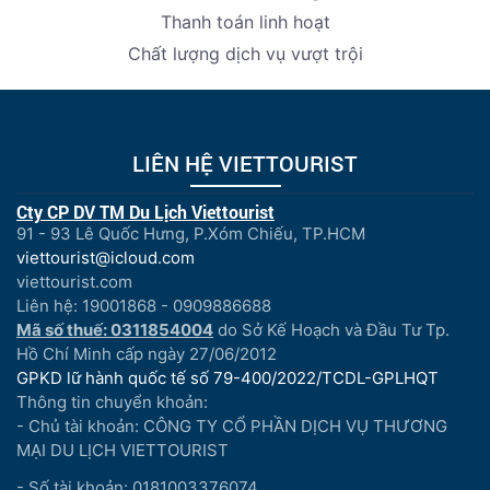
Thanh toán linh hoạt
Chất lượng dịch vụ vượt trội
LIÊN HỆ VIETTOURIST
Cty CP DV TM Du Lịch Viettourist
91 - 93 Lê Quốc Hưng, P.Xóm Chiếu, TP.HCM
viettourist@icloud.com
viettourist.com
Liên hệ: 19001868 - 0909886688
Mã số thuế: 0311854004
do Sở Kế Hoạch và Đầu Tư Tp.
Hồ Chí Minh cấp ngày 27/06/2012
GPKD lữ hành quốc tế số 79-400/2022/TCDL-GPLHQT
Thông tin chuyển khoản:
- Chủ tài khoản: CÔNG TY CỔ PHẦN DỊCH VỤ THƯƠNG
MẠI DU LỊCH VIETTOURIST
- Số tài khoản: 0181003376074