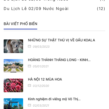
Du Lịch Lễ 02/09 Nước Ngoài
(12)
BÀI VIẾT PHỔ BIẾN
NHỮNG SỰ THẬT THÚ VỊ VỀ GẤU KOALA
09/03/2023
HOÀNG THÀNH THĂNG LONG - KINH…
05/01/2021
HÀ NỘI 12 MÙA HOA
03/12/2020
Kinh nghiệm đi viếng mộ Võ Thị…
02/03/2021