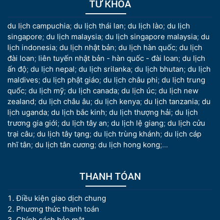
TỪ KHÓA
du lịch campuchia
;
du lịch thái lan
;
du lịch lào
;
du lịch
singapore
;
du lịch malaysia
;
du lịch singapore malaysia
;
du
lịch indonesia
;
du lịch nhật bản
;
du lịch hàn quốc
;
du lịch
đài loan
;
liên tuyến nhật bản - hàn quốc - đài loan
;
du lịch
ấn độ
;
du lịch nepal
;
du lịch srilanka
;
du lịch bhutan
;
du lịch
maldives
;
du lịch phật giáo
;
du lịch châu phi
;
du lịch trung
quốc
;
du lịch mỹ
;
du lịch canada
;
du lịch úc
;
du lịch new
zealand
;
du lịch châu âu
;
du lịch kenya
;
du lịch tanzania
;
du
lịch uganda
;
du lịch bắc kinh
;
du lịch thượng hải
;
du lịch
trương gia giới
;
du lịch tây an
;
du lịch lệ giang
;
du lịch cửu
trại câu
;
du lịch tây tạng
;
du lịch trùng khánh
;
du lịch cáp
nhĩ tân
;
du lịch tân cương
;
du lịch hong kong
;...
THANH TÓAN
Điều kiện giao dịch chung
Phương thức thanh toán
Chính sách bảo mật