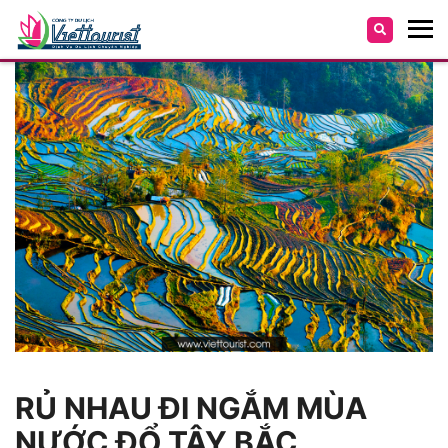
RỦ NHAU ĐI NGẮM MÙA
NƯỚC ĐỔ TÂY BẮC