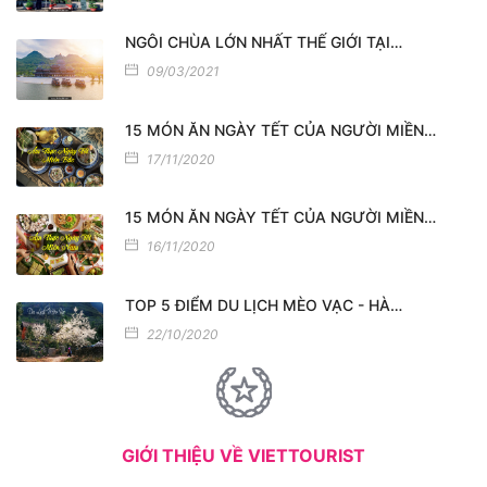
NGÔI CHÙA LỚN NHẤT THẾ GIỚI TẠI…
09/03/2021
15 MÓN ĂN NGÀY TẾT CỦA NGƯỜI MIỀN…
17/11/2020
15 MÓN ĂN NGÀY TẾT CỦA NGƯỜI MIỀN…
16/11/2020
TOP 5 ĐIỂM DU LỊCH MÈO VẠC - HÀ…
22/10/2020
GIỚI THIỆU VỀ VIETTOURIST