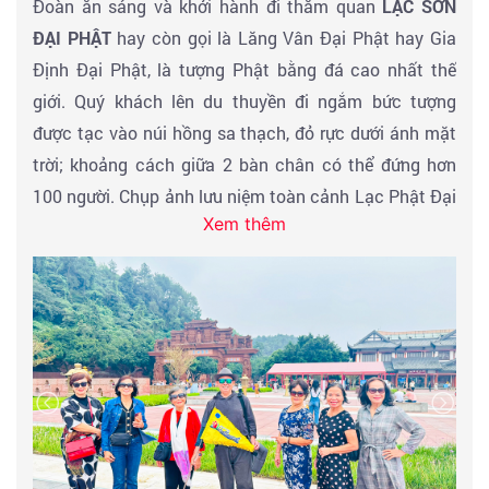
Đoàn ăn sáng và khởi hành đi thăm quan
LẠC SƠN
nhân dân Trùng Khánh nằm ở trung tâm thành phố
ĐẠI PHẬT
hay còn gọi là Lăng Vân Đại Phật hay Gia
Trùng Khánh, Trung Quốc. Đây là lễ đường lớn và là địa
Định Đại Phật, là tượng Phật bằng đá cao nhất thế
điểm tổ chức các cuộc họp chính trị, các sự kiện văn
giới. Quý khách lên du thuyền đi ngắm bức tượng
hóa quốc gia. Đại lễ đường nhân dân Trùng Khánh
được tạc vào núi hồng sa thạch, đỏ rực dưới ánh mặt
được coi là một trong những công trình kiến trúc biểu
trời; khoảng cách giữa 2 bàn chân có thể đứng hơn
tượng của Trùng Khánh.
100 người. Chụp ảnh lưu niệm toàn cảnh Lạc Phật Đại
Đoàn dùng bữa trưa tại nhà hàng. Sau bữa trưa
Xem thêm
Sơn. Bức tượng Phật Di Lạc này được tạc vào vách đá
đoàn tham quan:
Thê Loan của núi Lăng Vân. Lạc Sơn Đại Phật tượng
Phố đi bộ Bia Giải Phóng
– Nhiều trung tâm thương
cao 71m, đầu Phật cao 14,7m với 1.021 lọn tóc, vai
mại hiện đại nhất của Trùng Khánh toại lạc tại đây với
rộng 28m, gối cao 28m, tai dài 7m, chỉ một bàn chân
nhiều kiến trúc độc đáo và tập trung của tất cả hàng
của tượng đã rộng 5,5m, dài 11m, trên đó đủ chỗ cho
hiệu nổi tiếng Thế Giới và siêu thị địa phương. Ngắm
hàng trăm người ngồi.
các kiến trúc trúc độc đáo tại trung tâm thành phố.
Động Hồng Nhai
có lịch sử hơn 2.300 năm, trực thuộc
Đoàn dùng bữa trưa. Đến giờ đoàn di chuyến đến
NGA
thành phố Trùng Khánh. Ngồi ngắm cảnh quan của
MI SƠN
hay còn gọi là Đại Quang Minh Sơn – Một
một thể thống nhất của thành phố du lịch, khu thương