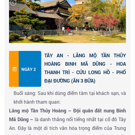
đêm tại
Tây An.
Chuyến bay đi dự kiến
HCM –
TÂY AN: 20h
05
Đến lúc
01h30
TÂY AN - LĂNG MỘ TẦN THỦY
HOÀNG BINH MÃ DŨNG - HOA
NGÀY 2
THANH TRÌ - CỬU LONG HỒ - PHỐ
ĐẠI ĐƯỜNG (ĂN 3 BỮA)
Buổi sáng: Sau khi dùng điểm tâm tại khách sạn, và
khởi hành tham quan:
Lăng mộ Tần Thủy Hoàng – Đội quân đất nung Binh
Mã Dũng –
là danh thắng nổi tiếng nhất tại cố đô Tây
An. Đây là một di tích văn hóa trọng điểm của Trung