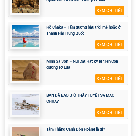
XEM CHI TIẾT
Hồ Chaka – Tấm gương bầu trời mê hoặc ở
Thanh Hải Trung Quốc
XEM CHI TIẾT
Minh Sa Sơn – Núi Cát Hát kỳ bí trên Con
đường Tơ Lụa
XEM CHI TIẾT
BẠN ĐÃ BAO GIỜ THẤY TUYẾT SA MẠC
CHƯA?
XEM CHI TIẾT
Tám Thắng Cảnh Đôn Hoàng là gì?