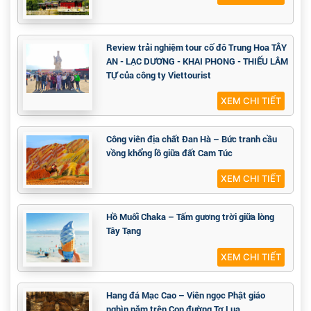
Review trải nghiệm tour cố đô Trung Hoa TÂY
AN - LẠC DƯƠNG - KHAI PHONG - THIẾU LÂM
TỰ của công ty Viettourist
XEM CHI TIẾT
Công viên địa chất Đan Hà – Bức tranh cầu
vồng khổng lồ giữa đất Cam Túc
XEM CHI TIẾT
Hồ Muối Chaka – Tấm gương trời giữa lòng
Tây Tạng
XEM CHI TIẾT
Hang đá Mạc Cao – Viên ngọc Phật giáo
nghìn năm trên Con đường Tơ Lụa