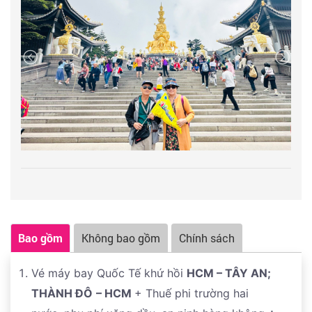
khoảng 500.000đ/khách tùy theo giá tại điểm tham
quan). Tại Kim Đỉnh, Quý khách có thể ngắm cảnh
cao Nguyên Thanh Tạng bao la và cảnh múi non
hùng vĩ, trùng điệp. Chụp ảnh bên tượng bồ tát Văn
Thù 4 mặt nổi tiếng và viếng tam tự: Chùa Vàng,
Chùa Bạc, Chùa Đồng rất uy nghiêm và linh thiêng.
Sau bữa trưa, Quý khách lên xe khởi hành
về
Thành Đô
tham quan, mua sắm
Phố đi bộ Xuân
Hy
– là một con phố đông đúc và sầm uất nhất nhì
Thành Đô, phố đi bộ Xuân Hy không chỉ nổi tiếng là
khu thương mại nhộn nhịp nơi mọi người có thể thả
ga vào các hoạt động mua sắm shopping hay ăn
Bao gồm
Không bao gồm
Chính sách
uống, thưởng thức ẩm thực, vui chơi giải trí,… Mà
nơi đây còn ẩn chứa những công trình mang đậm
Vé máy bay Quốc Tế khứ hồi
HCM –
TÂY AN;
dấu ấn của Thành Đô – Tứ Xuyên. Chẳng hạn như
THÀNH ĐÔ
– HCM
+ Thuế phi trường hai
công trình gấu trúc trèo tường, điểm check-in thú vị