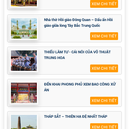
XEM CHI TIẾT
Nhà thờ Hồi giáo Đông Quan – Dấu ấn Hồi
giáo giữa lòng Tây Bắc Trung Quốc
XEM CHI TIẾT
THIẾU LÂM TỰ - CÁI NÔI CỦA VÕ THUẬT
TRUNG HOA
XEM CHI TIẾT
ĐẾN KHAI PHONG PHỦ XEM BAO CÔNG XỬ
ÁN
XEM CHI TIẾT
THÁP SẮT – THIÊN HẠ ĐỆ NHẤT THÁP
XEM CHI TIẾT