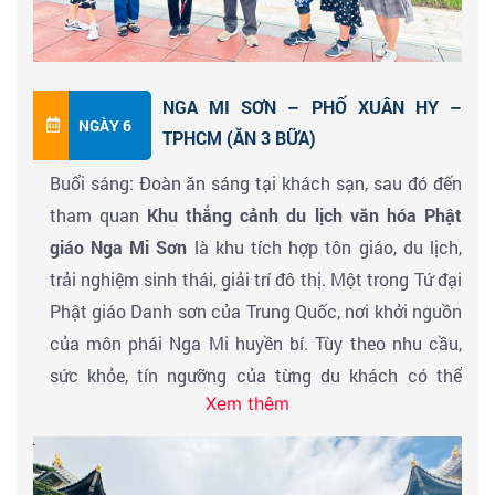
trong Tứ đại Phật giáo của Trung Quốc, nơi khởi nguồn
mại vui chơi giải trí và thành phố nhân văn. Được xây
của môn phái Nga Mi huyền bí. Quý khách thăm ngôi
dựng với lối kiến trúc truyền thống “ Diaojialou” phong
chùa lớn nhất của núi Nga Mi là Báo Quốc Tự, ngôi
cách làm chủ thể, với thế núi, xây dựng dọc theo con
NGA MI SƠN – PHỐ XUÂN HY –
chùa nguy nga hùng vĩ, ngôi chùa này đứng đầu trong
sông.
NGÀY 6
TPHCM (ĂN 3 BỮA)
tám chùa lớn của núi Nga My, nên tất cả những hoạt
Khu danh lam thắng cảnh
phố cổ Đàn Tử Thạch
đã
Buổi sáng: Đoàn ăn sáng tại khách sạn, sau đó đến
động lớn của phật giáo đều tổ chức ở Báo Quốc Tự.
mời bậc thầy thiết kế kiến trúc nổi tiếng người Pháp
tham quan
Khu thắng cảnh du lịch văn hóa Phật
Đến Nga Mi Sơn – đoàn về khách sạn nhận phòng –
Paul Andreu thực hiện thiết kế quy hoạch tổng thể.
giáo Nga Mi Sơn
là khu tích hợp tôn giáo, du lịch,
Ăn tối & nghỉ đêm tại Nga Mi Sơn.
Khu danh lam thắng cảnh gồm năm điểm tham quan
trải nghiệm sinh thái, giải trí đô thị. Một trong Tứ đại
cốt lõi: Phố cổ, Quảng trường, Bảo tàng tượng sáp
Phật giáo Danh sơn của Trung Quốc, nơi khởi nguồn
Madame Tussauds Trùng Khánh. Nơi đây kết hợp
của môn phái Nga Mi huyền bí. Tùy theo nhu cầu,
tham quan, giải trí và mua sắm, xứng đáng là "điểm
sức khỏe, tín ngưỡng của từng du khách có thể
chuẩn mới cho điểm đến du lịch văn hóa đô thị của
Xem thêm
chinh phục Nga Mi Sơn,
Chinh phục Kim Đỉnh
- đỉnh
Trùng Khánh".
cao nhất núi Nga Mi độ cao trên 3000m (Không
tự phí thưởng thức lẩu Uyên Ương Trùng Khánh. Nhận
gồm vé VIP TOUR cáp treo lên đỉnh Nga Mi Sơn
phòng khách sạn
Trùng Khánh
nghỉ ngơi.