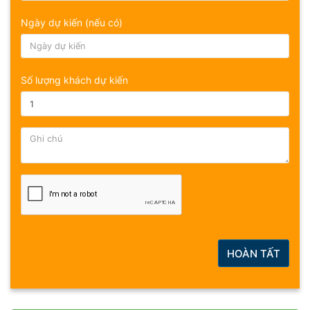
Ngày dự kiến (nếu có)
Số lượng khách dự kiến
HOÀN TẤT