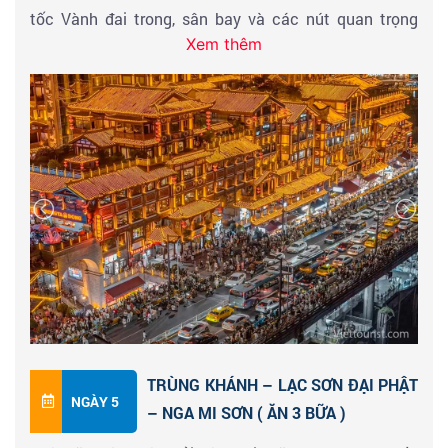
tốc Vành đai trong, sân bay và các nút quan trọng
qua các tiết mục kết hợp với các loại nhạc cụ dân tộc
Xem thêm
trên đường cao tốc chuyên dụng. Sau đó tham quan
đặc sắc, những điệu múa được cho là của Dương Quý
Ban công thành phố ánh sáng Đồng Nguyên được
Phi truyền lại đến ngày nay, Quý khách sẽ hiểu rõ hơn
mệnh danh là “ban công đẹp nhất thành phố”.Tầng
về lịch sử của vùng đất cố đô xưa kia.
quan sát dường như lơ lửng tầng trên không của
thành phố. Đứng từ ban công, bạn có thể nhìn thấy
thành phố Trùng Khánh dưới chân mình. Có thể nhìn
thấy từ xa cầu sông Trường Giang và cảnh đẹp của
bán đảo Du Trung. Tại đây Quý khách có thể thưởng
thức phong cảnh mang tính biểu tượng nhất đầy mê
hoặc của Thành phố Trùng Khánh.
Ga tàu Lý Tử Bá
cho du khách tận mắt chứng kiến
khoảng khắc con tàu đâm xuyên qua giữa tòa nhà
TRÙNG KHÁNH – LẠC SƠN ĐẠI PHẬT
chung cư vô cùng độc đáo.
NGÀY 5
– NGA MI SƠN ( ĂN 3 BỮA )
Đại Lễ Đường Nhân Dân
còn được gọi là Thính phòng