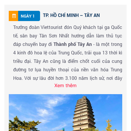
TP. HỒ CHÍ MINH – TÂY AN
NGÀY 1
Trưởng đoàn Viettourist đón Quý khách tại ga Quốc
tế, sân bay Tân Sơn Nhất hướng dẫn làm thủ tục
đáp chuyến bay đi
Thành phố Tây An
- là một trong
4 kinh đô hoa lệ của Trung Quốc, trải qua 13 thời kì
triều đại. Tây An cũng là điểm chốt cuối của cung
đường tơ lụa huyền thoại của nền văn hóa Trung
Hoa. Với sự lâu đời hơn 3.100 năm lịch sử, nơi đây
Xem thêm
vẫn giữ nguyên vẹn giá trị tiềm tàng, xứng đáng là
một trong những thành phố lớn và phát triển của
khu vực miền Trung đến Đông Bắc, nằm trong top
10 thành phố lớn của Trung Quốc. Đoàn làm thủ tục
nhập cảnh Trung Quốc. Xe và Hướng dẫn viên địa
phương đón đoàn về nhận phòng khách sạn và nghỉ