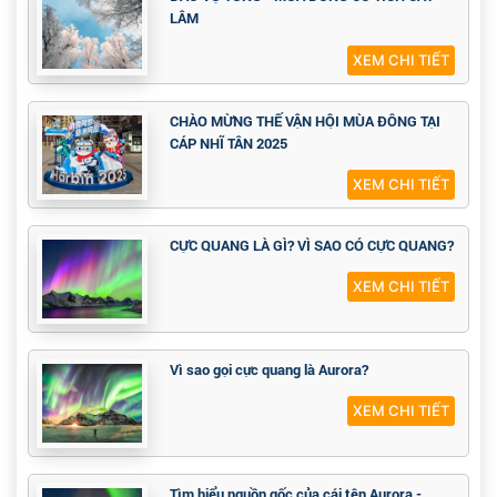
XEM CHI TIẾT
TRƯỜNG BẠCH SƠN - VƯƠNG QUỐC BĂNG
TUYẾT HÙNG VĨ
XEM CHI TIẾT
ĐẢO VỤ TÙNG - MÙA ĐÔNG CỔ TÍCH CÁT
LÂM
XEM CHI TIẾT
CHÀO MỪNG THẾ VẬN HỘI MÙA ĐÔNG TẠI
CÁP NHĨ TÂN 2025
XEM CHI TIẾT
CỰC QUANG LÀ GÌ? VÌ SAO CÓ CỰC QUANG?
XEM CHI TIẾT