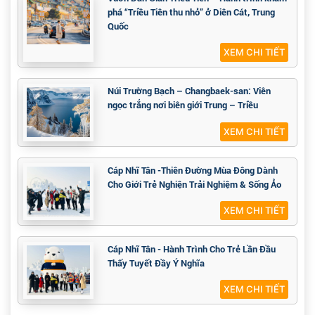
XEM CHI TIẾT
THÔN BẮC CỰC - ĐIỂM ĐẾN LÝ TƯỞNG ĐỂ
NGẮM CỰC QUANG
XEM CHI TIẾT
Vườn Dân Gian Triều Tiên – Hành trình khám
phá “Triều Tiên thu nhỏ” ở Diên Cát, Trung
Quốc
XEM CHI TIẾT
Núi Trường Bạch – Changbaek-san: Viên
ngọc trắng nơi biên giới Trung – Triều
XEM CHI TIẾT
Cáp Nhĩ Tân -Thiên Đường Mùa Đông Dành
Cho Giới Trẻ Nghiện Trải Nghiệm & Sống Ảo