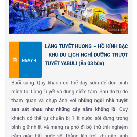
Winter, Heilong Town And The Snowstorm, đồng thời
cũng là nơi diễn ra chương trình thực tế nổi tiếng “Bố
ơi mình đi đâu thế” ở Trung Quốc. Với mùa đông kéo
dài, lượng tuyết phủ suốt 7 tháng từ tháng 10 đến
LÀNG TUYẾT HƯƠNG – HỒ KÍNH BẠC
tháng 5 năm sau, độ dày đạt từ 2-3m, toàn bộ ngôi
- KHU DU LỊCH NGHỈ DƯỠNG TRƯỢT
NGÀY 4
làng được nhuộm bởi màu tuyết trắng, những hạt
TUYẾT YABULI (Ăn 03 bữa)
tuyết mịn màng phủ đầy trên mái nhà như trong
Buổi sáng: Quý khách có thể dậy sớm để đón bình
truyện cổ tích. Khi màn đêm buông xuống, dưới ánh
minh tại Làng Tuyết và dùng điểm tâm. Sau đó tự do
đèn vàng làng tuyết càng trở nên lung linh huyền ảo.
tham quan và chụp ảnh với
những ngôi nhà tuyết
san sát nhau như những cây nấm khổng lồ
. Quý
Buổi trưa: Quý khách dùng bữa trưa tại nhà hàng địa
khách có thể tự chuẩn bị 1 ít nước sôi đựng trong
phương và nhận phòng trong ngôi nhà truyền thống
bình giữ nhiệt và mang ra phố đi bộ thử trải nghiệm
của người dân ở Làng tuyết Hương. Đoàn tham quan
cảm giác hất nước sôi thẳng lên trời, khi gặp lạnh
tự do bên trong làng tuyết với các hoạt động ngoài
Xem thêm
những hạt nước nóng bỏng đóng băng trong tích tắc,
trời như: