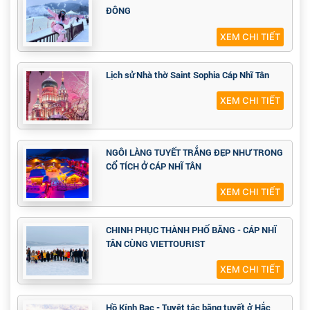
XEM CHI TIẾT
Diên Cát - Tiểu Triều Tiên xứ Trung
XEM CHI TIẾT
YABULI - THIÊN ĐƯỜNG NGHỈ DƯỠNG MÙA
ĐÔNG
XEM CHI TIẾT
Lịch sử Nhà thờ Saint Sophia Cáp Nhĩ Tân
XEM CHI TIẾT
NGÔI LÀNG TUYẾT TRẮNG ĐẸP NHƯ TRONG
CỔ TÍCH Ở CÁP NHĨ TÂN