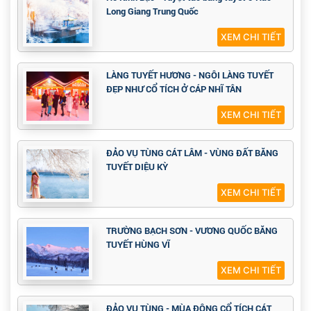
XEM CHI TIẾT
CHINH PHỤC THÀNH PHỐ BĂNG - CÁP NHĨ
TÂN CÙNG VIETTOURIST
XEM CHI TIẾT
Hồ Kính Bạc - Tuyệt tác băng tuyết ở Hắc
Long Giang Trung Quốc
XEM CHI TIẾT
LÀNG TUYẾT HƯƠNG - NGÔI LÀNG TUYẾT
ĐẸP NHƯ CỔ TÍCH Ở CÁP NHĨ TÂN
XEM CHI TIẾT
ĐẢO VỤ TÙNG CÁT LÂM - VÙNG ĐẤT BĂNG
TUYẾT DIỆU KỲ