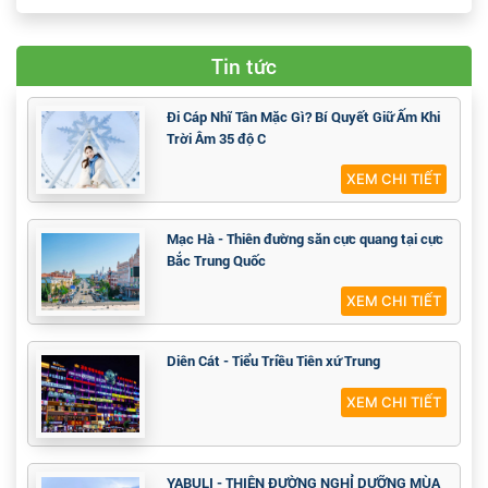
Tuần Lộc - Hồ Kính Bạc - Câu Cá Sông Băng - Lễ Hội Băng
Đăng - Núi Trường Bạch - Làng Diên Cát -Biên Giới Bắc
Triều Tiên - Cát Lâm
39,888,000 đ
49,888,000 đ
9 ngày 8 đêm
MÁY BAY
Tin tức
Đi Cáp Nhĩ Tân Mặc Gì? Bí Quyết Giữ Ấm Khi
Trời Âm 35 độ C
XEM CHI TIẾT
Mạc Hà - Thiên đường săn cực quang tại cực
Bắc Trung Quốc