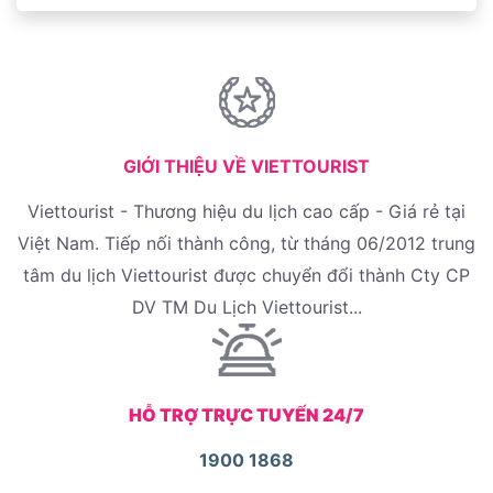
XEM CHI TIẾT
Món quà lưu niệm ở Cáp Nhĩ Tân - những chiếc
nam châm tủ lạnh xinh xắn
XEM CHI TIẾT
GIỚI THIỆU VỀ VIETTOURIST
Viettourist - Thương hiệu du lịch cao cấp - Giá rẻ tại
Việt Nam. Tiếp nối thành công, từ tháng 06/2012 trung
tâm du lịch Viettourist được chuyển đổi thành Cty CP