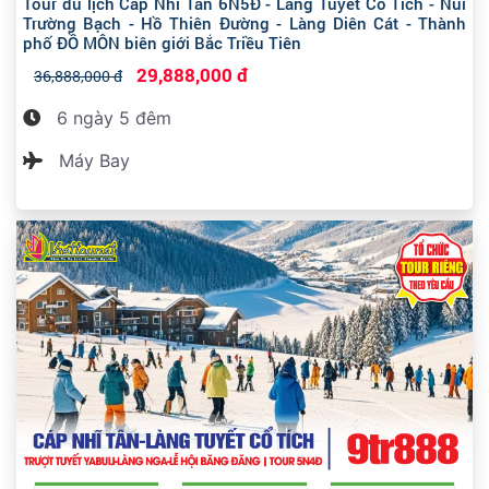
6 ngày 5 đêm
Máy Bay
Tour du lịch Cáp Nhĩ Tân 6N5Đ - Làng Tuyết Cổ Tích - Núi
Trường Bạch - Hồ Thiên Đường - Làng Diên Cát - Thành
phố ĐỒ MÔN biên giới Bắc Triều Tiên
29,888,000 đ
36,888,000 đ
6 ngày 5 đêm
Máy Bay