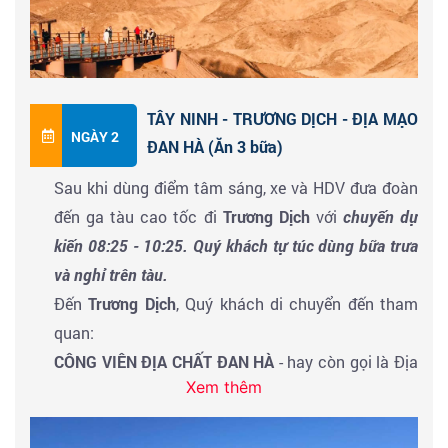
xong, xe đưa đoàn đi ăn tối tại nhà hàng địa
phương.
Đoàn nhận phòng nghỉ ngơi tại khách sạn
TÂY NINH - TRƯƠNG DỊCH - ĐỊA MẠO
NGÀY 2
ĐAN HÀ (Ăn 3 bữa)
Sau khi dùng điểm tâm sáng, xe và HDV đưa đoàn
đến ga tàu cao tốc đi
Trương Dịch
với
chuyến dự
kiến
08:25 - 1
0:25. Quý khách tự túc dùng bữa trưa
và nghỉ trên tàu.
Đến
Trương Dịch
, Quý khách di chuyển đến tham
quan:
CÔNG VIÊN ĐỊA CHẤT ĐAN HÀ
- hay còn gọi là Địa
Xem thêm
Mạo Đan Hà thuộc thành phố Trương Dịch là khu
vực cực kì rộng lớn, trải dài từ miền Đông Nam đến