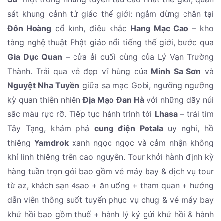
sát khung cảnh tứ giác thế giới: ngắm dừng chân tại
Đôn Hoàng
cổ kính, điêu khắc
Hang Mạc Cao
– kho
tàng nghệ thuật Phật giáo nổi tiếng thế giới, bước qua
Gia Dục Quan
– cửa ải cuối cùng của Lý Vạn Trường
Thành. Trải qua vẻ đẹp vĩ hùng của
Minh Sa Sơn
và
Nguyệt Nha Tuyền
giữa sa mạc Gobi, ngưỡng ngưỡng
kỳ quan thiên nhiên
Địa Mạo Đan Hà
với những dãy núi
sắc màu rực rỡ. Tiếp tục hành trình tới
Lhasa
– trái tim
Tây Tạng, khám phá
cung điện Potala
uy nghi, hồ
thiêng
Yamdrok
xanh ngọc ngọc và cảm nhận không
khí linh thiêng trên cao nguyên. Tour khởi hành định kỳ
hàng tuần trọn gói bao gồm vé máy bay & dịch vụ tour
từ az, khách sạn 4sao + ăn uống + tham quan + hướng
dẫn viên thông suốt tuyến phục vụ chug & vé máy bay
khứ hồi bao gồm thuế + hành lý ký gửi khứ hồi & hành