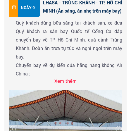
LHASA - TRÙNG KHÁNH - TP. HỒ CHÍ
sừng sững với tuyết phủ giữa nền trời trong xanh.
NGÀY 9
MINH (Ăn sáng, ăn nhẹ trên máy bay)
Bên ven hồ là hình ảnh những đống đá nhỏ được
Quý khách dùng bữa sáng tại khách sạn, xe đưa
xếp chồng lên nhau của những người mộ đạo hành
Quý khách ra sân bay Quốc tế Cống Ca đáp
hương qua đây.
chuyến bay về TP. Hồ Chí Minh, quá cảnh Trùng
Đoàn ăn trưa tại nhà hàng. Sau đó, đoàn lên xe về
Khánh. Đoàn ăn trưa tự túc và nghỉ ngơi trên máy
lại
Lhasa
. Trên đường về, đoàn đến tham quan
núi
bay.
DƯỢC VƯƠNG
– cách Potala không xa. Nơi đây có
Chuyến bay về dự kiến của hãng hàng không Air
thể chụp được góc nghiêng cung Potala được in
China :
trên tờ tiền 50 tệ của Trung Quốc. Thoả sức sáng
Xem thêm
Lhasa
-
Trùng Khánh: 1
0h20 - 1
2h50 |
Trùng Khánh
tạo chụp hình với cung điện Potala theo phong
- Hồ Chí Minh: 20
h25
-
23h15
cách riêng của mình.
Đoàn về đến sân bay Tân Sơn Nhất, Quý khách làm
Đoàn ăn tối & nhận phòng khách sạn nghỉ ngơi.
thủ tục nhập cảnh vào Việt Nam. Chào tạm biệt và
hẹn gặp lại Quý khách ở chương trình sau.