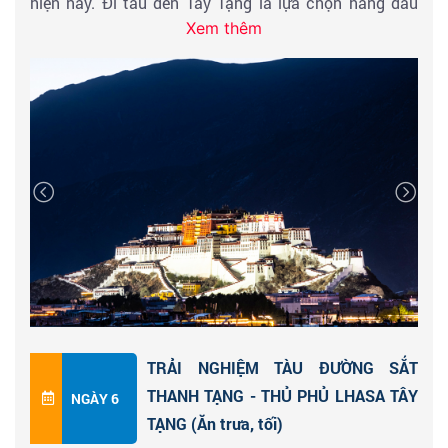
hiện nay. Đi tàu đến Tây Tạng là lựa chọn hàng đầu
Xem thêm
của nhiều khách du lịch nước ngoài đến Tây Tạng.
Đoàn ăn trưa tự túc trên tàu & nghỉ ngơi ngắm cảnh &
trải nghiệm chuyến tàu với những kỷ lục thế giới phi
thường:
Đường sắt cao nhất - 5072m,
Ga đường sắt cao nhất - 5072m,
Đường sắt cao nguyên dài nhất -1976km,
Cầu đường sắt dài nhất - 11,7km,
Đường hầm cao nguyên dài nhất trong băng vĩnh cửu
- 1686m
Quý khách tận hưởng cảnh quan cao nguyên ngoạn
mục dọc theo tuyến đường sắt - hồ muối khổng lồ
TRẢI NGHIỆM TÀU ĐƯỜNG SẮT
Qinghai và Qarhan, Khu vực đồi núi Hoh Xil rộng lớn và
THANH TẠNG - THỦ PHỦ LHASA TÂY
NGÀY 6
bí ẩn, Cao nguyên Elf của Qinghai Tây Tạng - Linh
TẠNG (Ăn trưa, tối)
dương Tây Tạng, Núi thống trị Tanggula, Blue Diamond