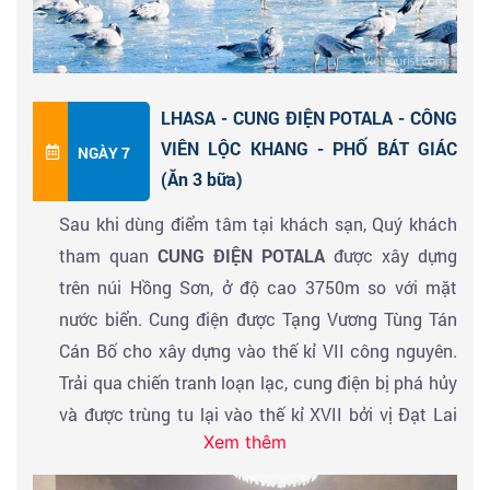
Thích Ca Mâu Ni được xem là một báu vật thiêng
liêng của người Tây Tạng.
Đoàn ăn tối tại nhà hàng. HDV đưa Quý khách đến
tham quan & chụp hình
Cung điện Potala
về đêm.
LHASA - CUNG ĐIỆN POTALA - CÔNG
Sau đó về khách sạn nghỉ ngơi.
VIÊN LỘC KHANG - PHỐ BÁT GIÁC
NGÀY 7
(Ăn 3 bữa)
Sau khi dùng điểm tâm tại khách sạn, Quý khách
tham quan
CUNG ĐIỆN POTALA
được xây dựng
trên núi Hồng Sơn, ở độ cao 3750m so với mặt
nước biển. Cung điện được Tạng Vương Tùng Tán
Cán Bố cho xây dựng vào thế kỉ VII công nguyên.
Trải qua chiến tranh loạn lạc, cung điện bị phá hủy
và được trùng tu lại vào thế kỉ XVII bởi vị Đạt Lai
Xem thêm
Lạt Ma đời thứ V. Đến đây Quý khách được tham
quan BẠCH CUNG VÀ HỒNG CUNG – nơi lưu giữ