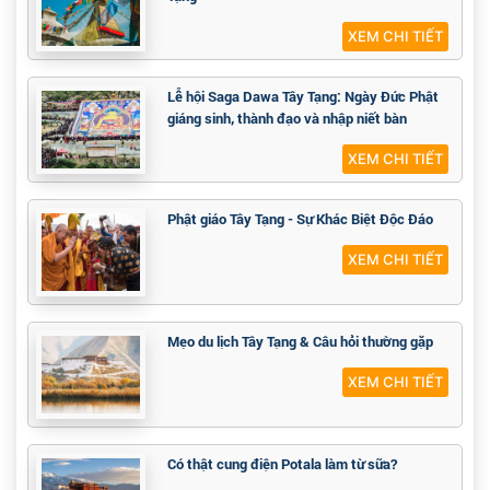
XEM CHI TIẾT
Lễ hội Saga Dawa Tây Tạng: Ngày Đức Phật
giáng sinh, thành đạo và nhập niết bàn
XEM CHI TIẾT
Phật giáo Tây Tạng - Sự Khác Biệt Độc Đáo
XEM CHI TIẾT
Mẹo du lịch Tây Tạng & Câu hỏi thường gặp
XEM CHI TIẾT
Có thật cung điện Potala làm từ sữa?