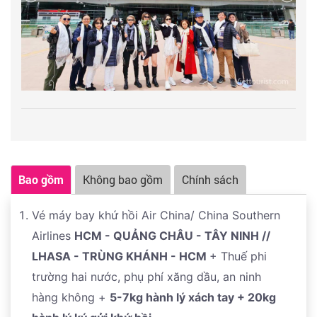
*Lưu ý
: Tùy vào tình hình chuyến bay của hãng hàng
không sẽ bố trí, hành trình bay về có thể quá cảnh
tại
Trùng Khánh, Quảng Châu, Thành Đô hoặc Bắc
Kinh...
Thứ tự các điểm tham quan có thể thay đổi theo
tình hình thực tế do các yếu tố khách quan, nhưng
vẫn đảm bảo đầy đủ các điểm tham quan theo
chương trình và các quyền lợi Qúy khách
Bao gồm
Không bao gồm
Chính sách
Vé máy bay khứ hồi Air China/ China Southern
Airlines
HCM
- QUẢNG CHÂU - TÂY NINH //
LHASA - TRÙNG KHÁNH - HCM
+ Thuế phi
trường hai nước, phụ phí xăng dầu, an ninh
hàng không +
5-7kg
hành lý xách tay + 20kg