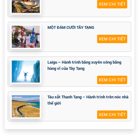
XEM CHI TIẾT
MỘT ĐÁM CƯỚI TÂY TẠNG
XEM CHI TIẾT
Laigu – Hành trình băng xuyên sông băng
hùng vĩ của Tây Tạng
XEM CHI TIẾT
Tàu sắt Thanh Tạng – Hành trình trên nóc nhà
thế giới
XEM CHI TIẾT