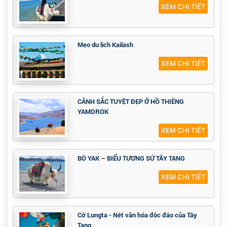
XEM CHI TIẾT
Mẹo du lịch Kailash
XEM CHI TIẾT
CẢNH SẮC TUYỆT ĐẸP Ở HỒ THIÊNG
YAMDROK
XEM CHI TIẾT
BÒ YAK – BIỂU TƯỢNG SỨ TÂY TẠNG
XEM CHI TIẾT
Cờ Lungta - Nét văn hóa độc đáo của Tây
Tạng