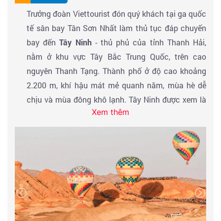
Trưởng đoàn Viettourist đón quý khách tại ga quốc
tế sân bay Tân Sơn Nhất làm thủ tục đáp chuyến
bay đến
Tây Ninh
- thủ phủ của tỉnh Thanh Hải,
nằm ở khu vực Tây Bắc Trung Quốc, trên cao
nguyên Thanh Tạng. Thành phố ở độ cao khoảng
2.200 m, khí hậu mát mẻ quanh năm, mùa hè dễ
chịu và mùa đông khô lạnh. Tây Ninh được xem là
Xem thêm
“cửa ngõ của cao nguyên Tây Tạng”, giữ vai trò
quan trọng về giao thương và văn hóa giữa người
Hán, Tạng, Hồi, Mông…
(Quá cảnh ở Quảng Châu)
Chuyến bay đi dự kiến của
hãng hàng không China
Southern Airlines
:
Hồ Chí Minh
- Quảng Châu
: 0
8h0
0
-
11
h4
0 |
Quảng
Châu - Tây Ninh:
1
6h
3
0
-
1
9h40
Bay đến Tây Ninh, sau khi làm thủ tục nhập cảnh