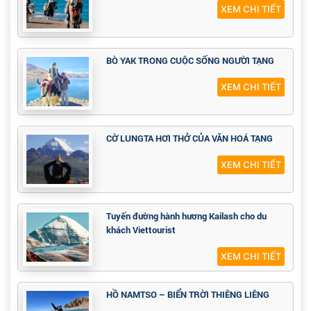
XEM CHI TIẾT
BÒ YAK TRONG CUỘC SỐNG NGƯỜI TẠNG
XEM CHI TIẾT
CỜ LUNGTA HƠI THỞ CỦA VĂN HOÁ TẠNG
XEM CHI TIẾT
Tuyến đường hành hương Kailash cho du
khách Viettourist
XEM CHI TIẾT
HỒ NAMTSO – BIỂN TRỜI THIÊNG LIÊNG