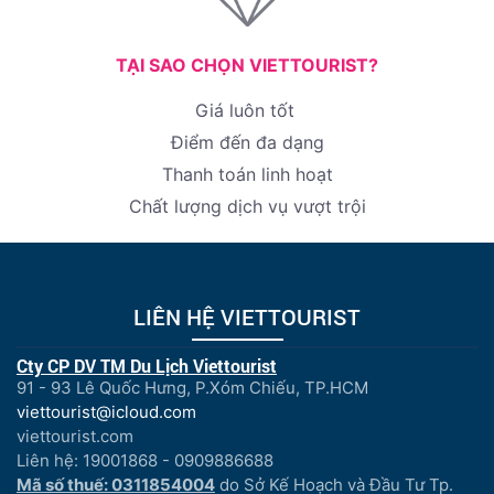
TẠI SAO CHỌN VIETTOURIST?
Giá luôn tốt
Điểm đến đa dạng
Thanh toán linh hoạt
Chất lượng dịch vụ vượt trội
LIÊN HỆ VIETTOURIST
Cty CP DV TM Du Lịch Viettourist
91 - 93 Lê Quốc Hưng, P.Xóm Chiếu, TP.HCM
viettourist@icloud.com
viettourist.com
Liên hệ: 19001868 - 0909886688
Mã số thuế: 0311854004
do Sở Kế Hoạch và Đầu Tư Tp.