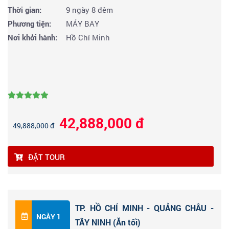
Thời gian:
9 ngày 8 đêm
Phương tiện:
MÁY BAY
Nơi khởi hành:
Hồ Chí Minh
42,888,000 đ
49,888,000 đ
ĐẶT TOUR
TP. HỒ CHÍ MINH - QUẢNG CHÂU -
NGÀY 1
TÂY NINH (Ăn tối)