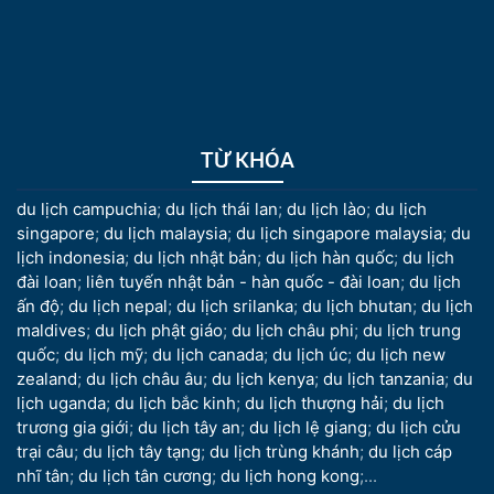
TỪ KHÓA
du lịch campuchia
;
du lịch thái lan
;
du lịch lào
;
du lịch
singapore
;
du lịch malaysia
;
du lịch singapore malaysia
;
du
lịch indonesia
;
du lịch nhật bản
;
du lịch hàn quốc
;
du lịch
đài loan
;
liên tuyến nhật bản - hàn quốc - đài loan
;
du lịch
ấn độ
;
du lịch nepal
;
du lịch srilanka
;
du lịch bhutan
;
du lịch
maldives
;
du lịch phật giáo
;
du lịch châu phi
;
du lịch trung
quốc
;
du lịch mỹ
;
du lịch canada
;
du lịch úc
;
du lịch new
zealand
;
du lịch châu âu
;
du lịch kenya
;
du lịch tanzania
;
du
lịch uganda
;
du lịch bắc kinh
;
du lịch thượng hải
;
du lịch
trương gia giới
;
du lịch tây an
;
du lịch lệ giang
;
du lịch cửu
trại câu
;
du lịch tây tạng
;
du lịch trùng khánh
;
du lịch cáp
nhĩ tân
;
du lịch tân cương
;
du lịch hong kong
;...