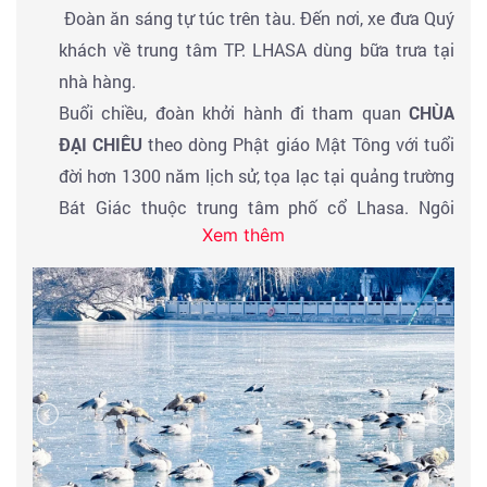
Đoàn ăn sáng tự túc trên tàu. Đến nơi, xe đưa Quý
- Hồ Tsonag…
khách về trung tâm TP. LHASA dùng bữa trưa tại
Quý khách tự túc ăn trưa và tối và nghỉ ngơi ngắm
nhà hàng.
cảnh trên tàu.
Buổi chiều, đoàn khởi hành đi tham quan
CHÙA
ĐẠI CHIÊU
theo dòng Phật giáo Mật Tông với tuổi
đời hơn 1300 năm lịch sử, tọa lạc tại quảng trường
Bát Giác thuộc trung tâm phố cổ Lhasa. Ngôi
Xem thêm
chùa được xây dựng vào năm 647 bởi Tạng Vương
Tùng Tán Cán Bố để thờ tượng Phật Bất Động Như
Lai và tượng Đức Phật Thích Ca Mâu Ni Thập Nhị
Tuế Đẳng do Công chúa Brikuti (Nepal) và Công
chúa Văn Thành (nhà Đường) mang vào Tây Tạng.
Trong tâm thức của vô số người Tạng mộ đạo,
CHÙA ĐẠI CHIÊU là ngôi chùa linh thiêng và quan
trọng nhất ở Lhasa; đồng thời bức tượng Phật