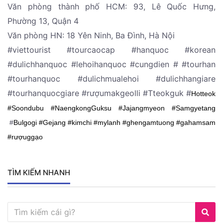
Văn phòng thành phố HCM: 93, Lê Quốc Hưng,
Phường 13, Quận 4
Văn phòng HN: 18 Yên Ninh, Ba Đình, Hà Nội
#viettourist #tourcaocap #hanquoc #korean
#dulichhanquoc #lehoihanquoc #cungdien # #tourhan
#tourhanquoc #dulichmualehoi #dulichhangiare
#tourhanquocgiare #rượumakgeolli #Tteokguk #
Hotteok
#Soondubu #NaengkongGuksu #Jajangmyeon #
Samgyetang
#
Bulgogi #Gejang #kimchi #mylanh #ghengamtuong #gahamsam
#rượuggạo
TÌM KIẾM NHANH