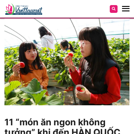
11 “món ăn ngon không
tưởng” khi đến HÀN QUỐC