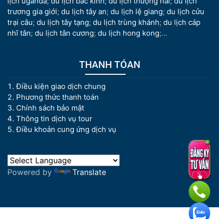
lịch uganda
;
du lịch bắc kinh
;
du lịch thượng hải
;
du lịch
trương gia giới
;
du lịch tây an
;
du lịch lệ giang
;
du lịch cửu
trại câu
;
du lịch tây tạng
;
du lịch trùng khánh
;
du lịch cáp
nhĩ tân
;
du lịch tân cương
;
du lịch hong kong
;...
THANH TÓAN
Điều kiện giao dịch chung
Phương thức thanh toán
Chính sách bảo mật
Thông tin dịch vụ tour
Điều khoản cung ứng dịch vụ
Powered by
Translate