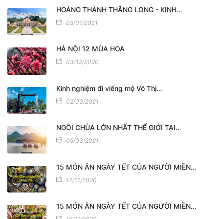
HOÀNG THÀNH THĂNG LONG - KINH…
05/01/2021
HÀ NỘI 12 MÙA HOA
03/12/2020
Kinh nghiệm đi viếng mộ Võ Thị…
02/03/2021
NGÔI CHÙA LỚN NHẤT THẾ GIỚI TẠI…
09/03/2021
15 MÓN ĂN NGÀY TẾT CỦA NGƯỜI MIỀN…
17/11/2020
15 MÓN ĂN NGÀY TẾT CỦA NGƯỜI MIỀN…