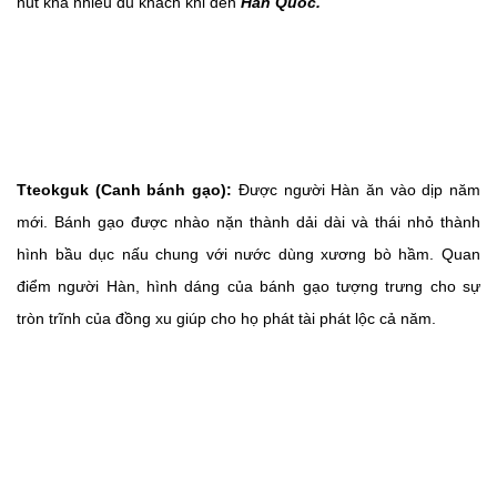
hút khá nhiều du khách khi đến
Hàn Quốc.
Tteokguk (Canh bánh gạo):
Được người Hàn ăn vào dịp năm
mới. Bánh gạo được nhào nặn thành dải dài và thái nhỏ thành
hình bầu dục nấu chung với nước dùng xương bò hầm. Quan
điểm người Hàn, hình dáng của bánh gạo tượng trưng cho sự
tròn trĩnh của đồng xu giúp cho họ phát tài phát lộc cả năm.