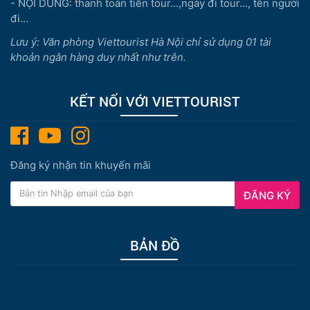
- NỘI DUNG: thanh toán tiền tour...,ngày đi tour..., tên người
đi...
Lưu ý: Văn phòng Viettourist Hà Nội chỉ sử dụng 01 tài
khoản ngân hàng duy nhất như trên.
KẾT NỐI VỚI VIETTOURIST
Đăng ký nhận tin khuyến mãi
ĐĂNG KÝ
BẢN ĐỒ