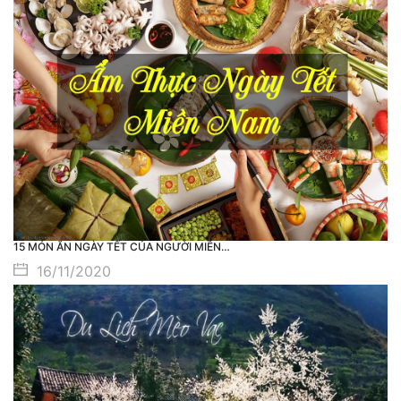
15 MÓN ĂN NGÀY TẾT CỦA NGƯỜI MIỀN…
16/11/2020