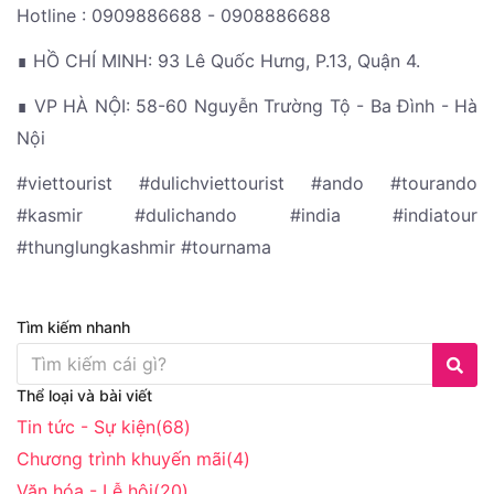
Hotline : 0909886688 - 0908886688
∎ HỒ CHÍ MINH: 93 Lê Quốc Hưng, P.13, Quận 4.
∎ VP HÀ NỘI: 58-60 Nguyễn Trường Tộ - Ba Đình - Hà
Nội
#viettourist #dulichviettourist #ando #tourando
#kasmir #dulichando #india #indiatour
#thunglungkashmir #tournama
Tìm kiếm nhanh
Thể loại và bài viết
Tin tức - Sự kiện
(68)
Chương trình khuyến mãi
(4)
Văn hóa - Lễ hội
(20)