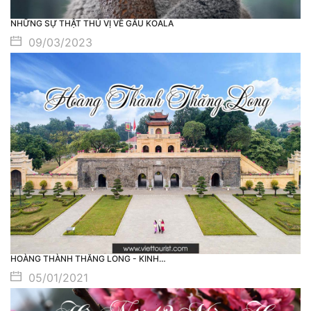
NHỮNG SỰ THẬT THÚ VỊ VỀ GẤU KOALA
09/03/2023
HOÀNG THÀNH THĂNG LONG - KINH…
05/01/2021