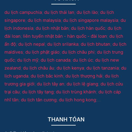
du lịch campuchia
;
du lịch thái lan
;
du lịch lào
;
du lịch
singapore
;
du lịch malaysia
;
du lịch singapore malaysia
;
du
lịch indonesia
;
du lịch nhật bản
;
du lịch hàn quốc
;
du lịch
đài loan
;
liên tuyến nhật bản - hàn quốc - đài loan
;
du lịch
ấn độ
;
du lịch nepal
;
du lịch srilanka
;
du lịch bhutan
;
du lịch
maldives
;
du lịch phật giáo
;
du lịch châu phi
;
du lịch trung
quốc
;
du lịch mỹ
;
du lịch canada
;
du lịch úc
;
du lịch new
zealand
;
du lịch châu âu
;
du lịch kenya
;
du lịch tanzania
;
du
lịch uganda
;
du lịch bắc kinh
;
du lịch thượng hải
;
du lịch
trương gia giới
;
du lịch tây an
;
du lịch lệ giang
;
du lịch cửu
trại câu
;
du lịch tây tạng
;
du lịch trùng khánh
;
du lịch cáp
nhĩ tân
;
du lịch tân cương
;
du lịch hong kong
;...
THANH TÓAN