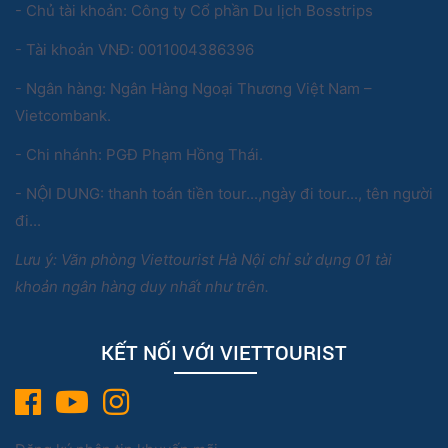
- Chủ tài khoản: Công ty Cổ phần Du lịch Bosstrips
- Tài khoản VNĐ: 0011004386396
- Ngân hàng: Ngân Hàng Ngoại Thương Việt Nam –
Vietcombank.
- Chi nhánh: PGĐ Phạm Hồng Thái.
- NỘI DUNG: thanh toán tiền tour...,ngày đi tour..., tên người
đi...
Lưu ý: Văn phòng Viettourist Hà Nội chỉ sử dụng 01 tài
khoản ngân hàng duy nhất như trên.
KẾT NỐI VỚI VIETTOURIST