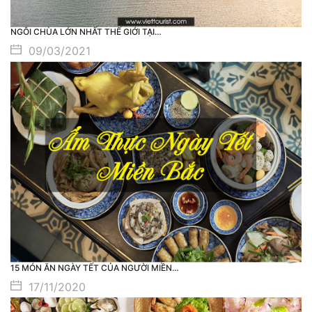
NGÔI CHÙA LỚN NHẤT THẾ GIỚI TẠI…
09/03/2021
15 MÓN ĂN NGÀY TẾT CỦA NGƯỜI MIỀN…
17/11/2020