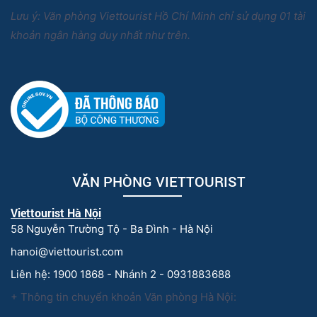
Lưu ý: Văn phòng Viettourist Hồ Chí Minh chỉ sử dụng 01 tài
khoản ngân hàng duy nhất như trên.
VĂN PHÒNG VIETTOURIST
Viettourist Hà Nội
58 Nguyễn Trường Tộ - Ba Đình - Hà Nội
hanoi@viettourist.com
Liên hệ: 1900 1868 - Nhánh 2 - 0931883688
+ Thông tin chuyển khoản Văn phòng Hà Nội: