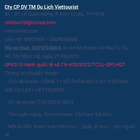
Cty CP DV TM Du Lịch Viettourist
91 - 93 Lê Quốc Hưng, P.Xóm Chiếu, TP.HCM
viettourist@icloud.com
viettourist.com
Liên hệ: 19001868 - 0909886688
Mã số thuế: 0311854004
do Sở Kế Hoạch và Đầu Tư Tp.
Hồ Chí Minh cấp ngày 27/06/2012
GPKD lữ hành quốc tế số 79-400/2022/TCDL-GPLHQT
Thông tin chuyển khoản:
- Chủ tài khoản: CÔNG TY CỔ PHẦN DỊCH VỤ THƯƠNG
MẠI DU LỊCH VIETTOURIST
- Số tài khoản: 0181003376074
- Tên ngân hàng: Vietcombank- CN Nam Sài Gòn
- NỘI DUNG: thanh toán tiền tour...,ngày đi tour..., tên người
đi...