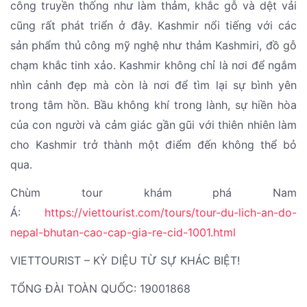
công truyền thống như làm thảm, khắc gỗ và dệt vải
cũng rất phát triển ở đây. Kashmir nổi tiếng với các
sản phẩm thủ công mỹ nghệ như thảm Kashmiri, đồ gỗ
chạm khắc tinh xảo. Kashmir không chỉ là nơi để ngắm
nhìn cảnh đẹp mà còn là nơi để tìm lại sự bình yên
trong tâm hồn. Bầu không khí trong lành, sự hiền hòa
của con người và cảm giác gần gũi với thiên nhiên làm
cho Kashmir trở thành một điểm đến không thể bỏ
qua.
Chùm tour khám phá Nam
Á:
https://viettourist.com/tours/tour-du-lich-an-do-
nepal-bhutan-cao-cap-gia-re-cid-1001.html
VIETTOURIST – KỲ DIỆU TỪ SỰ KHÁC BIỆT!
TỔNG ĐÀI TOÀN QUỐC: 19001868