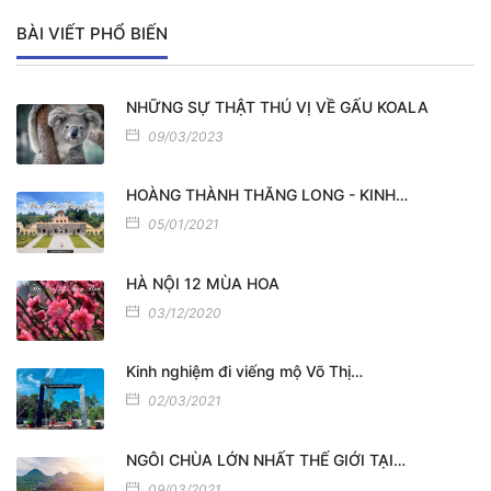
BÀI VIẾT PHỔ BIẾN
NHỮNG SỰ THẬT THÚ VỊ VỀ GẤU KOALA
09/03/2023
HOÀNG THÀNH THĂNG LONG - KINH…
05/01/2021
HÀ NỘI 12 MÙA HOA
03/12/2020
Kinh nghiệm đi viếng mộ Võ Thị…
02/03/2021
NGÔI CHÙA LỚN NHẤT THẾ GIỚI TẠI…
09/03/2021