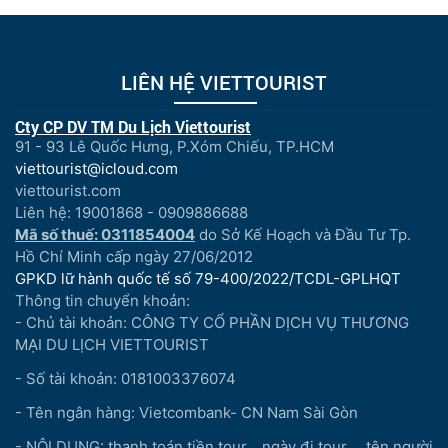
LIÊN HỆ VIETTOURIST
Cty CP DV TM Du Lịch Viettourist
91 - 93 Lê Quốc Hưng, P.Xóm Chiếu, TP.HCM
viettourist@icloud.com
viettourist.com
Liên hệ: 19001868 - 0909886688
Mã số thuế: 0311854004
do Sở Kế Hoạch và Đầu Tư Tp.
Hồ Chí Minh cấp ngày 27/06/2012
GPKD lữ hành quốc tế số 79-400/2022/TCDL-GPLHQT
Thông tin chuyển khoản:
- Chủ tài khoản: CÔNG TY CỔ PHẦN DỊCH VỤ THƯƠNG
MẠI DU LỊCH VIETTOURIST
- Số tài khoản: 0181003376074
- Tên ngân hàng: Vietcombank- CN Nam Sài Gòn
- NỘI DUNG: thanh toán tiền tour...,ngày đi tour..., tên người