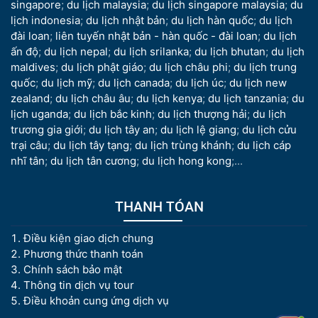
singapore
;
du lịch malaysia
;
du lịch singapore malaysia
;
du
lịch indonesia
;
du lịch nhật bản
;
du lịch hàn quốc
;
du lịch
đài loan
;
liên tuyến nhật bản - hàn quốc - đài loan
;
du lịch
ấn độ
;
du lịch nepal
;
du lịch srilanka
;
du lịch bhutan
;
du lịch
maldives
;
du lịch phật giáo
;
du lịch châu phi
;
du lịch trung
quốc
;
du lịch mỹ
;
du lịch canada
;
du lịch úc
;
du lịch new
zealand
;
du lịch châu âu
;
du lịch kenya
;
du lịch tanzania
;
du
lịch uganda
;
du lịch bắc kinh
;
du lịch thượng hải
;
du lịch
trương gia giới
;
du lịch tây an
;
du lịch lệ giang
;
du lịch cửu
trại câu
;
du lịch tây tạng
;
du lịch trùng khánh
;
du lịch cáp
nhĩ tân
;
du lịch tân cương
;
du lịch hong kong
;...
THANH TÓAN
Điều kiện giao dịch chung
Phương thức thanh toán
Chính sách bảo mật
Thông tin dịch vụ tour
Điều khoản cung ứng dịch vụ