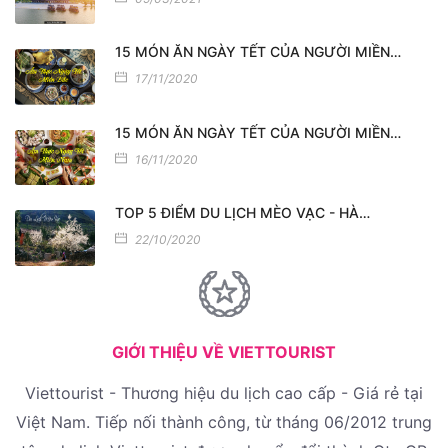
15 MÓN ĂN NGÀY TẾT CỦA NGƯỜI MIỀN…
17/11/2020
15 MÓN ĂN NGÀY TẾT CỦA NGƯỜI MIỀN…
16/11/2020
TOP 5 ĐIỂM DU LỊCH MÈO VẠC - HÀ…
22/10/2020
GIỚI THIỆU VỀ VIETTOURIST
Viettourist - Thương hiệu du lịch cao cấp - Giá rẻ tại
Việt Nam. Tiếp nối thành công, từ tháng 06/2012 trung