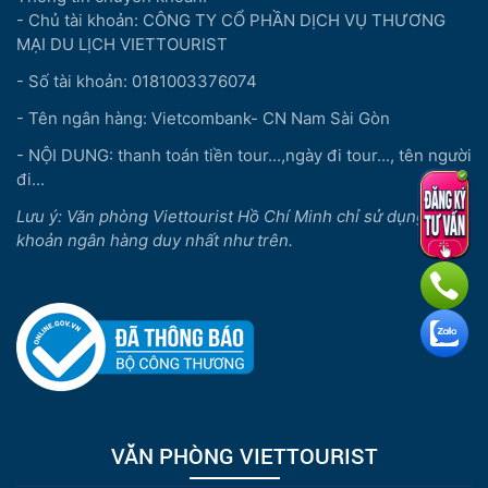
- Chủ tài khoản: CÔNG TY CỔ PHẦN DỊCH VỤ THƯƠNG
MẠI DU LỊCH VIETTOURIST
- Số tài khoản: 0181003376074
- Tên ngân hàng: Vietcombank- CN Nam Sài Gòn
- NỘI DUNG: thanh toán tiền tour...,ngày đi tour..., tên người
đi...
Lưu ý: Văn phòng Viettourist Hồ Chí Minh chỉ sử dụng 01 tài
khoản ngân hàng duy nhất như trên.
VĂN PHÒNG VIETTOURIST