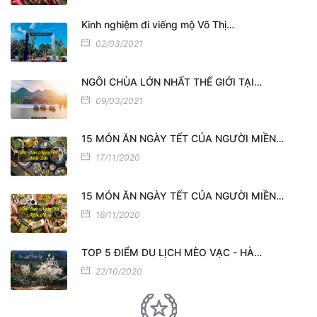
Kinh nghiệm đi viếng mộ Võ Thị…
02/03/2021
NGÔI CHÙA LỚN NHẤT THẾ GIỚI TẠI…
09/03/2021
15 MÓN ĂN NGÀY TẾT CỦA NGƯỜI MIỀN…
17/11/2020
15 MÓN ĂN NGÀY TẾT CỦA NGƯỜI MIỀN…
16/11/2020
TOP 5 ĐIỂM DU LỊCH MÈO VẠC - HÀ…
22/10/2020