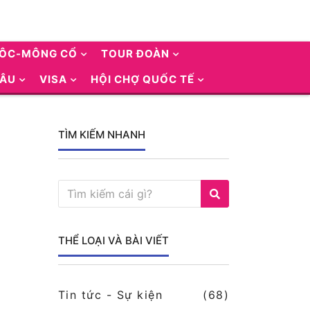
UÔC-MÔNG CỔ
TOUR ĐOÀN
 ÂU
VISA
HỘI CHỢ QUỐC TẾ
TÌM KIẾM NHANH
THỂ LOẠI VÀ BÀI VIẾT
Tin tức - Sự kiện
(68)