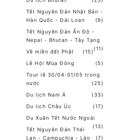
Du lịch Bhutan
(23)
Tết Nguyên Đán Nhật Bản -
Hàn Quốc - Đài Loan
(9)
Tết Nguyên Đán Ấn Độ -
Nepal - Bhutan - Tây Tạng
(11)
Về miền đất Phật
(15)
Lễ Hội Mùa Đông
(5)
Tour lễ 30/04-01/05 trong
nước
(25)
Du lịch Nam Á
(33)
Du lịch Châu Úc
(17)
Du Xuân Tết Nước Ngoài
(13)
Tết Nguyên Đán Thái
Lan - Campuchia - Lào
(7)