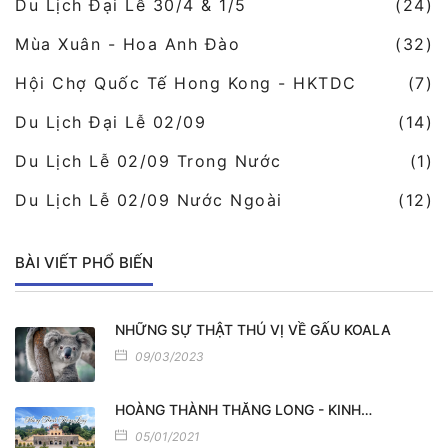
Du Lịch Đại Lễ 30/4 & 1/5
(24)
Mùa Xuân - Hoa Anh Đào
(32)
Hội Chợ Quốc Tế Hong Kong - HKTDC
(7)
Du Lịch Đại Lễ 02/09
(14)
Du Lịch Lễ 02/09 Trong Nước
(1)
Du Lịch Lễ 02/09 Nước Ngoài
(12)
BÀI VIẾT PHỔ BIẾN
NHỮNG SỰ THẬT THÚ VỊ VỀ GẤU KOALA
09/03/2023
HOÀNG THÀNH THĂNG LONG - KINH…
05/01/2021