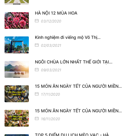
HÀ NỘI 12 MÙA HOA
03/12/2020
Kinh nghiệm đi viếng mộ Võ Thị…
02/03/2021
NGÔI CHÙA LỚN NHẤT THẾ GIỚI TẠI…
09/03/2021
15 MÓN ĂN NGÀY TẾT CỦA NGƯỜI MIỀN…
17/11/2020
15 MÓN ĂN NGÀY TẾT CỦA NGƯỜI MIỀN…
16/11/2020
TOP 5 ĐIỂM DU LỊCH MÈO VẠC - HÀ…