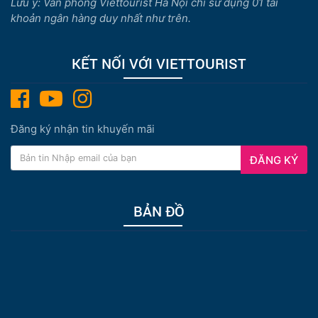
Lưu ý: Văn phòng Viettourist Hà Nội chỉ sử dụng 01 tài
khoản ngân hàng duy nhất như trên.
KẾT NỐI VỚI VIETTOURIST
Đăng ký nhận tin khuyến mãi
ĐĂNG KÝ
BẢN ĐỒ