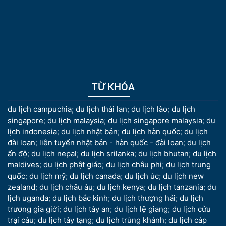
TỪ KHÓA
du lịch campuchia
;
du lịch thái lan
;
du lịch lào
;
du lịch
singapore
;
du lịch malaysia
;
du lịch singapore malaysia
;
du
lịch indonesia
;
du lịch nhật bản
;
du lịch hàn quốc
;
du lịch
đài loan
;
liên tuyến nhật bản - hàn quốc - đài loan
;
du lịch
ấn độ
;
du lịch nepal
;
du lịch srilanka
;
du lịch bhutan
;
du lịch
maldives
;
du lịch phật giáo
;
du lịch châu phi
;
du lịch trung
quốc
;
du lịch mỹ
;
du lịch canada
;
du lịch úc
;
du lịch new
zealand
;
du lịch châu âu
;
du lịch kenya
;
du lịch tanzania
;
du
lịch uganda
;
du lịch bắc kinh
;
du lịch thượng hải
;
du lịch
trương gia giới
;
du lịch tây an
;
du lịch lệ giang
;
du lịch cửu
trại câu
;
du lịch tây tạng
;
du lịch trùng khánh
;
du lịch cáp