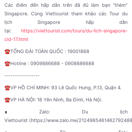
Các điểm đến hấp dẫn trên đã đủ làm bạn “thèm”
Singapore. Cùng Viettourist tham khảo các Tour du
lịch Singapore hấp dẫn
tại:
https://viettourist.com/tours/du-lich-singapore-
cid-17.html
☎️TỔNG ĐÀI TOÀN QUỐC : 19001868
☎️Hotline : 0909886688 - 0908886688
-----------------
☎️VP HỒ CHÍ MINH: 93 Lê Quốc Hưng, P.13, Quận 4.
☎️VP HÀ NỘI: 18 Yên Ninh, Ba Đình, Hà Nội.
∎ Zalo: Du lịch
Viettourist (https://www.zalo.me/2124985461462792488