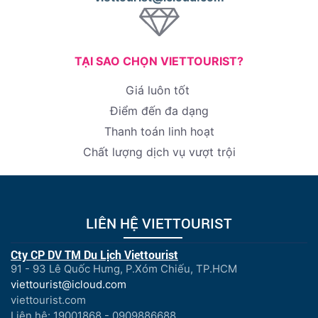
TẠI SAO CHỌN VIETTOURIST?
Giá luôn tốt
Điểm đến đa dạng
Thanh toán linh hoạt
Chất lượng dịch vụ vượt trội
LIÊN HỆ VIETTOURIST
Cty CP DV TM Du Lịch Viettourist
91 - 93 Lê Quốc Hưng, P.Xóm Chiếu, TP.HCM
viettourist@icloud.com
viettourist.com
Liên hệ: 19001868 - 0909886688