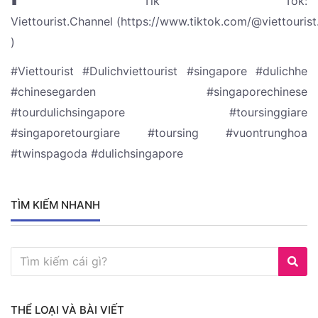
∎ Tik Tok:
Viettourist.Channel (https://www.tiktok.com/@viettourist
)
#Viettourist #Dulichviettourist #singapore #dulichhe
#chinesegarden #singaporechinese
#tourdulichsingapore #toursinggiare
#singaporetourgiare #toursing #vuontrunghoa
#twinspagoda #dulichsingapore
TÌM KIẾM NHANH
THỂ LOẠI VÀ BÀI VIẾT