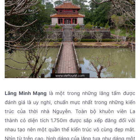
Lăng Minh Mạng
là một trong những lăng tẩm được
đánh giá là uy nghi, chuẩn mực nhất trong những kiến
trúc của thời nhà Nguyễn. Toàn bộ khuôn viên La
thành có diện tích 1.750m được sắp xếp đăng đối với
nhau tạo nên một quần thể kiến trúc vô cùng đẹp mắt.
Nhìn từ trên cao, hình dáng của lăng tựa như dáng một