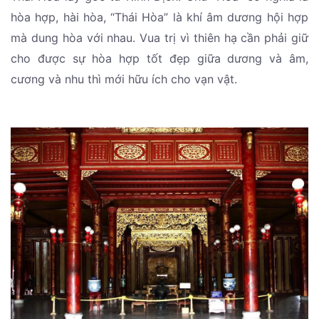
hòa hợp, hài hòa, “Thái Hòa” là khí âm dương hội hợp
mà dung hòa với nhau. Vua trị vì thiên hạ cần phải giữ
cho được sự hòa hợp tốt đẹp giữa dương và âm,
cương và nhu thì mới hữu ích cho vạn vật.