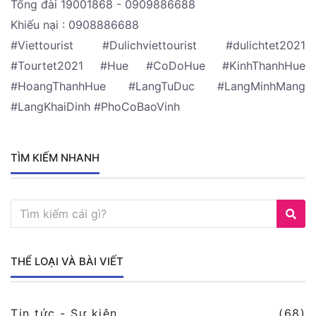
Tổng đài 19001868 - 0909886688
Khiếu nại : 0908886688
#Viettourist #Dulichviettourist #dulichtet2021
#Tourtet2021 #Hue #CoDoHue #KinhThanhHue
#HoangThanhHue #LangTuDuc #LangMinhMang
#LangKhaiDinh #PhoCoBaoVinh
TÌM KIẾM NHANH
THỂ LOẠI VÀ BÀI VIẾT
Tin tức - Sự kiện
(68)