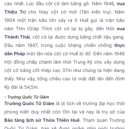
cao nhất. Lúc đầu cột cờ làm bằng gỗ. Năm 1846,
vua
Thiệu Trị
cho thay cột cờ mới (Tân kiến trụ). Năm
1904 một trận bão lớn xảy ra ở Huế gọi là trận bão
năm Thìn (Giáp Thìn) cột cờ lại bị gãy, đến thời
vua
Thành Thái
, cột cờ lại được dựng bằng chất liệu gang.
Đầu năm 1947, trong cuộc kháng chiến chống
thực
dân Pháp
một lần nữa cột cờ Huế bị đổ. Đến năm 1948
Hội đồng chấp chánh lâm thời Trung Kỳ cho xây dựng
cột cờ bằng cốt thép cao 37m như chúng ta hiện đang
thấy. Như vậy, tổng chiều cao từ mặt đất lên đến đỉnh
Kỳ đài là 54,5m.
- Trường Quốc Tử Giám
Trường Quốc Tử Giám
là di tích về trường đại học thời
phong kiến duy nhất còn tồn tại và nay là trụ sở của
Bảo tàng lịch sử Thừa Thiên Huế
. Tham quan Trường
Quốc Tử Giám, bạn sẽ được ngắm nhìn ngôi trường