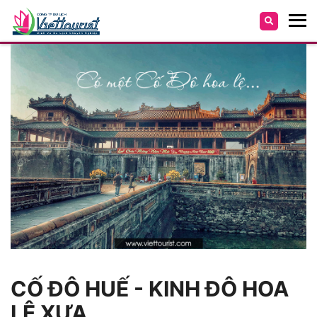
CỐ ĐÔ HUẾ - KINH ĐÔ HOA
LỆ XƯA