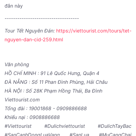
đắn này
-----------------------------------
Tour Tết Nguyên Đán:
https://viettourist.com/tours/tet-
nguyen-dan-cid-259.html
Văn phòng
HỒ CHÍ MINH : 91 Lê Quốc Hưng, Quận 4
ĐÀ NẴNG : Số 11 Phan Đình Phùng, Hải Châu
HÀ NỘI : Số 28K Phạm Hồng Thái, Ba Đình
Viettourist.com
Tổng đài : 19001868 - 0909886688
Khiếu nại : 0908886688
#Viettourist #Dulichviettourist #DulichTayBac
#SanCanhDongLuaVang #SanLua #MuCangChai