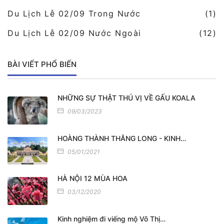
Du Lịch Lễ 02/09 Trong Nước
(1)
Du Lịch Lễ 02/09 Nước Ngoài
(12)
BÀI VIẾT PHỔ BIẾN
NHỮNG SỰ THẬT THÚ VỊ VỀ GẤU KOALA
09/03/2023
HOÀNG THÀNH THĂNG LONG - KINH…
05/01/2021
HÀ NỘI 12 MÙA HOA
03/12/2020
Kinh nghiệm đi viếng mộ Võ Thị…