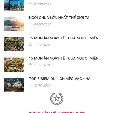
02/03/2021
NGÔI CHÙA LỚN NHẤT THẾ GIỚI TẠI…
09/03/2021
15 MÓN ĂN NGÀY TẾT CỦA NGƯỜI MIỀN…
17/11/2020
15 MÓN ĂN NGÀY TẾT CỦA NGƯỜI MIỀN…
16/11/2020
TOP 5 ĐIỂM DU LỊCH MÈO VẠC - HÀ…
22/10/2020