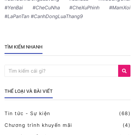
#YenBai #CheCuNha #CheXuPhinh #MamXoi
#LaPanTan #CanhDongLuaThang9
TÌM KIẾM NHANH
THỂ LOẠI VÀ BÀI VIẾT
Tin tức - Sự kiện
(68)
Chương trình khuyến mãi
(4)