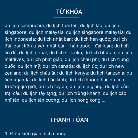
TỪ KHÓA
du lịch campuchia
;
du lịch thái lan
;
du lịch lào
;
du lịch
singapore
;
du lịch malaysia
;
du lịch singapore malaysia
;
du
lịch indonesia
;
du lịch nhật bản
;
du lịch hàn quốc
;
du lịch
đài loan
;
liên tuyến nhật bản - hàn quốc - đài loan
;
du lịch
ấn độ
;
du lịch nepal
;
du lịch srilanka
;
du lịch bhutan
;
du lịch
maldives
;
du lịch phật giáo
;
du lịch châu phi
;
du lịch trung
quốc
;
du lịch mỹ
;
du lịch canada
;
du lịch úc
;
du lịch new
zealand
;
du lịch châu âu
;
du lịch kenya
;
du lịch tanzania
;
du
lịch uganda
;
du lịch bắc kinh
;
du lịch thượng hải
;
du lịch
trương gia giới
;
du lịch tây an
;
du lịch lệ giang
;
du lịch cửu
trại câu
;
du lịch tây tạng
;
du lịch trùng khánh
;
du lịch cáp
nhĩ tân
;
du lịch tân cương
;
du lịch hong kong
;...
THANH TÓAN
Điều kiện giao dịch chung