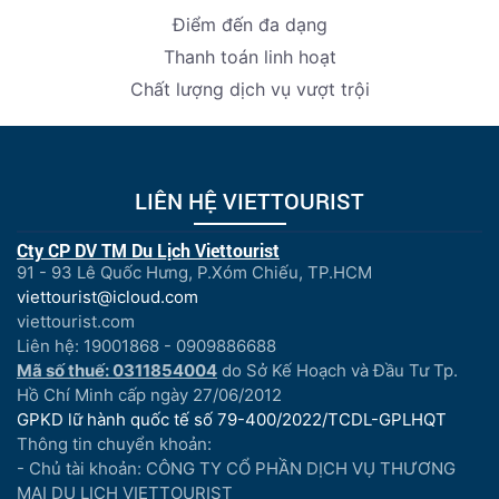
Điểm đến đa dạng
Thanh toán linh hoạt
Chất lượng dịch vụ vượt trội
LIÊN HỆ VIETTOURIST
Cty CP DV TM Du Lịch Viettourist
91 - 93 Lê Quốc Hưng, P.Xóm Chiếu, TP.HCM
viettourist@icloud.com
viettourist.com
Liên hệ: 19001868 - 0909886688
Mã số thuế: 0311854004
do Sở Kế Hoạch và Đầu Tư Tp.
Hồ Chí Minh cấp ngày 27/06/2012
GPKD lữ hành quốc tế số 79-400/2022/TCDL-GPLHQT
Thông tin chuyển khoản:
- Chủ tài khoản: CÔNG TY CỔ PHẦN DỊCH VỤ THƯƠNG
MẠI DU LỊCH VIETTOURIST