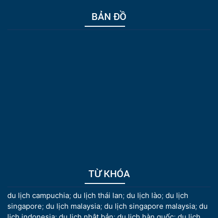
BẢN ĐỒ
TỪ KHÓA
du lịch campuchia
;
du lịch thái lan
;
du lịch lào
;
du lịch
singapore
;
du lịch malaysia
;
du lịch singapore malaysia
;
du
lịch indonesia
;
du lịch nhật bản
;
du lịch hàn quốc
;
du lịch