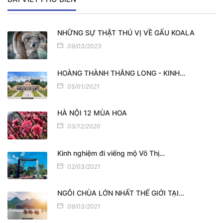
NHỮNG SỰ THẬT THÚ VỊ VỀ GẤU KOALA
09/03/2023
HOÀNG THÀNH THĂNG LONG - KINH…
05/01/2021
HÀ NỘI 12 MÙA HOA
03/12/2020
Kinh nghiệm đi viếng mộ Võ Thị…
02/03/2021
NGÔI CHÙA LỚN NHẤT THẾ GIỚI TẠI…
09/03/2021