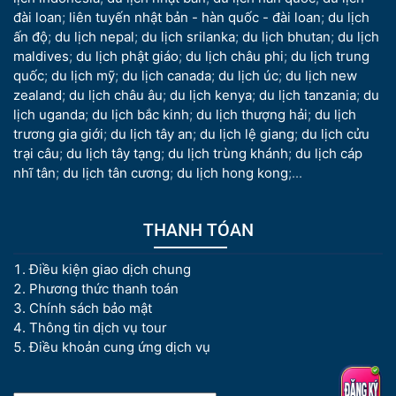
đài loan
;
liên tuyến nhật bản - hàn quốc - đài loan
;
du lịch
ấn độ
;
du lịch nepal
;
du lịch srilanka
;
du lịch bhutan
;
du lịch
maldives
;
du lịch phật giáo
;
du lịch châu phi
;
du lịch trung
quốc
;
du lịch mỹ
;
du lịch canada
;
du lịch úc
;
du lịch new
zealand
;
du lịch châu âu
;
du lịch kenya
;
du lịch tanzania
;
du
lịch uganda
;
du lịch bắc kinh
;
du lịch thượng hải
;
du lịch
trương gia giới
;
du lịch tây an
;
du lịch lệ giang
;
du lịch cửu
trại câu
;
du lịch tây tạng
;
du lịch trùng khánh
;
du lịch cáp
nhĩ tân
;
du lịch tân cương
;
du lịch hong kong
;...
THANH TÓAN
Điều kiện giao dịch chung
Phương thức thanh toán
Chính sách bảo mật
Thông tin dịch vụ tour
Điều khoản cung ứng dịch vụ