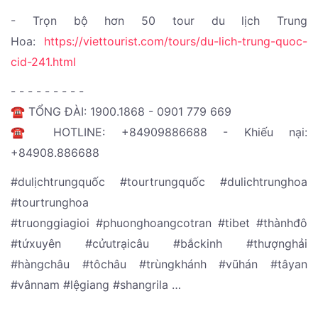
- Trọn bộ hơn 50 tour du lịch Trung
Hoa:
https://viettourist.com/tours/du-lich-trung-quoc-
cid-241.html
- - - - - - - - -
☎️ TỔNG ĐÀI: 1900.1868 - 0901 779 669
☎️ HOTLINE: +84909886688 - Khiếu nại:
+84908.886688
#dulịchtrungquốc #tourtrungquốc #dulichtrunghoa
#tourtrunghoa
#truonggiagioi #phuonghoangcotran #tibet #thànhđô
#tứxuyên #cửutrạicâu #bắckinh #thượnghải
#hàngchâu #tôchâu #trùngkhánh #vũhán #tâyan
#vânnam #lệgiang #shangrila …