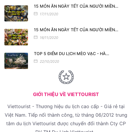
15 MÓN ĂN NGÀY TẾT CỦA NGƯỜI MIỀN…
17/11/2020
15 MÓN ĂN NGÀY TẾT CỦA NGƯỜI MIỀN…
16/11/2020
TOP 5 ĐIỂM DU LỊCH MÈO VẠC - HÀ…
22/10/2020
GIỚI THIỆU VỀ VIETTOURIST
Viettourist - Thương hiệu du lịch cao cấp - Giá rẻ tại
Việt Nam. Tiếp nối thành công, từ tháng 06/2012 trung
tâm du lịch Viettourist được chuyển đổi thành Cty CP