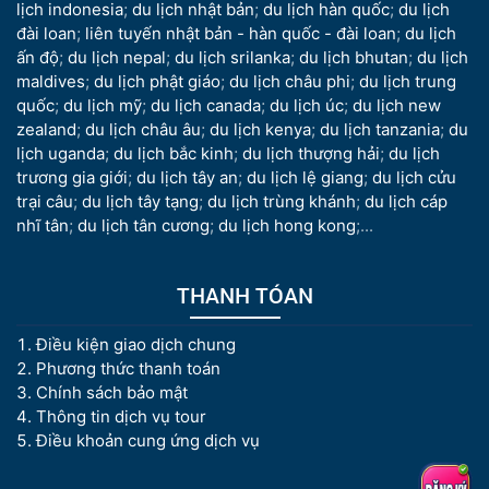
lịch indonesia
;
du lịch nhật bản
;
du lịch hàn quốc
;
du lịch
đài loan
;
liên tuyến nhật bản - hàn quốc - đài loan
;
du lịch
ấn độ
;
du lịch nepal
;
du lịch srilanka
;
du lịch bhutan
;
du lịch
maldives
;
du lịch phật giáo
;
du lịch châu phi
;
du lịch trung
quốc
;
du lịch mỹ
;
du lịch canada
;
du lịch úc
;
du lịch new
zealand
;
du lịch châu âu
;
du lịch kenya
;
du lịch tanzania
;
du
lịch uganda
;
du lịch bắc kinh
;
du lịch thượng hải
;
du lịch
trương gia giới
;
du lịch tây an
;
du lịch lệ giang
;
du lịch cửu
trại câu
;
du lịch tây tạng
;
du lịch trùng khánh
;
du lịch cáp
nhĩ tân
;
du lịch tân cương
;
du lịch hong kong
;...
THANH TÓAN
Điều kiện giao dịch chung
Phương thức thanh toán
Chính sách bảo mật
Thông tin dịch vụ tour
Điều khoản cung ứng dịch vụ