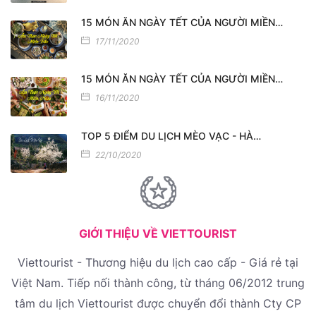
15 MÓN ĂN NGÀY TẾT CỦA NGƯỜI MIỀN…
17/11/2020
15 MÓN ĂN NGÀY TẾT CỦA NGƯỜI MIỀN…
16/11/2020
TOP 5 ĐIỂM DU LỊCH MÈO VẠC - HÀ…
22/10/2020
GIỚI THIỆU VỀ VIETTOURIST
Viettourist - Thương hiệu du lịch cao cấp - Giá rẻ tại
Việt Nam. Tiếp nối thành công, từ tháng 06/2012 trung
tâm du lịch Viettourist được chuyển đổi thành Cty CP