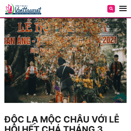
ĐỘC LẠ MỘC CHÂU VỚI LỄ
HỘI HẾT CHÁ THÁNG 3