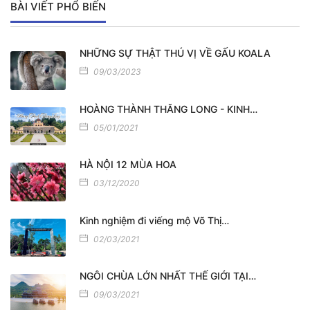
BÀI VIẾT PHỔ BIẾN
NHỮNG SỰ THẬT THÚ VỊ VỀ GẤU KOALA
09/03/2023
HOÀNG THÀNH THĂNG LONG - KINH…
05/01/2021
HÀ NỘI 12 MÙA HOA
03/12/2020
Kinh nghiệm đi viếng mộ Võ Thị…
02/03/2021
NGÔI CHÙA LỚN NHẤT THẾ GIỚI TẠI…
09/03/2021