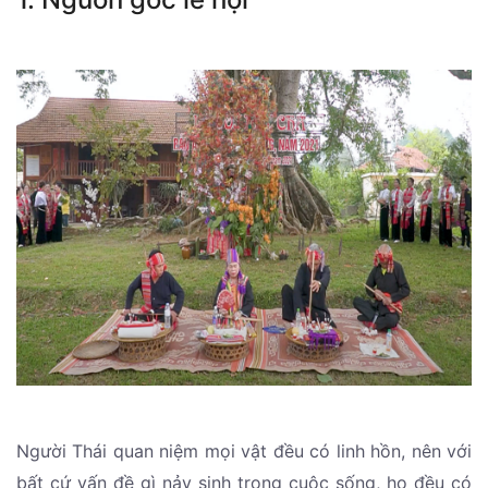
Người Thái quan niệm mọi vật đều có linh hồn, nên với
bất cứ vấn đề gì nảy sinh trong cuộc sống, họ đều có