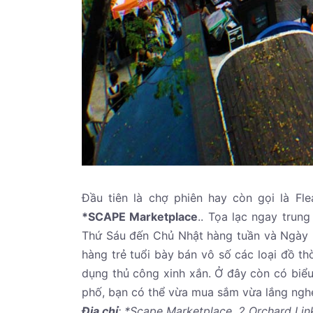
Đầu tiên là chợ phiên hay còn gọi là Fl
*SCAPE Marketplace
.. Tọa lạc ngay trun
Thứ Sáu đến Chủ Nhật hàng tuần và Ngày lễ,
hàng trẻ tuổi bày bán vô số các loại đồ th
dụng thủ công xinh xắn. Ở đây còn có biểu
phố, bạn có thể vừa mua sắm vừa lắng nghe
Địa chỉ
: *Scape Marketplace. 2 Orchard Lin