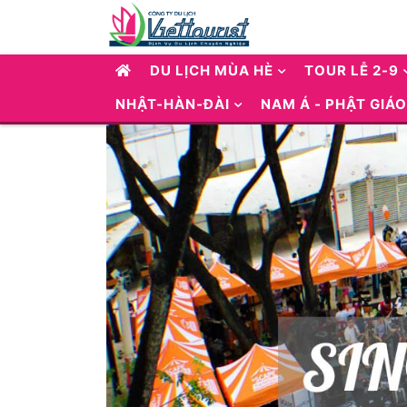
DU LỊCH MÙA HÈ
TOUR LỄ 2-9
NHẬT-HÀN-ĐÀI
NAM Á - PHẬT GIÁO