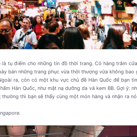
 là tụ điểm cho những tín đồ thời trang. Có hàng trăm cử
 bày bán những trang phục vừa thời thượng vừa không bao g
 Ngoài ra, còn có một khu vực chủ đề Hàn Quốc để bạn t
phẩm Hàn Quốc, như mặt nạ dưỡng da và kem BB. Gợi ý: n
; thường thì bạn sẽ thấy cùng một món hàng và nhận ra n
ingapore.