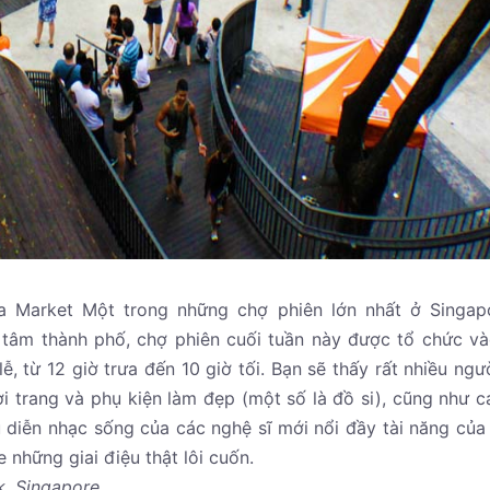
ea Market Một trong những chợ phiên lớn nhất ở Singap
g tâm thành phố, chợ phiên cuối tuần này được tổ chức v
 từ 12 giờ trưa đến 10 giờ tối. Bạn sẽ thấy rất nhiều ngư
ời trang và phụ kiện làm đẹp (một số là đồ si), cũng như c
 diễn nhạc sống của các nghệ sĩ mới nổi đầy tài năng của
 những giai điệu thật lôi cuốn.
k, Singapore.