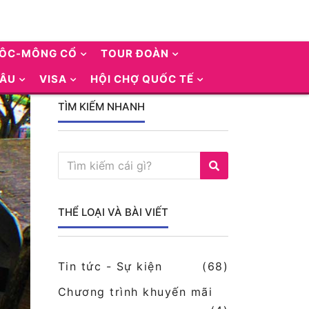
UÔC-MÔNG CỔ
TOUR ĐOÀN
 ÂU
VISA
HỘI CHỢ QUỐC TẾ
TÌM KIẾM NHANH
THỂ LOẠI VÀ BÀI VIẾT
Tin tức - Sự kiện
(68)
Chương trình khuyến mãi