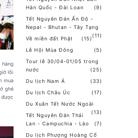
Hàn Quốc - Đài Loan
(9)
Tết Nguyên Đán Ấn Độ -
Nepal - Bhutan - Tây Tạng
(11)
Về miền đất Phật
(15)
Lễ Hội Mùa Đông
(5)
Tour lễ 30/04-01/05 trong
a hàng
nước
(25)
iờ lỗi
ìm mua
Du lịch Nam Á
(33)
hớ ghé
Du lịch Châu Úc
(17)
ó được
Du Xuân Tết Nước Ngoài
(13)
Tết Nguyên Đán Thái
Lan - Campuchia - Lào
(7)
Du lịch Phượng Hoàng Cổ