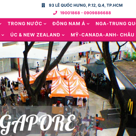
93 LÊ QUỐC HƯNG, P.12, Q.4, TP.HCM
19001868 - 0909886688
TRONG NƯỚC
ĐÔNG NAM Á
NGA-TRUNG Q
ÚC & NEW ZEALAND
MỸ-CANADA-ANH- CHÂU