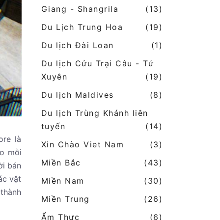
Giang - Shangrila
(13)
Du Lịch Trung Hoa
(19)
Du lịch Đài Loan
(1)
Du lịch Cửu Trại Câu - Tứ
Xuyên
(19)
Du lịch Maldives
(8)
Du lịch Trùng Khánh liên
tuyến
(14)
ore là
Xin Chào Viet Nam
(3)
ào mỗi
Miền Bắc
(43)
ời bán
ác vật
Miền Nam
(30)
 thành
Miền Trung
(26)
Ẩm Thực
(6)