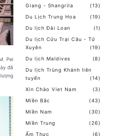
Giang - Shangrila
(13)
Du Lịch Trung Hoa
(19)
Du lịch Đài Loan
(1)
Du lịch Cửu Trại Câu - Tứ
Xuyên
(19)
Du lịch Maldives
(8)
M. Pei
này đã
Du lịch Trùng Khánh liên
 lượng
tuyến
(14)
Xin Chào Viet Nam
(3)
Miền Bắc
(43)
Miền Nam
(30)
Miền Trung
(26)
Ẩm Thực
(6)