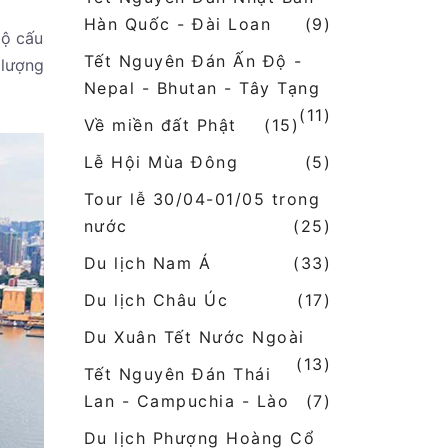
Hàn Quốc - Đài Loan
(9)
bộ cấu
Tết Nguyên Đán Ấn Độ -
 lượng
Nepal - Bhutan - Tây Tạng
(11)
Về miền đất Phật
(15)
Lễ Hội Mùa Đông
(5)
Tour lễ 30/04-01/05 trong
nước
(25)
Du lịch Nam Á
(33)
Du lịch Châu Úc
(17)
Du Xuân Tết Nước Ngoài
(13)
Tết Nguyên Đán Thái
Lan - Campuchia - Lào
(7)
Du lịch Phượng Hoàng Cổ