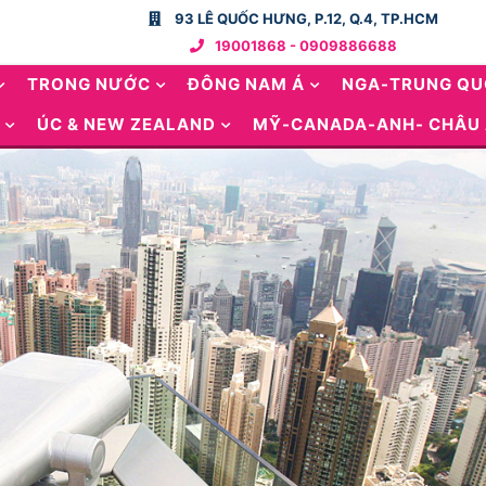
93 LÊ QUỐC HƯNG, P.12, Q.4, TP.HCM
19001868 - 0909886688
TRONG NƯỚC
ĐÔNG NAM Á
NGA-TRUNG Q
ÚC & NEW ZEALAND
MỸ-CANADA-ANH- CHÂU