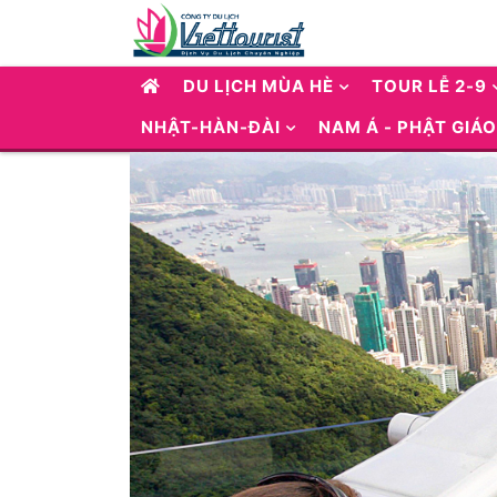
DU LỊCH MÙA HÈ
TOUR LỄ 2-9
NHẬT-HÀN-ĐÀI
NAM Á - PHẬT GIÁO