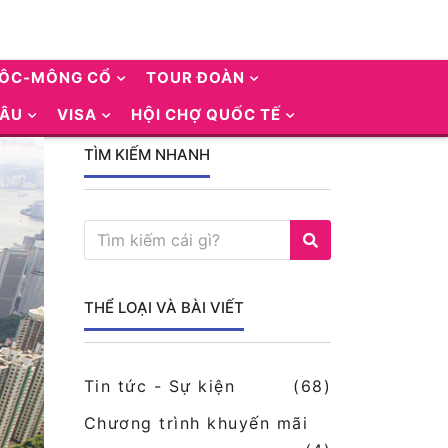
UÔC-MÔNG CỔ
TOUR ĐOÀN
 ÂU
VISA
HỘI CHỢ QUỐC TẾ
TÌM KIẾM NHANH
THỂ LOẠI VÀ BÀI VIẾT
Tin tức - Sự kiện
(68)
Chương trình khuyến mãi