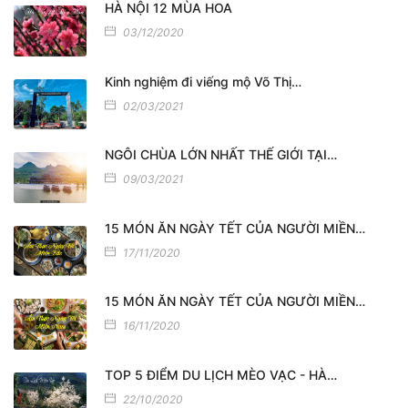
HÀ NỘI 12 MÙA HOA
03/12/2020
Kinh nghiệm đi viếng mộ Võ Thị…
02/03/2021
NGÔI CHÙA LỚN NHẤT THẾ GIỚI TẠI…
09/03/2021
15 MÓN ĂN NGÀY TẾT CỦA NGƯỜI MIỀN…
17/11/2020
15 MÓN ĂN NGÀY TẾT CỦA NGƯỜI MIỀN…
16/11/2020
TOP 5 ĐIỂM DU LỊCH MÈO VẠC - HÀ…
22/10/2020