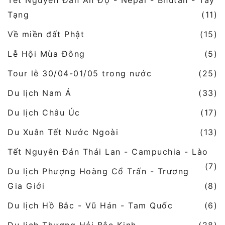
Tết Nguyên Đán Ấn Độ - Nepal - Bhutan - Tây
Tạng
(11)
Về miền đất Phật
(15)
Lễ Hội Mùa Đông
(5)
Tour lễ 30/04-01/05 trong nước
(25)
Du lịch Nam Á
(33)
Du lịch Châu Úc
(17)
Du Xuân Tết Nước Ngoài
(13)
Tết Nguyên Đán Thái Lan - Campuchia - Lào
(7)
Du lịch Phượng Hoàng Cổ Trấn - Trương
Gia Giới
(8)
Du lịch Hồ Bắc - Vũ Hán - Tam Quốc
(6)