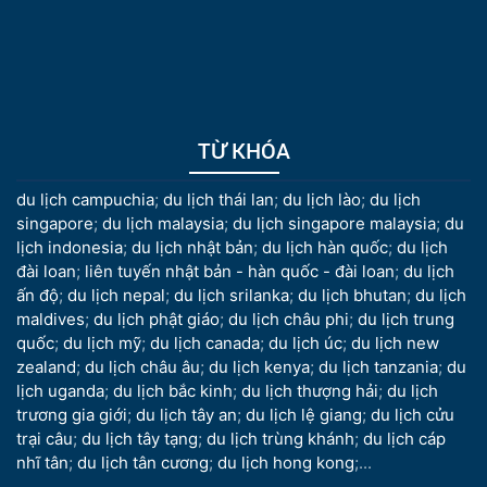
TỪ KHÓA
du lịch campuchia
;
du lịch thái lan
;
du lịch lào
;
du lịch
singapore
;
du lịch malaysia
;
du lịch singapore malaysia
;
du
lịch indonesia
;
du lịch nhật bản
;
du lịch hàn quốc
;
du lịch
đài loan
;
liên tuyến nhật bản - hàn quốc - đài loan
;
du lịch
ấn độ
;
du lịch nepal
;
du lịch srilanka
;
du lịch bhutan
;
du lịch
maldives
;
du lịch phật giáo
;
du lịch châu phi
;
du lịch trung
quốc
;
du lịch mỹ
;
du lịch canada
;
du lịch úc
;
du lịch new
zealand
;
du lịch châu âu
;
du lịch kenya
;
du lịch tanzania
;
du
lịch uganda
;
du lịch bắc kinh
;
du lịch thượng hải
;
du lịch
trương gia giới
;
du lịch tây an
;
du lịch lệ giang
;
du lịch cửu
trại câu
;
du lịch tây tạng
;
du lịch trùng khánh
;
du lịch cáp
nhĩ tân
;
du lịch tân cương
;
du lịch hong kong
;...