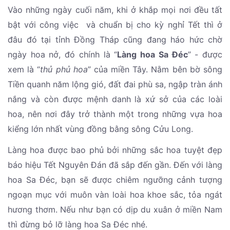
Vào những ngày cuối năm, khi ở khắp mọi nơi đều tất
bật với công việc và chuẩn bị cho kỳ nghỉ Tết thì ở
đâu đó tại tỉnh Đồng Tháp cũng đang háo hức chờ
ngày hoa nở, đó chính là “
Làng hoa Sa Đéc
” - được
xem là “
thủ phủ hoa
” của miền Tây. Nằm bên bờ sông
Tiền quanh năm lộng gió, đất đai phù sa, ngập tràn ánh
nắng và còn được mệnh danh là xứ sở của các loài
hoa, nên nơi đây trở thành một trong những vựa hoa
kiểng lớn nhất vùng đồng bằng sông Cửu Long.
Làng hoa được bao phủ bởi những sắc hoa tuyệt đẹp
báo hiệu Tết Nguyên Đán đã sắp đến gần. Đến với làng
hoa Sa Đéc, bạn sẽ được chiêm ngưỡng cảnh tượng
ngoạn mục với muôn vàn loài hoa khoe sắc, tỏa ngát
hương thơm. Nếu như bạn có dịp du xuân ở miền Nam
thì đừng bỏ lỡ làng hoa Sa Đéc nhé.