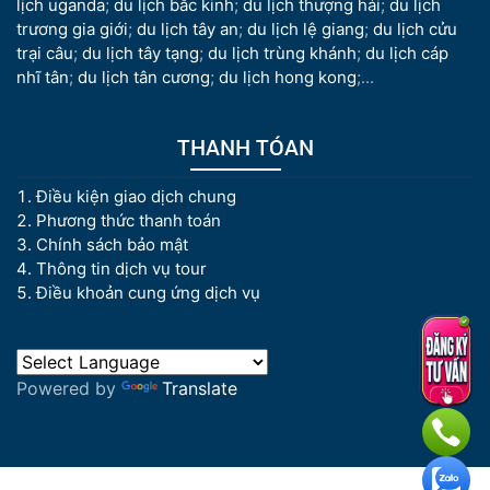
lịch uganda
;
du lịch bắc kinh
;
du lịch thượng hải
;
du lịch
trương gia giới
;
du lịch tây an
;
du lịch lệ giang
;
du lịch cửu
trại câu
;
du lịch tây tạng
;
du lịch trùng khánh
;
du lịch cáp
nhĩ tân
;
du lịch tân cương
;
du lịch hong kong
;...
THANH TÓAN
Điều kiện giao dịch chung
Phương thức thanh toán
Chính sách bảo mật
Thông tin dịch vụ tour
Điều khoản cung ứng dịch vụ
Powered by
Translate