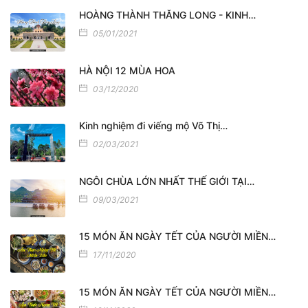
HOÀNG THÀNH THĂNG LONG - KINH…
05/01/2021
HÀ NỘI 12 MÙA HOA
03/12/2020
Kinh nghiệm đi viếng mộ Võ Thị…
02/03/2021
NGÔI CHÙA LỚN NHẤT THẾ GIỚI TẠI…
09/03/2021
15 MÓN ĂN NGÀY TẾT CỦA NGƯỜI MIỀN…
17/11/2020
15 MÓN ĂN NGÀY TẾT CỦA NGƯỜI MIỀN…