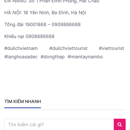
ĐÀ NẴNG: Số 1 Phan Đình Phùng, Hải Châu
HÀ NỘI: 18 Yên Ninh, Ba Đình, Hà Nội
Tổng đài 19001868 – 0909886688
Khiếu nại 0908886688
#dulichvietnam #dulichviettourist #viettourist
#langhoasadec #dongthap #mientaynambo
TÌM KIẾM NHANH