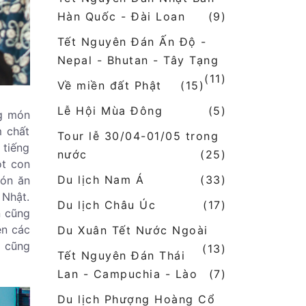
Hàn Quốc - Đài Loan
(9)
Tết Nguyên Đán Ấn Độ -
Nepal - Bhutan - Tây Tạng
(11)
Về miền đất Phật
(15)
Lễ Hội Mùa Đông
(5)
ng món
m chất
Tour lễ 30/04-01/05 trong
 tiếng
nước
(25)
ột con
Du lịch Nam Á
(33)
món ăn
 Nhật.
Du lịch Châu Úc
(17)
n cũng
ên các
Du Xuân Tết Nước Ngoài
y cũng
(13)
Tết Nguyên Đán Thái
Lan - Campuchia - Lào
(7)
Du lịch Phượng Hoàng Cổ