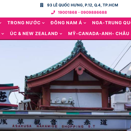
93 LÊ QUỐC HƯNG, P.12, Q.4, TP.HCM
19001868 - 0909886688
TRONG NƯỚC
ĐÔNG NAM Á
NGA-TRUNG Q
ÚC & NEW ZEALAND
MỸ-CANADA-ANH- CHÂU