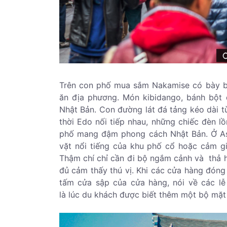
Trên con phố mua sắm Nakamise có bày b
ăn địa phương. Món kibidango, bánh bột
Nhật Bản. Con đường lát đá tảng kéo dài 
thời Edo nối tiếp nhau, những chiếc đèn l
phố mang đậm phong cách Nhật Bản. Ở As
vặt nổi tiếng của khu phố cổ hoặc cảm g
Thậm chí chỉ cần đi bộ ngắm cảnh và thả h
đủ cảm thấy thú vị. Khi các cửa hàng đóng
tấm cửa sập của cửa hàng, nói về các lễ
là lúc du khách được biết thêm một bộ mặ