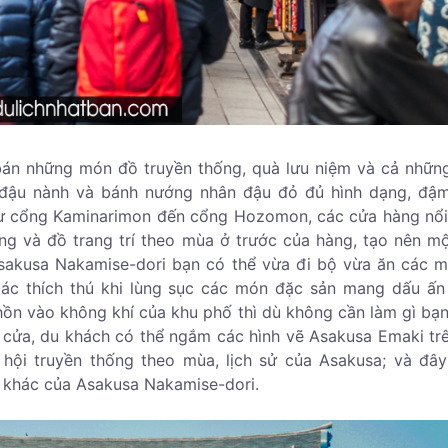
án những món đồ truyền thống, quà lưu niệm và cả nhữ
 đậu nành và bánh nướng nhân đậu đỏ đủ hình dạng, đậ
từ cổng Kaminarimon đến cổng Hozomon, các cửa hàng nổi
ồng và đồ trang trí theo mùa ở trước của hàng, tạo nên m
akusa Nakamise-dori bạn có thể vừa đi bộ vừa ăn các 
iác thích thú khi lùng sục các món đặc sản mang dấu ấn
ồn vào không khí của khu phố thì dù không cần làm gì bạ
 cửa, du khách có thể ngắm các hình vẽ Asakusa Emaki tr
 hội truyền thống theo mùa, lịch sử của Asakusa; và đâ
t khác của Asakusa Nakamise-dori.