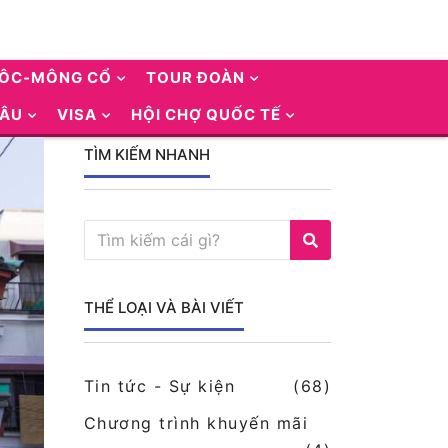
UÔC-MÔNG CỔ
TOUR ĐOÀN
 ÂU
VISA
HỘI CHỢ QUỐC TẾ
TÌM KIẾM NHANH
THỂ LOẠI VÀ BÀI VIẾT
Tin tức - Sự kiện
(68)
Chương trình khuyến mãi