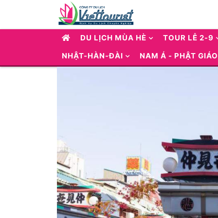
DU LỊCH MÙA HÈ
TOUR LỄ 2-9
NHẬT-HÀN-ĐÀI
NAM Á - PHẬT GIÁO