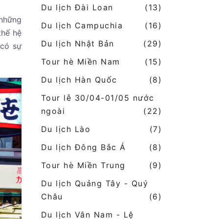
Du lịch Đài Loan
(13)
 những
Du lịch Campuchia
(16)
thế hệ
Du lịch Nhật Bản
(29)
 có sự
Tour hè Miền Nam
(15)
Du lịch Hàn Quốc
(8)
Tour lễ 30/04-01/05 nước
ngoài
(22)
Du lịch Lào
(7)
Du lịch Đông Bắc Á
(8)
Tour hè Miền Trung
(9)
Du lịch Quảng Tây - Quý
Châu
(6)
Du lịch Vân Nam - Lệ