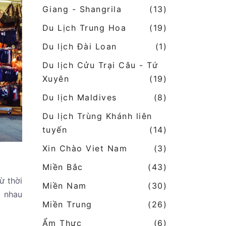
Giang - Shangrila
(13)
Du Lịch Trung Hoa
(19)
Du lịch Đài Loan
(1)
Du lịch Cửu Trại Câu - Tứ
Xuyên
(19)
Du lịch Maldives
(8)
Du lịch Trùng Khánh liên
tuyến
(14)
Xin Chào Viet Nam
(3)
Miền Bắc
(43)
ừ thời
Miền Nam
(30)
p nhau
Miền Trung
(26)
Ẩm Thực
(6)