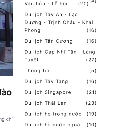
(4)
Văn hóa - Lễ hội
(20)
Du lịch Tây An - Lạc
Dương - Trịnh Châu - Khai
Phong
(16)
Du lịch Tân Cương
(16)
Du lịch Cáp Nhĩ Tân - Làng
Tuyết
(27)
Thông tin
(5)
Du lịch Tây Tạng
(16)
đào
Du lịch Singapore
(21)
Du lịch Thái Lan
(23)
Du lịch hè trong nước
(19)
ng chỉ
Du lịch hè nước ngoài
(10)