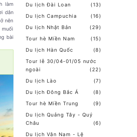
nh làm
Du lịch Đài Loan
(13)
ời dân
Du lịch Campuchia
(16)
rở nên
Du lịch Nhật Bản
(29)
m muối
ng bài
Tour hè Miền Nam
(15)
Du lịch Hàn Quốc
(8)
Tour lễ 30/04-01/05 nước
ngoài
(22)
Du lịch Lào
(7)
Du lịch Đông Bắc Á
(8)
Tour hè Miền Trung
(9)
Du lịch Quảng Tây - Quý
Châu
(6)
Du lịch Vân Nam - Lệ