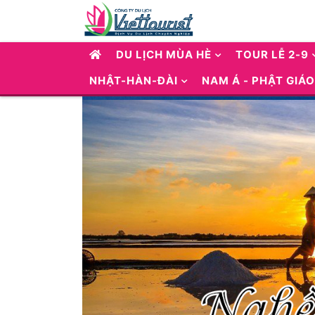
DU LỊCH MÙA HÈ
TOUR LỄ 2-9
NHẬT-HÀN-ĐÀI
NAM Á - PHẬT GIÁO