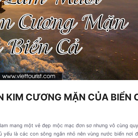
ÊN KIM CƯƠNG MẶN CỦA BIỂN 
Nam mang một vẻ đẹp mộc mạc đơn sơ nhưng vô cùng quy
hủ yếu là các con sông ngắn nhỏ nên vùng nước biển nơi 