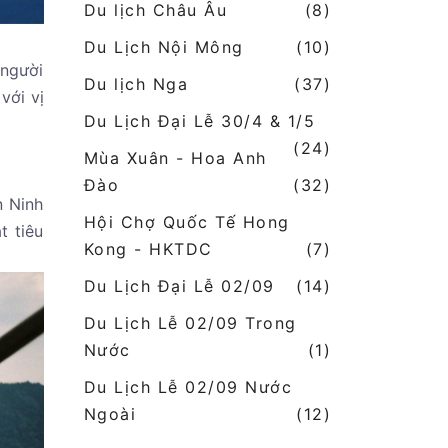
Du lịch Châu Âu
(8)
Du Lịch Nội Mông
(10)
 người
Du lịch Nga
(37)
với vị
Du Lịch Đại Lễ 30/4 & 1/5
(24)
Mùa Xuân - Hoa Anh
Đào
(32)
n Ninh
Hội Chợ Quốc Tế Hong
t tiêu
Kong - HKTDC
(7)
Du Lịch Đại Lễ 02/09
(14)
Du Lịch Lễ 02/09 Trong
Nước
(1)
Du Lịch Lễ 02/09 Nước
Ngoài
(12)