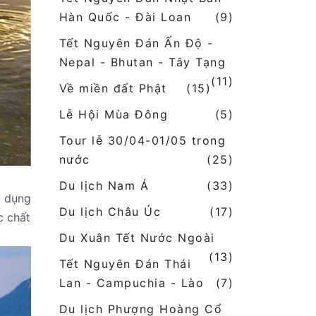
Hàn Quốc - Đài Loan
(9)
Tết Nguyên Đán Ấn Độ -
Nepal - Bhutan - Tây Tạng
(11)
Về miền đất Phật
(15)
Lễ Hội Mùa Đông
(5)
Tour lễ 30/04-01/05 trong
nước
(25)
Du lịch Nam Á
(33)
ử dụng
Du lịch Châu Úc
(17)
c chất
Du Xuân Tết Nước Ngoài
(13)
Tết Nguyên Đán Thái
Lan - Campuchia - Lào
(7)
Du lịch Phượng Hoàng Cổ