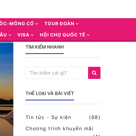
UÔC-MÔNG CỔ
TOUR ĐOÀN
 ÂU
VISA
HỘI CHỢ QUỐC TẾ
TÌM KIẾM NHANH
THỂ LOẠI VÀ BÀI VIẾT
Tin tức - Sự kiện
(68)
Chương trình khuyến mãi