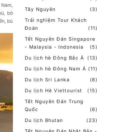
n Nam,
Tây Nguyên
(3)
hù, bờ
Trải nghiệm Tour Khách
ển, bù
Đoàn
(11)
Tết Nguyên Đán Singapore
- Malaysia - Indonesia
(5)
Du lịch hè Đông Bắc Á
(13)
Du lịch hè Đông Nam Á
(11)
Du lịch Sri Lanka
(8)
Du lịch Hè Viettourist
(15)
Tết Nguyên Đán Trung
Quốc
(6)
Du lịch Bhutan
(23)
Tết Nguyên Đán Nhật Bản -