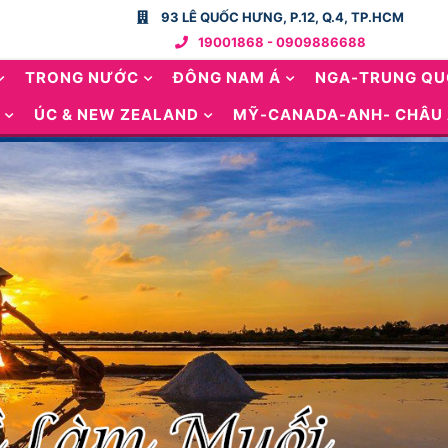
93 LÊ QUỐC HƯNG, P.12, Q.4, TP.HCM
19001868 - 0909886688
TRONG NƯỚC
ĐÔNG NAM Á
NGA-TRUNG Q
ÚC & NEW ZEALAND
MỸ-CANADA-ANH- CHÂU