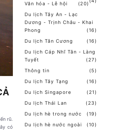
(4)
Văn hóa - Lễ hội
(20)
Du lịch Tây An - Lạc
Dương - Trịnh Châu - Khai
Phong
(16)
Du lịch Tân Cương
(16)
Du lịch Cáp Nhĩ Tân - Làng
Tuyết
(27)
Thông tin
(5)
Du lịch Tây Tạng
(16)
CẢ
Du lịch Singapore
(21)
Du lịch Thái Lan
(23)
Du lịch hè trong nước
(19)
ến rũ.
Du lịch hè nước ngoài
(10)
đây có