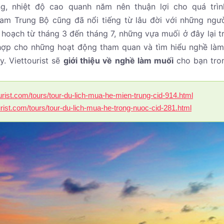
g, nhiệt độ cao quanh năm nên thuận lợi cho quá trì
m Trung Bộ cũng đã nổi tiếng từ lâu đời với những ngư
hoạch từ tháng 3 đến tháng 7, những vựa muối ở đây lại t
 hợp cho những hoạt động tham quan và tìm hiểu nghề là
y. Viettourist sẽ
giới thiệu về nghề làm muối
cho bạn tro
tourist.com/tours/tour-du-lich-mua-he-mien-trung-cid-914.html
ourist.com/tours/tour-du-lich-mua-he-trong-nuoc-cid-281.html