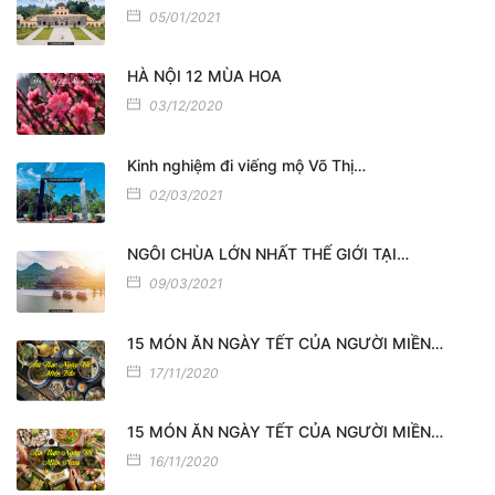
05/01/2021
HÀ NỘI 12 MÙA HOA
03/12/2020
Kinh nghiệm đi viếng mộ Võ Thị…
02/03/2021
NGÔI CHÙA LỚN NHẤT THẾ GIỚI TẠI…
09/03/2021
15 MÓN ĂN NGÀY TẾT CỦA NGƯỜI MIỀN…
17/11/2020
15 MÓN ĂN NGÀY TẾT CỦA NGƯỜI MIỀN…
16/11/2020