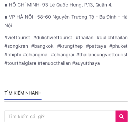
∎ HỒ CHÍ MINH: 93 Lê Quốc Hưng, P.13, Quận 4.
∎ VP HÀ NỘI : 58-60 Nguyễn Trường Tộ - Ba Đình - Hà
Nội
#viettourist #dulichviettourist #thailan #dulichthailan
#songkran #bangkok #krungthep #pattaya #phuket
#phiphi #chiangmai #chiangrai #thailancungviettourist
#tourthaigiare #tenuocthailan #auyutthaya
TÌM KIẾM NHANH