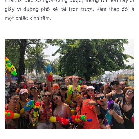
nhất. Đi dép xỏ ngón cũng được, nhưng tốt hơn hãy đi
giày vì đường phố sẽ rất trơn trượt. Kèm theo đó là
một chiếc kính râm.