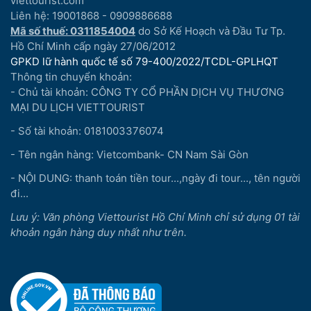
viettourist.com
Liên hệ: 19001868 - 0909886688
Mã số thuế: 0311854004
do Sở Kế Hoạch và Đầu Tư Tp.
Hồ Chí Minh cấp ngày 27/06/2012
GPKD lữ hành quốc tế số 79-400/2022/TCDL-GPLHQT
Thông tin chuyển khoản:
- Chủ tài khoản: CÔNG TY CỔ PHẦN DỊCH VỤ THƯƠNG
MẠI DU LỊCH VIETTOURIST
- Số tài khoản: 0181003376074
- Tên ngân hàng: Vietcombank- CN Nam Sài Gòn
- NỘI DUNG: thanh toán tiền tour...,ngày đi tour..., tên người
đi...
Lưu ý: Văn phòng Viettourist Hồ Chí Minh chỉ sử dụng 01 tài
khoản ngân hàng duy nhất như trên.