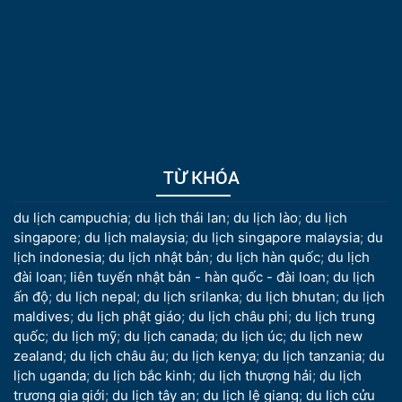
TỪ KHÓA
du lịch campuchia
;
du lịch thái lan
;
du lịch lào
;
du lịch
singapore
;
du lịch malaysia
;
du lịch singapore malaysia
;
du
lịch indonesia
;
du lịch nhật bản
;
du lịch hàn quốc
;
du lịch
đài loan
;
liên tuyến nhật bản - hàn quốc - đài loan
;
du lịch
ấn độ
;
du lịch nepal
;
du lịch srilanka
;
du lịch bhutan
;
du lịch
maldives
;
du lịch phật giáo
;
du lịch châu phi
;
du lịch trung
quốc
;
du lịch mỹ
;
du lịch canada
;
du lịch úc
;
du lịch new
zealand
;
du lịch châu âu
;
du lịch kenya
;
du lịch tanzania
;
du
lịch uganda
;
du lịch bắc kinh
;
du lịch thượng hải
;
du lịch
trương gia giới
;
du lịch tây an
;
du lịch lệ giang
;
du lịch cửu