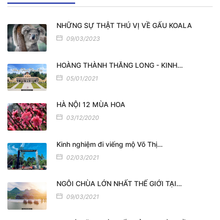
NHỮNG SỰ THẬT THÚ VỊ VỀ GẤU KOALA
09/03/2023
HOÀNG THÀNH THĂNG LONG - KINH…
05/01/2021
HÀ NỘI 12 MÙA HOA
03/12/2020
Kinh nghiệm đi viếng mộ Võ Thị…
02/03/2021
NGÔI CHÙA LỚN NHẤT THẾ GIỚI TẠI…
09/03/2021