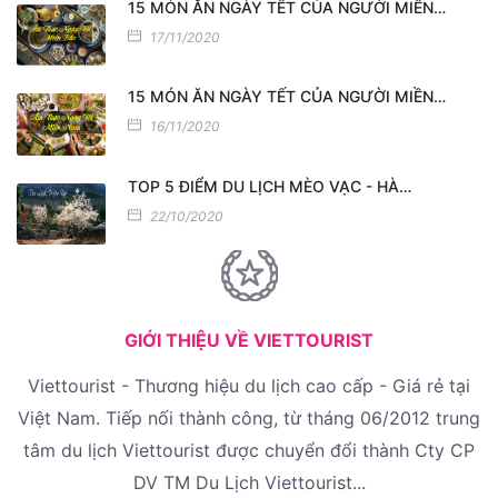
15 MÓN ĂN NGÀY TẾT CỦA NGƯỜI MIỀN…
17/11/2020
15 MÓN ĂN NGÀY TẾT CỦA NGƯỜI MIỀN…
16/11/2020
TOP 5 ĐIỂM DU LỊCH MÈO VẠC - HÀ…
22/10/2020
GIỚI THIỆU VỀ VIETTOURIST
Viettourist - Thương hiệu du lịch cao cấp - Giá rẻ tại
Việt Nam. Tiếp nối thành công, từ tháng 06/2012 trung
tâm du lịch Viettourist được chuyển đổi thành Cty CP
DV TM Du Lịch Viettourist...