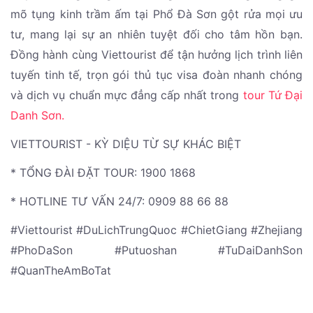
mõ tụng kinh trầm ấm tại Phổ Đà Sơn gột rửa mọi ưu
tư, mang lại sự an nhiên tuyệt đối cho tâm hồn bạn.
Đồng hành cùng Viettourist để tận hưởng lịch trình liên
tuyến tinh tế, trọn gói thủ tục visa đoàn nhanh chóng
và dịch vụ chuẩn mực đẳng cấp nhất trong
tour Tứ Đại
Danh Sơn.
VIETTOURIST - KỲ DIỆU TỪ SỰ KHÁC BIỆT
* TỔNG ĐÀI ĐẶT TOUR: 1900 1868
* HOTLINE TƯ VẤN 24/7: 0909 88 66 88
#Viettourist #DuLichTrungQuoc #ChietGiang #Zhejiang
#PhoDaSon #Putuoshan #TuDaiDanhSon
#QuanTheAmBoTat