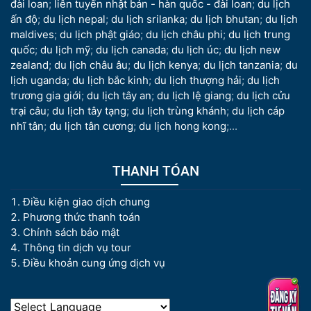
đài loan
;
liên tuyến nhật bản - hàn quốc - đài loan
;
du lịch
ấn độ
;
du lịch nepal
;
du lịch srilanka
;
du lịch bhutan
;
du lịch
maldives
;
du lịch phật giáo
;
du lịch châu phi
;
du lịch trung
quốc
;
du lịch mỹ
;
du lịch canada
;
du lịch úc
;
du lịch new
zealand
;
du lịch châu âu
;
du lịch kenya
;
du lịch tanzania
;
du
lịch uganda
;
du lịch bắc kinh
;
du lịch thượng hải
;
du lịch
trương gia giới
;
du lịch tây an
;
du lịch lệ giang
;
du lịch cửu
trại câu
;
du lịch tây tạng
;
du lịch trùng khánh
;
du lịch cáp
nhĩ tân
;
du lịch tân cương
;
du lịch hong kong
;...
THANH TÓAN
Điều kiện giao dịch chung
Phương thức thanh toán
Chính sách bảo mật
Thông tin dịch vụ tour
Điều khoản cung ứng dịch vụ