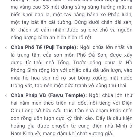
mạ vàng cao 33 mét đứng sừng sững hướng mặt ra
biển khơi bao la, một tay nâng bánh xe Pháp luân,
một tay bắt ấn cát tường. Đứng dưới chân đài sen,
lữ khách sẽ cảm nhận được sự che chở và nguồn
năng lượng bình an hiển hiện rõ rệt.
Chùa Phổ Tế (Puji Temple):
Ngôi chùa lớn nhất và
là trung tâm của sơn môn Phổ Đà Sơn, được xây
dựng từ thời nhà Tống. Trước cổng chùa là Hồ
Phóng Sinh rộng lớn với chiếc cầu đá uốn lượn, vào
mùa hè hoa sen nở rộ soi bóng xuống mặt nước
trong vắt, tạo nên một bức tranh vô cùng thư thái.
Chùa Pháp Vũ (Fawu Temple):
Ngôi chùa lớn thứ
hai nằm men theo triền núi dốc, nổi tiếng với Điện
Cửu Long sở hữu cấu trúc trần nhà chạm khắc chín
con rồng uốn lượn cực kỳ tinh xảo. Đây là cấu kiện
hoàng gia được chuyển từ cung điện nhà Minh ở
Nam Kinh về, mang đậm khí chất vương giả.