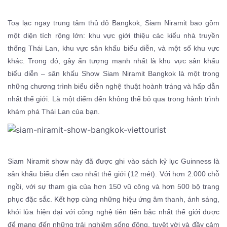
Toạ lạc ngay trung tâm thủ đô Bangkok,
Siam Niramit bao gồm
một diện tích rộng lớn: khu vực giới thiệu các kiểu nhà truyền
thống Thái Lan, khu vực sân khấu biểu diễn, và một số khu vực
khác. Trong đó, gây ấn tượng mạnh nhất là khu vực sân khấu
biểu diễn – sân khấu
Show Siam Niramit Bangkok là một trong
những chương trình biểu diễn nghệ thuật hoành tráng và hấp dẫn
nhất thế giới. Là một điểm đến không thể bỏ qua trong hành trình
khám phá Thái Lan của bạn.
Siam Niramit show này đã được ghi vào sách kỷ lục Guinness là
sân khấu biểu diễn cao nhất thế giới (12 mét). Với hơn 2.000 chỗ
ngồi,
với sự tham gia của hơn 150 vũ công và hơn 500 bộ trang
phục đặc sắc. Kết hợp cùng những hiệu ứng âm thanh, ánh sáng,
khói lửa hiện đại với công nghệ tiên tiến bậc nhất thế giới được
để mang đến những trải nghiệm sống động, tuyệt vời và đầy cảm