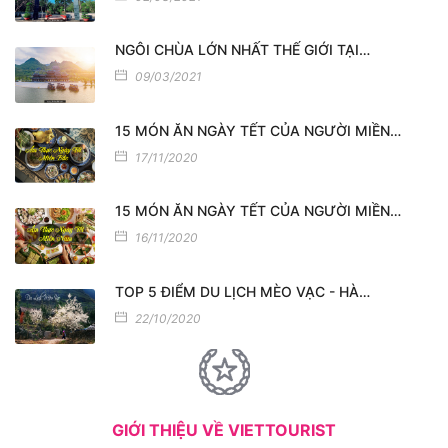
NGÔI CHÙA LỚN NHẤT THẾ GIỚI TẠI…
09/03/2021
15 MÓN ĂN NGÀY TẾT CỦA NGƯỜI MIỀN…
17/11/2020
15 MÓN ĂN NGÀY TẾT CỦA NGƯỜI MIỀN…
16/11/2020
TOP 5 ĐIỂM DU LỊCH MÈO VẠC - HÀ…
22/10/2020
GIỚI THIỆU VỀ VIETTOURIST