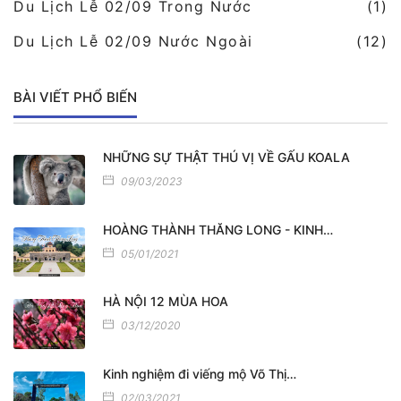
Du Lịch Lễ 02/09 Trong Nước
(1)
Du Lịch Lễ 02/09 Nước Ngoài
(12)
BÀI VIẾT PHỔ BIẾN
NHỮNG SỰ THẬT THÚ VỊ VỀ GẤU KOALA
09/03/2023
HOÀNG THÀNH THĂNG LONG - KINH…
05/01/2021
HÀ NỘI 12 MÙA HOA
03/12/2020
Kinh nghiệm đi viếng mộ Võ Thị…
02/03/2021