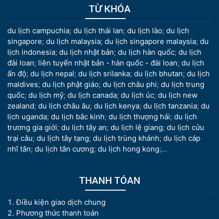
TỪ KHÓA
du lịch campuchia
;
du lịch thái lan
;
du lịch lào
;
du lịch
singapore
;
du lịch malaysia
;
du lịch singapore malaysia
;
du
lịch indonesia
;
du lịch nhật bản
;
du lịch hàn quốc
;
du lịch
đài loan
;
liên tuyến nhật bản - hàn quốc - đài loan
;
du lịch
ấn độ
;
du lịch nepal
;
du lịch srilanka
;
du lịch bhutan
;
du lịch
maldives
;
du lịch phật giáo
;
du lịch châu phi
;
du lịch trung
quốc
;
du lịch mỹ
;
du lịch canada
;
du lịch úc
;
du lịch new
zealand
;
du lịch châu âu
;
du lịch kenya
;
du lịch tanzania
;
du
lịch uganda
;
du lịch bắc kinh
;
du lịch thượng hải
;
du lịch
trương gia giới
;
du lịch tây an
;
du lịch lệ giang
;
du lịch cửu
trại câu
;
du lịch tây tạng
;
du lịch trùng khánh
;
du lịch cáp
nhĩ tân
;
du lịch tân cương
;
du lịch hong kong
;...
THANH TÓAN
Điều kiện giao dịch chung
Phương thức thanh toán