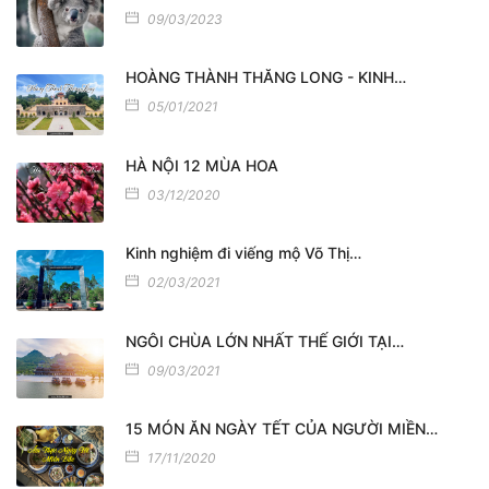
09/03/2023
HOÀNG THÀNH THĂNG LONG - KINH…
05/01/2021
HÀ NỘI 12 MÙA HOA
03/12/2020
Kinh nghiệm đi viếng mộ Võ Thị…
02/03/2021
NGÔI CHÙA LỚN NHẤT THẾ GIỚI TẠI…
09/03/2021
15 MÓN ĂN NGÀY TẾT CỦA NGƯỜI MIỀN…
17/11/2020