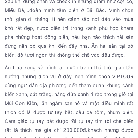
Sau khi dừng chân và check in những điểm như cột cờ,
Miếu Bà,…đoàn mình tắm biển ở Bãi Bắc. Mình chọn
thời gian đi tháng 11 nên cảnh sắc nơi đảo vào mùa
khô rất đẹp, nước biển thì trong xanh phù hợp khám
phá những hoạt động biển, nếu bạn nào thích hải sản
đừng nên bỏ qua khi đến đây nha. Ăn hải sản tại bờ
biển, độ tươi ngon thì không thể chê vào đâu được.
Ăn trưa xong và mình lại muốn tranh thủ thời gian tận
hưởng những dịch vụ ở đây, nên mình chọn VIPTOUR
cùng ngư dân địa phương đến tham quan khung cảnh
biển xanh, cát trắng, hàng dừa xanh rì rào trong gió tại
Mũi Con Kiến, lặn ngắm san hô và một điều mình rất
thích đó là được tự tay bắt, câu cá tôm, nhum biển.
Cảm giác tự tay bắt được rồi tự tay tìm tòi chế biến
rất là thích mà giá chỉ 200.000đ/khách nhưng được