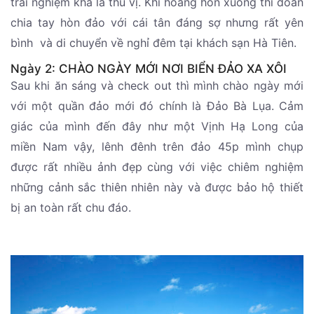
trải nghiệm khá là thú vị. Khi hoàng hôn xuống thì đoàn
chia tay hòn đảo với cái tân đáng sợ nhưng rất yên
bình và di chuyển về nghỉ đêm tại khách sạn Hà Tiên.
Ngày 2: CHÀO NGÀY MỚI NƠI BIỂN ĐẢO XA XÔI
Sau khi ăn sáng và check out thì mình chào ngày mới
với một quần đảo mới đó chính là Đảo Bà Lụa. Cảm
giác của mình đến đây như một Vịnh Hạ Long của
miền Nam vậy, lênh đênh trên đảo 45p mình chụp
được rất nhiều ảnh đẹp cùng với việc chiêm nghiệm
những cảnh sắc thiên nhiên này và được bảo hộ thiết
bị an toàn rất chu đáo.