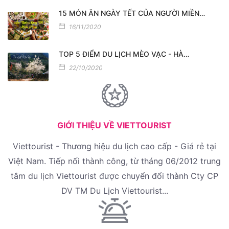
15 MÓN ĂN NGÀY TẾT CỦA NGƯỜI MIỀN…
16/11/2020
TOP 5 ĐIỂM DU LỊCH MÈO VẠC - HÀ…
22/10/2020
GIỚI THIỆU VỀ VIETTOURIST
Viettourist - Thương hiệu du lịch cao cấp - Giá rẻ tại
Việt Nam. Tiếp nối thành công, từ tháng 06/2012 trung
tâm du lịch Viettourist được chuyển đổi thành Cty CP
DV TM Du Lịch Viettourist...