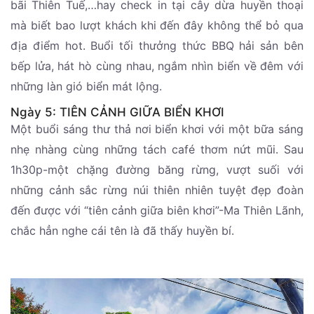
bãi Thiên Tuế,…hay check in tại cây dừa huyền thoại
mà biết bao lượt khách khi đến đây không thể bỏ qua
địa điểm hot. Buổi tối thưởng thức BBQ hải sản bên
bếp lửa, hát hò cùng nhau, ngắm nhìn biển về đêm với
những làn gió biển mát lộng.
Ngày 5: TIÊN CẢNH GIỮA BIỂN KHƠI
Một buổi sáng thư thả nơi biển khơi với một bữa sáng
nhẹ nhàng cùng những tách café thơm nứt mũi. Sau
1h30p-một chặng đường băng rừng, vượt suối với
những cảnh sắc rừng núi thiên nhiên tuyệt đẹp đoàn
đến được với “tiên cảnh giữa biên khơi”-Ma Thiên Lãnh,
chắc hẳn nghe cái tên là đã thấy huyền bí.