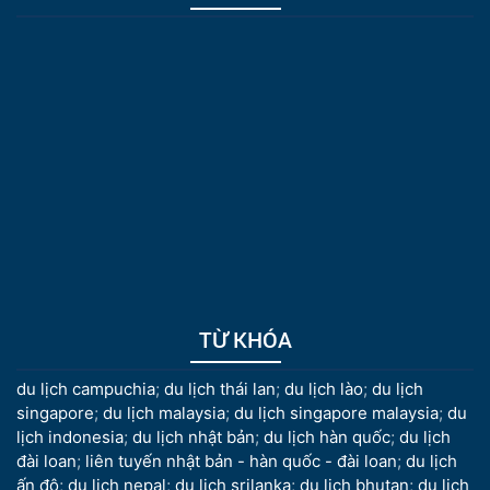
TỪ KHÓA
du lịch campuchia
;
du lịch thái lan
;
du lịch lào
;
du lịch
singapore
;
du lịch malaysia
;
du lịch singapore malaysia
;
du
lịch indonesia
;
du lịch nhật bản
;
du lịch hàn quốc
;
du lịch
đài loan
;
liên tuyến nhật bản - hàn quốc - đài loan
;
du lịch
ấn độ
;
du lịch nepal
;
du lịch srilanka
;
du lịch bhutan
;
du lịch