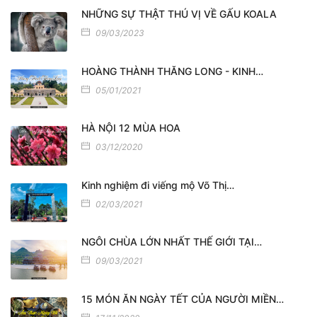
NHỮNG SỰ THẬT THÚ VỊ VỀ GẤU KOALA
09/03/2023
HOÀNG THÀNH THĂNG LONG - KINH…
05/01/2021
HÀ NỘI 12 MÙA HOA
03/12/2020
Kinh nghiệm đi viếng mộ Võ Thị…
02/03/2021
NGÔI CHÙA LỚN NHẤT THẾ GIỚI TẠI…
09/03/2021
15 MÓN ĂN NGÀY TẾT CỦA NGƯỜI MIỀN…