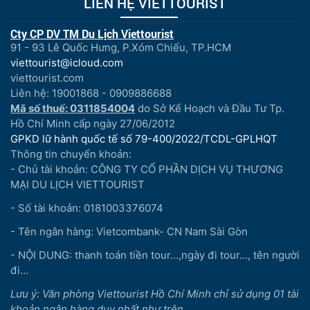
LIÊN HỆ VIETTOURIST
Cty CP DV TM Du Lịch Viettourist
91 - 93 Lê Quốc Hưng, P.Xóm Chiếu, TP.HCM
viettourist@icloud.com
viettourist.com
Liên hệ: 19001868 - 0909886688
Mã số thuế: 0311854004
do Sở Kế Hoạch và Đầu Tư Tp.
Hồ Chí Minh cấp ngày 27/06/2012
GPKD lữ hành quốc tế số 79-400/2022/TCDL-GPLHQT
Thông tin chuyển khoản:
- Chủ tài khoản: CÔNG TY CỔ PHẦN DỊCH VỤ THƯƠNG
MẠI DU LỊCH VIETTOURIST
- Số tài khoản: 0181003376074
- Tên ngân hàng: Vietcombank- CN Nam Sài Gòn
- NỘI DUNG: thanh toán tiền tour...,ngày đi tour..., tên người
đi...
Lưu ý: Văn phòng Viettourist Hồ Chí Minh chỉ sử dụng 01 tài
khoản ngân hàng duy nhất như trên.