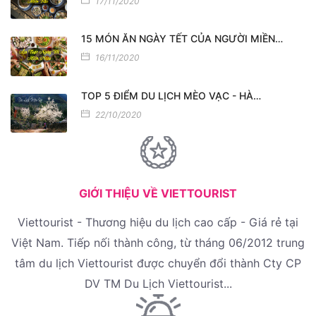
17/11/2020
15 MÓN ĂN NGÀY TẾT CỦA NGƯỜI MIỀN…
16/11/2020
TOP 5 ĐIỂM DU LỊCH MÈO VẠC - HÀ…
22/10/2020
GIỚI THIỆU VỀ VIETTOURIST
Viettourist - Thương hiệu du lịch cao cấp - Giá rẻ tại
Việt Nam. Tiếp nối thành công, từ tháng 06/2012 trung
tâm du lịch Viettourist được chuyển đổi thành Cty CP
DV TM Du Lịch Viettourist...