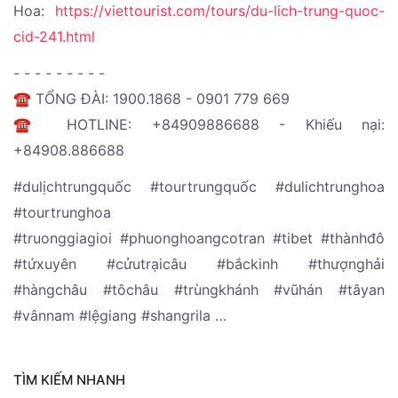
Hoa:
https://viettourist.com/tours/du-lich-trung-quoc-
cid-241.html
- - - - - - - - -
☎️ TỔNG ĐÀI: 1900.1868 - 0901 779 669
☎️ HOTLINE: +84909886688 - Khiếu nại:
+84908.886688
#dulịchtrungquốc #tourtrungquốc #dulichtrunghoa
#tourtrunghoa
#truonggiagioi #phuonghoangcotran #tibet #thànhđô
#tứxuyên #cửutrạicâu #bắckinh #thượnghải
#hàngchâu #tôchâu #trùngkhánh #vũhán #tâyan
#vânnam #lệgiang #shangrila …
TÌM KIẾM NHANH