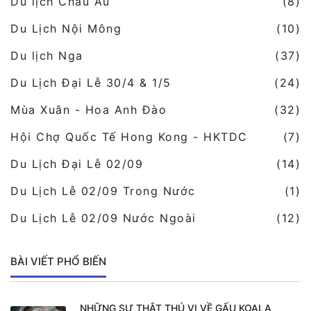
Du lịch Châu Âu
(8)
Du Lịch Nội Mông
(10)
Du lịch Nga
(37)
Du Lịch Đại Lễ 30/4 & 1/5
(24)
Mùa Xuân - Hoa Anh Đào
(32)
Hội Chợ Quốc Tế Hong Kong - HKTDC
(7)
Du Lịch Đại Lễ 02/09
(14)
Du Lịch Lễ 02/09 Trong Nước
(1)
Du Lịch Lễ 02/09 Nước Ngoài
(12)
BÀI VIẾT PHỔ BIẾN
NHỮNG SỰ THẬT THÚ VỊ VỀ GẤU KOALA