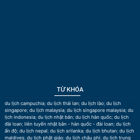
TỪ KHÓA
du lịch campuchia
;
du lịch thái lan
;
du lịch lào
;
du lịch
singapore
;
du lịch malaysia
;
du lịch singapore malaysia
;
du
lịch indonesia
;
du lịch nhật bản
;
du lịch hàn quốc
;
du lịch
đài loan
;
liên tuyến nhật bản - hàn quốc - đài loan
;
du lịch
ấn độ
;
du lịch nepal
;
du lịch srilanka
;
du lịch bhutan
;
du lịch
maldives
;
du lịch phật giáo
;
du lịch châu phi
;
du lịch trung