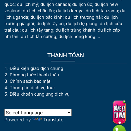
quốc
;
du lịch mỹ
;
du lịch canada
;
du lịch úc
;
du lịch new
zealand
;
du lịch châu âu
;
du lịch kenya
;
du lịch tanzania
;
du
lịch uganda
;
du lịch bắc kinh
;
du lịch thượng hải
;
du lịch
trương gia giới
;
du lịch tây an
;
du lịch lệ giang
;
du lịch cửu
trại câu
;
du lịch tây tạng
;
du lịch trùng khánh
;
du lịch cáp
nhĩ tân
;
du lịch tân cương
;
du lịch hong kong
;...
THANH TÓAN
Điều kiện giao dịch chung
Phương thức thanh toán
Chính sách bảo mật
Thông tin dịch vụ tour
Điều khoản cung ứng dịch vụ
Powered by
Translate