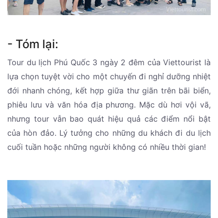
- Tóm lại:
Tour du lịch Phú Quốc 3 ngày 2 đêm của Viettourist là
lựa chọn tuyệt vời cho một chuyến đi nghỉ dưỡng nhiệt
đới nhanh chóng, kết hợp giữa thư giãn trên bãi biển,
phiêu lưu và văn hóa địa phương. Mặc dù hơi vội vã,
nhưng tour vẫn bao quát hiệu quả các điểm nổi bật
của hòn đảo. Lý tưởng cho những du khách đi du lịch
cuối tuần hoặc những người không có nhiều thời gian!