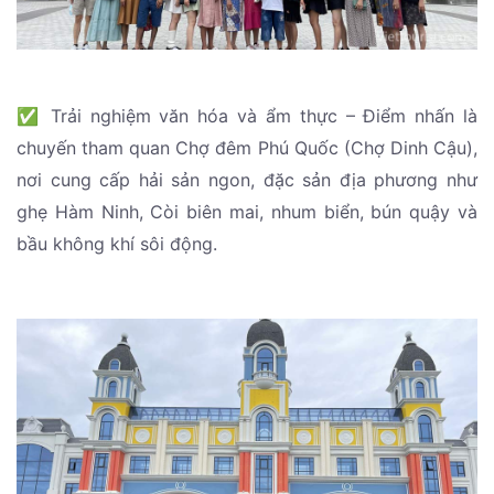
✅ Trải nghiệm văn hóa và ẩm thực – Điểm nhấn là
chuyến tham quan Chợ đêm Phú Quốc (Chợ Dinh Cậu),
nơi cung cấp hải sản ngon, đặc sản địa phương như
ghẹ Hàm Ninh, Còi biên mai, nhum biển, bún quậy và
bầu không khí sôi động.