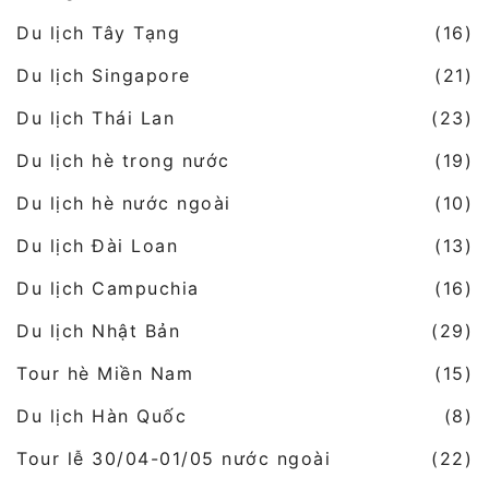
Du lịch Tây Tạng
(16)
Du lịch Singapore
(21)
Du lịch Thái Lan
(23)
Du lịch hè trong nước
(19)
Du lịch hè nước ngoài
(10)
Du lịch Đài Loan
(13)
Du lịch Campuchia
(16)
Du lịch Nhật Bản
(29)
Tour hè Miền Nam
(15)
Du lịch Hàn Quốc
(8)
Tour lễ 30/04-01/05 nước ngoài
(22)