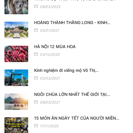
09/03/2023
HOÀNG THÀNH THĂNG LONG - KINH…
05/01/2021
HÀ NỘI 12 MÙA HOA
03/12/2020
Kinh nghiệm đi viếng mộ Võ Thị…
02/03/2021
NGÔI CHÙA LỚN NHẤT THẾ GIỚI TẠI…
09/03/2021
15 MÓN ĂN NGÀY TẾT CỦA NGƯỜI MIỀN…
17/11/2020