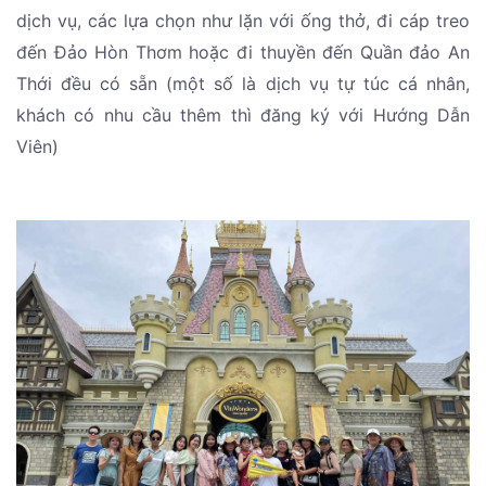
dịch vụ, các lựa chọn như lặn với ống thở, đi cáp treo
đến Đảo Hòn Thơm hoặc đi thuyền đến Quần đảo An
Thới đều có sẵn (một số là dịch vụ tự túc cá nhân,
khách có nhu cầu thêm thì đăng ký với Hướng Dẫn
Viên)