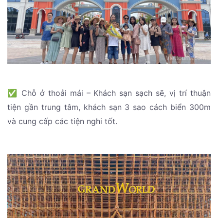
✅ Chỗ ở thoải mái – Khách sạn sạch sẽ, vị trí thuận
tiện gần trung tâm, khách sạn 3 sao cách biển 300m
và cung cấp các tiện nghi tốt.