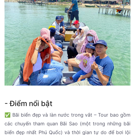
- Điểm nổi bật
✅ Bãi biển đẹp và làn nước trong vắt – Tour bao gồm
các chuyến tham quan Bãi Sao (một trong những bãi
biển đẹp nhất Phú Quốc) và thời gian tự do để bơi lội