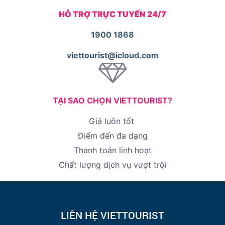
HỖ TRỢ TRỰC TUYẾN 24/7
1900 1868
viettourist@icloud.com
TẠI SAO CHỌN VIETTOURIST?
Giá luôn tốt
Điểm đến đa dạng
Thanh toán linh hoạt
Chất lượng dịch vụ vượt trội
LIÊN HỆ VIETTOURIST