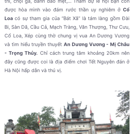
thi, chọi gà, đánh đáo mẹt,… Tham dự lễ hội bạn còn
được hòa mình vào đám rước thần uy nghiêm ở
Cổ
Loa
có sự tham gia của “Bát Xã” là tám làng gồm Ðài
Bi, Sàn Dã, Cầu Cả, Mạch Tràng, Văn Thượng, Thư Cưu,
Cổ Loa, Xép cùng thờ chung vị vua An Dương Vương
và tìm hiểu truyền thuyết
An Dương Vương - Mị Châu
- Trọng Thủy.
Chỉ cách trung tâm khoảng 20km nên
đây cũng được coi là địa điểm chơi Tết Nguyên đán ở
Hà Nội hấp dẫn và thú vị.