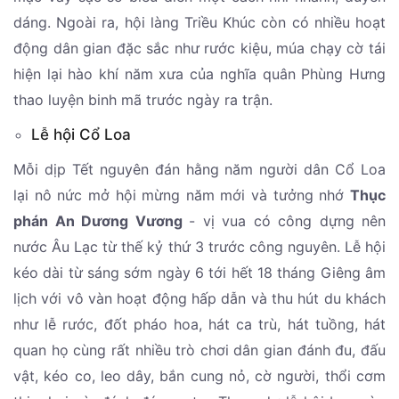
dáng. Ngoài ra, hội làng Triều Khúc còn có nhiều hoạt
động dân gian đặc sắc như rước kiệu, múa chạy cờ tái
hiện lại hào khí năm xưa của nghĩa quân Phùng Hưng
thao luyện binh mã trước ngày ra trận.
Lễ hội Cổ Loa
Mỗi dịp Tết nguyên đán hằng năm người dân Cổ Loa
lại nô nức mở hội mừng năm mới và tưởng nhớ
Thục
phán An Dương Vương
- vị vua có công dựng nên
nước Âu Lạc từ thế kỷ thứ 3 trước công nguyên. Lễ hội
kéo dài từ sáng sớm ngày 6 tới hết 18 tháng Giêng âm
lịch với vô vàn hoạt động hấp dẫn và thu hút du khách
như lễ rước, đốt pháo hoa, hát ca trù, hát tuồng, hát
quan họ cùng rất nhiều trò chơi dân gian đánh đu, đấu
vật, kéo co, leo dây, bắn cung nỏ, cờ người, thổi cơm