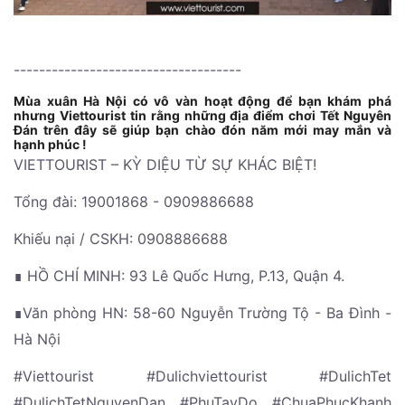
------------------------------------
Mùa xuân Hà Nội có vô vàn hoạt động để bạn khám phá
nhưng Viettourist tin rằng những địa điểm chơi Tết Nguyên
Đán trên đây sẽ giúp bạn chào đón năm mới may mắn và
hạnh phúc !
VIETTOURIST – KỲ DIỆU TỪ SỰ KHÁC BIỆT!
Tổng đài: 19001868 - 0909886688
Khiếu nại / CSKH: 0908886688
∎ HỒ CHÍ MINH: 93 Lê Quốc Hưng, P.13, Quận 4.
∎Văn phòng HN: 58-60 Nguyễn Trường Tộ - Ba Đình -
Hà Nội
#Viettourist #Dulichviettourist #DulichTet
#DulichTetNguyenDan #PhuTayDo #ChuaPhucKhanh