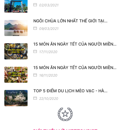
02/03/2021
NGÔI CHÙA LỚN NHẤT THẾ GIỚI TẠI…
09/03/2021
15 MÓN ĂN NGÀY TẾT CỦA NGƯỜI MIỀN…
17/11/2020
15 MÓN ĂN NGÀY TẾT CỦA NGƯỜI MIỀN…
16/11/2020
TOP 5 ĐIỂM DU LỊCH MÈO VẠC - HÀ…
22/10/2020