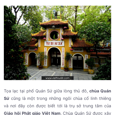
Tọa lạc tại phố Quán Sứ giữa lòng thủ đô,
chùa Quán
Sứ
cũng là một trong những ngôi chùa cổ linh thiêng
và nơi đây còn được biết tới là trụ sở trung tâm của
Giáo hội Phật giáo Việt Nam
. Chùa Quán Sứ được xây