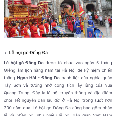
Lễ hội gò Đống Đa
Lễ hội gò Đống Đa
được tổ chức vào ngày 5 tháng
Giêng âm lịch hàng năm tại Hà Nội để kỷ niệm chiến
thắng
Ngọc Hồi - Đống Đa
oanh liệt của nghĩa quân
Tây Sơn và tưởng nhớ công tích lẫy lừng của vua
Quang Trung. Đây là lễ hội truyền thống và địa điểm
chơi Tết nguyên đán lâu đời ở Hà Nội trong suốt hơn
200 năm qua. Lễ hội gò Đống Đa cũng bao gồm phần
lễ và phần hội như nhiều lễ hội dân gian Việt Nam