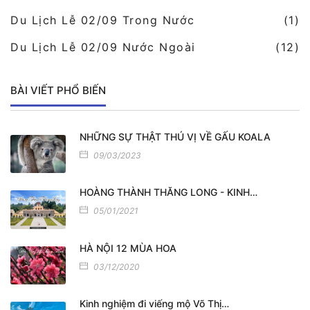
Du Lịch Lễ 02/09 Trong Nước
(1)
Du Lịch Lễ 02/09 Nước Ngoài
(12)
BÀI VIẾT PHỔ BIẾN
NHỮNG SỰ THẬT THÚ VỊ VỀ GẤU KOALA
09/03/2023
HOÀNG THÀNH THĂNG LONG - KINH…
05/01/2021
HÀ NỘI 12 MÙA HOA
03/12/2020
Kinh nghiệm đi viếng mộ Võ Thị…