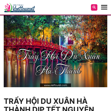
TRẨY HỘI DU XUÂN HÀ
THÀNH DỊP TẾT NGUYÊN