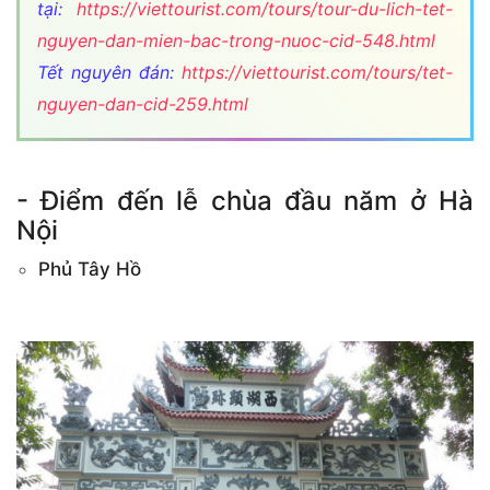
tại:
https://viettourist.com/tours/tour-du-lich-tet-
nguyen-dan-mien-bac-trong-nuoc-cid-548.html
Tết nguyên đán:
https://viettourist.com/tours/tet-
nguyen-dan-cid-259.html
- Điểm đến lễ chùa đầu năm ở Hà
Nội
Phủ Tây Hồ