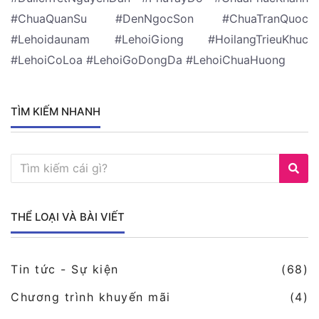
#ChuaQuanSu #DenNgocSon #ChuaTranQuoc
#Lehoidaunam #LehoiGiong #HoilangTrieuKhuc
#LehoiCoLoa #LehoiGoDongDa #LehoiChuaHuong
TÌM KIẾM NHANH
THỂ LOẠI VÀ BÀI VIẾT
Tin tức - Sự kiện
(68)
Chương trình khuyến mãi
(4)