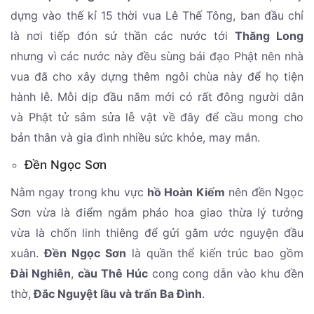
dựng vào thế kỉ 15 thời vua Lê Thế Tông, ban đầu chỉ
là nơi tiếp đón sứ thần các nước tới
Thăng Long
nhưng vì các nước này đều sùng bái đạo Phật nên nhà
vua đã cho xây dựng thêm ngôi chùa này để họ tiện
hành lễ. Mỗi dịp đầu năm mới có rất đông người dân
và Phật tử sắm sửa lễ vật về đây để cầu mong cho
bản thân và gia đình nhiều sức khỏe, may mắn.
Đền Ngọc Sơn
Nằm ngay trong khu vực
hồ Hoàn Kiếm
nên đền Ngọc
Sơn vừa là điểm ngắm pháo hoa giao thừa lý tưởng
vừa là chốn linh thiêng để gửi gắm ước nguyện đầu
xuân.
Đền Ngọc Sơn
là quần thể kiến trúc bao gồm
Đài Nghiên
,
cầu Thê Húc
cong cong dẫn vào khu đền
thờ,
Đắc Nguyệt lầu và trấn Ba Đình
.