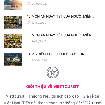
09/03/2021
15 MÓN ĂN NGÀY TẾT CỦA NGƯỜI MIỀN…
17/11/2020
15 MÓN ĂN NGÀY TẾT CỦA NGƯỜI MIỀN…
16/11/2020
TOP 5 ĐIỂM DU LỊCH MÈO VẠC - HÀ…
22/10/2020
GIỚI THIỆU VỀ VIETTOURIST
Viettourist - Thương hiệu du lịch cao cấp - Giá rẻ tại
Việt Nam. Tiếp nối thành công, từ tháng 06/2012 trung