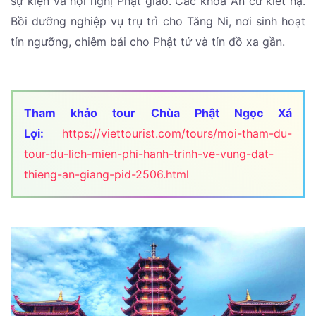
sự kiện và hội nghị Phật giáo. Các khóa An cư kiết hạ.
Bồi dưỡng nghiệp vụ trụ trì cho Tăng Ni, nơi sinh hoạt
tín ngưỡng, chiêm bái cho Phật tử và tín đồ xa gần.
Tham khảo tour Chùa Phật Ngọc Xá
Lợi:
https://viettourist.com/tours/moi-tham-du-
tour-du-lich-mien-phi-hanh-trinh-ve-vung-dat-
thieng-an-giang-pid-2506.html