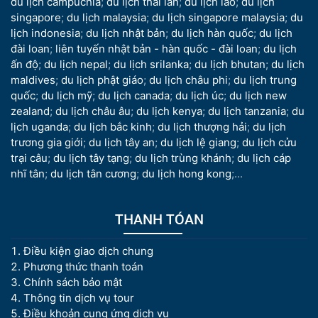
du lịch campuchia
;
du lịch thái lan
;
du lịch lào
;
du lịch
singapore
;
du lịch malaysia
;
du lịch singapore malaysia
;
du
lịch indonesia
;
du lịch nhật bản
;
du lịch hàn quốc
;
du lịch
đài loan
;
liên tuyến nhật bản - hàn quốc - đài loan
;
du lịch
ấn độ
;
du lịch nepal
;
du lịch srilanka
;
du lịch bhutan
;
du lịch
maldives
;
du lịch phật giáo
;
du lịch châu phi
;
du lịch trung
quốc
;
du lịch mỹ
;
du lịch canada
;
du lịch úc
;
du lịch new
zealand
;
du lịch châu âu
;
du lịch kenya
;
du lịch tanzania
;
du
lịch uganda
;
du lịch bắc kinh
;
du lịch thượng hải
;
du lịch
trương gia giới
;
du lịch tây an
;
du lịch lệ giang
;
du lịch cửu
trại câu
;
du lịch tây tạng
;
du lịch trùng khánh
;
du lịch cáp
nhĩ tân
;
du lịch tân cương
;
du lịch hong kong
;...
THANH TÓAN
Điều kiện giao dịch chung
Phương thức thanh toán
Chính sách bảo mật
Thông tin dịch vụ tour
Điều khoản cung ứng dịch vụ