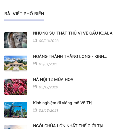
BÀI VIẾT PHỔ BIẾN
NHỮNG SỰ THẬT THÚ VỊ VỀ GẤU KOALA
09/03/2023
HOÀNG THÀNH THĂNG LONG - KINH…
05/01/2021
HÀ NỘI 12 MÙA HOA
03/12/2020
Kinh nghiệm đi viếng mộ Võ Thị…
02/03/2021
NGÔI CHÙA LỚN NHẤT THẾ GIỚI TẠI…