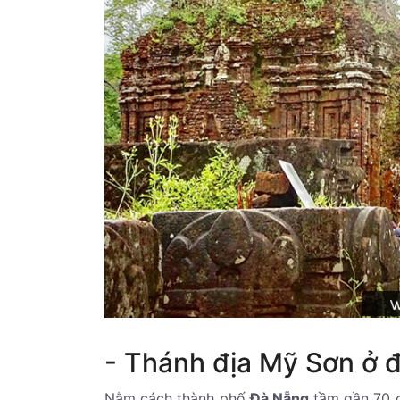
- Thánh địa Mỹ Sơn ở 
Nằm cách thành phố
Đà Nẵng
tầm gần 70 c