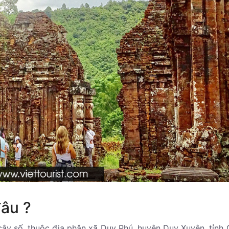
đâu ?
ây số, thuộc địa phận xã Duy Phú, huyện Duy Xuyên, tỉnh