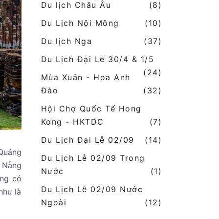
Du lịch Châu Âu
(8)
Du Lịch Nội Mông
(10)
Du lịch Nga
(37)
Du Lịch Đại Lễ 30/4 & 1/5
(24)
Mùa Xuân - Hoa Anh
Đào
(32)
Hội Chợ Quốc Tế Hong
Kong - HKTDC
(7)
Du Lịch Đại Lễ 02/09
(14)
 Quảng
Du Lịch Lễ 02/09 Trong
à Nẵng
Nước
(1)
ũng có
Du Lịch Lễ 02/09 Nước
như là
Ngoài
(12)