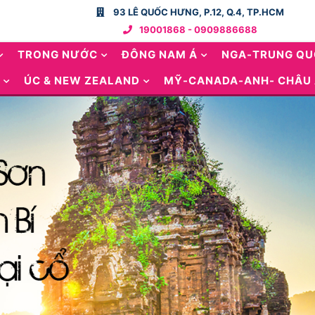
93 LÊ QUỐC HƯNG, P.12, Q.4, TP.HCM
19001868 - 0909886688
TRONG NƯỚC
ĐÔNG NAM Á
NGA-TRUNG Q
ÚC & NEW ZEALAND
MỸ-CANADA-ANH- CHÂU