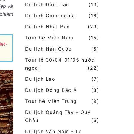
Du lịch Đài Loan
(13)
đẹp và
 chiêm
Du lịch Campuchia
(16)
Du lịch Nhật Bản
(29)
Tour hè Miền Nam
(15)
iet-
Du lịch Hàn Quốc
(8)
Tour lễ 30/04-01/05 nước
ngoài
(22)
Du lịch Lào
(7)
Du lịch Đông Bắc Á
(8)
Tour hè Miền Trung
(9)
Du lịch Quảng Tây - Quý
Châu
(6)
Du lịch Vân Nam - Lệ