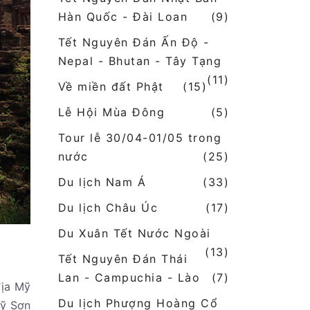
Hàn Quốc - Đài Loan
(9)
Tết Nguyên Đán Ấn Độ -
Nepal - Bhutan - Tây Tạng
(11)
Về miền đất Phật
(15)
Lễ Hội Mùa Đông
(5)
Tour lễ 30/04-01/05 trong
nước
(25)
Du lịch Nam Á
(33)
Du lịch Châu Úc
(17)
Du Xuân Tết Nước Ngoài
(13)
Tết Nguyên Đán Thái
Lan - Campuchia - Lào
(7)
địa Mỹ
Du lịch Phượng Hoàng Cổ
Mỹ Sơn