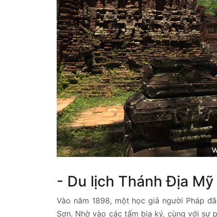
- Du lịch Thánh Địa Mỹ 
Vào năm 1898, một học giả người Pháp đã 
Sơn. Nhờ vào các tấm bia ký, cùng với sự p