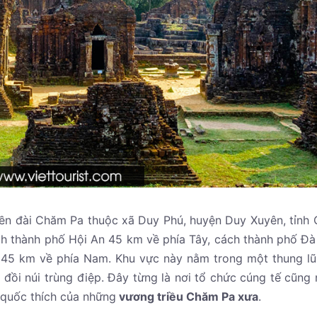
 đền đài Chăm Pa thuộc xã Duy Phú, huyện Duy Xuyên, tỉnh
ch thành phố Hội An 45 km về phía Tây, cách thành phố Đ
45 km về phía Nam. Khu vực này nằm trong một thung l
đồi núi trùng điệp. Đây từng là nơi tổ chức cúng tế cũng 
 quốc thích của những
vương triều Chăm Pa xưa
.