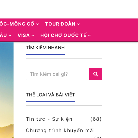
UÔC-MÔNG CỔ
TOUR ĐOÀN
 ÂU
VISA
HỘI CHỢ QUỐC TẾ
TÌM KIẾM NHANH
THỂ LOẠI VÀ BÀI VIẾT
Tin tức - Sự kiện
(68)
Chương trình khuyến mãi