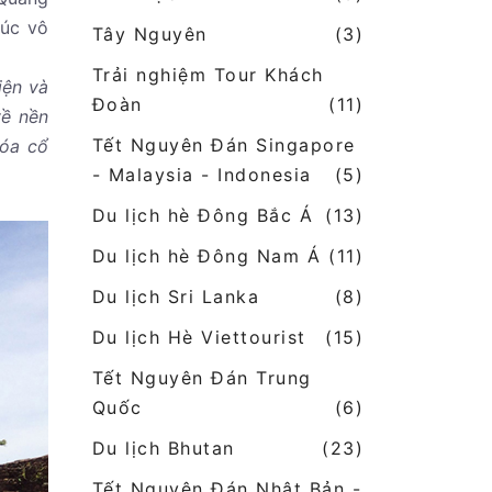
rúc vô
Tây Nguyên
(3)
Trải nghiệm Tour Khách
iện và
Đoàn
(11)
về nền
Tết Nguyên Đán Singapore
hóa cổ
- Malaysia - Indonesia
(5)
Du lịch hè Đông Bắc Á
(13)
Du lịch hè Đông Nam Á
(11)
Du lịch Sri Lanka
(8)
Du lịch Hè Viettourist
(15)
Tết Nguyên Đán Trung
Quốc
(6)
Du lịch Bhutan
(23)
Tết Nguyên Đán Nhật Bản -