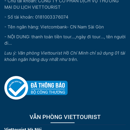
- Chủ tài khoản: CÔNG TY CỔ PHẦN DỊCH VỤ THƯƠNG
MẠI DU LỊCH VIETTOURIST
- Số tài khoản: 0181003376074
- Tên ngân hàng: Vietcombank- CN Nam Sài Gòn
- NỘI DUNG: thanh toán tiền tour...,ngày đi tour..., tên người
đi...
Lưu ý: Văn phòng Viettourist Hồ Chí Minh chỉ sử dụng 01 tài
khoản ngân hàng duy nhất như trên.
VĂN PHÒNG VIETTOURIST
Viettourist Hà Nội