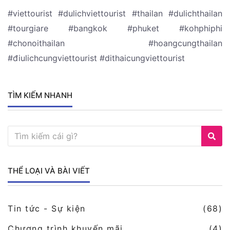
#viettourist #dulichviettourist #thailan #dulichthailan
#tourgiare #bangkok #phuket #kohphiphi
#chonoithailan #hoangcungthailan
#điulichcungviettourist #dithaicungviettourist
TÌM KIẾM NHANH
THỂ LOẠI VÀ BÀI VIẾT
Tin tức - Sự kiện
(68)
Chương trình khuyến mãi
(4)