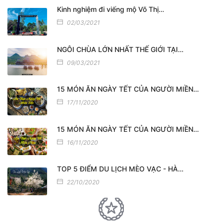
Kinh nghiệm đi viếng mộ Võ Thị…
02/03/2021
NGÔI CHÙA LỚN NHẤT THẾ GIỚI TẠI…
09/03/2021
15 MÓN ĂN NGÀY TẾT CỦA NGƯỜI MIỀN…
17/11/2020
15 MÓN ĂN NGÀY TẾT CỦA NGƯỜI MIỀN…
16/11/2020
TOP 5 ĐIỂM DU LỊCH MÈO VẠC - HÀ…
22/10/2020