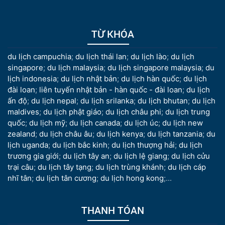
TỪ KHÓA
du lịch campuchia
;
du lịch thái lan
;
du lịch lào
;
du lịch
singapore
;
du lịch malaysia
;
du lịch singapore malaysia
;
du
lịch indonesia
;
du lịch nhật bản
;
du lịch hàn quốc
;
du lịch
đài loan
;
liên tuyến nhật bản - hàn quốc - đài loan
;
du lịch
ấn độ
;
du lịch nepal
;
du lịch srilanka
;
du lịch bhutan
;
du lịch
maldives
;
du lịch phật giáo
;
du lịch châu phi
;
du lịch trung
quốc
;
du lịch mỹ
;
du lịch canada
;
du lịch úc
;
du lịch new
zealand
;
du lịch châu âu
;
du lịch kenya
;
du lịch tanzania
;
du
lịch uganda
;
du lịch bắc kinh
;
du lịch thượng hải
;
du lịch
trương gia giới
;
du lịch tây an
;
du lịch lệ giang
;
du lịch cửu
trại câu
;
du lịch tây tạng
;
du lịch trùng khánh
;
du lịch cáp
nhĩ tân
;
du lịch tân cương
;
du lịch hong kong
;...
THANH TÓAN