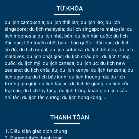
TỪ KHÓA
du lịch campuchia
;
du lịch thái lan
;
du lịch lào
;
du lịch
singapore
;
du lịch malaysia
;
du lịch singapore malaysia
;
du
lịch indonesia
;
du lịch nhật bản
;
du lịch hàn quốc
;
du lịch
đài loan
;
liên tuyến nhật bản - hàn quốc - đài loan
;
du lịch
ấn độ
;
du lịch nepal
;
du lịch srilanka
;
du lịch bhutan
;
du lịch
maldives
;
du lịch phật giáo
;
du lịch châu phi
;
du lịch trung
quốc
;
du lịch mỹ
;
du lịch canada
;
du lịch úc
;
du lịch new
zealand
;
du lịch châu âu
;
du lịch kenya
;
du lịch tanzania
;
du
lịch uganda
;
du lịch bắc kinh
;
du lịch thượng hải
;
du lịch
trương gia giới
;
du lịch tây an
;
du lịch lệ giang
;
du lịch cửu
trại câu
;
du lịch tây tạng
;
du lịch trùng khánh
;
du lịch cáp
nhĩ tân
;
du lịch tân cương
;
du lịch hong kong
;...
THANH TÓAN
Điều kiện giao dịch chung
Phương thức thanh toán