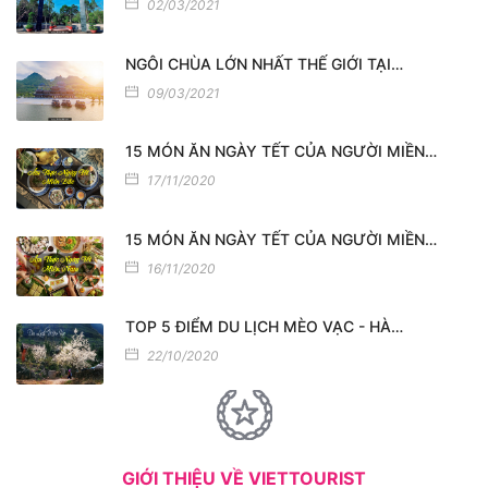
02/03/2021
NGÔI CHÙA LỚN NHẤT THẾ GIỚI TẠI…
09/03/2021
15 MÓN ĂN NGÀY TẾT CỦA NGƯỜI MIỀN…
17/11/2020
15 MÓN ĂN NGÀY TẾT CỦA NGƯỜI MIỀN…
16/11/2020
TOP 5 ĐIỂM DU LỊCH MÈO VẠC - HÀ…
22/10/2020
GIỚI THIỆU VỀ VIETTOURIST