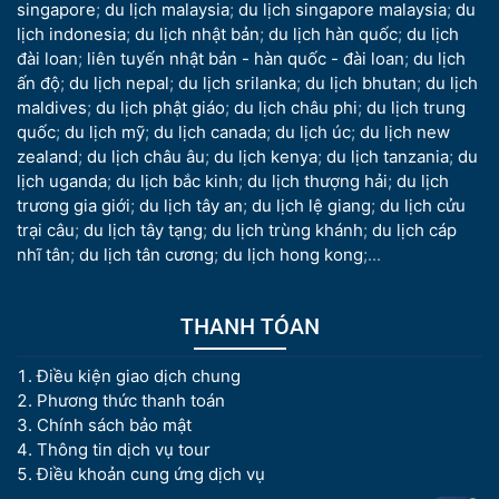
singapore
;
du lịch malaysia
;
du lịch singapore malaysia
;
du
lịch indonesia
;
du lịch nhật bản
;
du lịch hàn quốc
;
du lịch
đài loan
;
liên tuyến nhật bản - hàn quốc - đài loan
;
du lịch
ấn độ
;
du lịch nepal
;
du lịch srilanka
;
du lịch bhutan
;
du lịch
maldives
;
du lịch phật giáo
;
du lịch châu phi
;
du lịch trung
quốc
;
du lịch mỹ
;
du lịch canada
;
du lịch úc
;
du lịch new
zealand
;
du lịch châu âu
;
du lịch kenya
;
du lịch tanzania
;
du
lịch uganda
;
du lịch bắc kinh
;
du lịch thượng hải
;
du lịch
trương gia giới
;
du lịch tây an
;
du lịch lệ giang
;
du lịch cửu
trại câu
;
du lịch tây tạng
;
du lịch trùng khánh
;
du lịch cáp
nhĩ tân
;
du lịch tân cương
;
du lịch hong kong
;...
THANH TÓAN
Điều kiện giao dịch chung
Phương thức thanh toán
Chính sách bảo mật
Thông tin dịch vụ tour
Điều khoản cung ứng dịch vụ