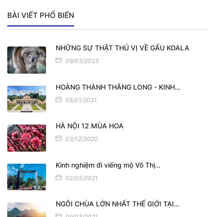
BÀI VIẾT PHỔ BIẾN
NHỮNG SỰ THẬT THÚ VỊ VỀ GẤU KOALA
09/03/2023
HOÀNG THÀNH THĂNG LONG - KINH…
05/01/2021
HÀ NỘI 12 MÙA HOA
03/12/2020
Kinh nghiệm đi viếng mộ Võ Thị…
02/03/2021
NGÔI CHÙA LỚN NHẤT THẾ GIỚI TẠI…
09/03/2021