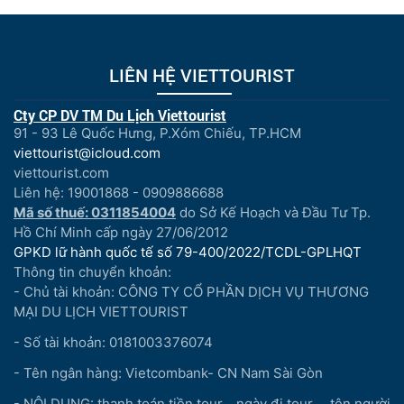
LIÊN HỆ VIETTOURIST
Cty CP DV TM Du Lịch Viettourist
91 - 93 Lê Quốc Hưng, P.Xóm Chiếu, TP.HCM
viettourist@icloud.com
viettourist.com
Liên hệ: 19001868 - 0909886688
Mã số thuế: 0311854004
do Sở Kế Hoạch và Đầu Tư Tp.
Hồ Chí Minh cấp ngày 27/06/2012
GPKD lữ hành quốc tế số 79-400/2022/TCDL-GPLHQT
Thông tin chuyển khoản:
- Chủ tài khoản: CÔNG TY CỔ PHẦN DỊCH VỤ THƯƠNG
MẠI DU LỊCH VIETTOURIST
- Số tài khoản: 0181003376074
- Tên ngân hàng: Vietcombank- CN Nam Sài Gòn
- NỘI DUNG: thanh toán tiền tour...,ngày đi tour..., tên người