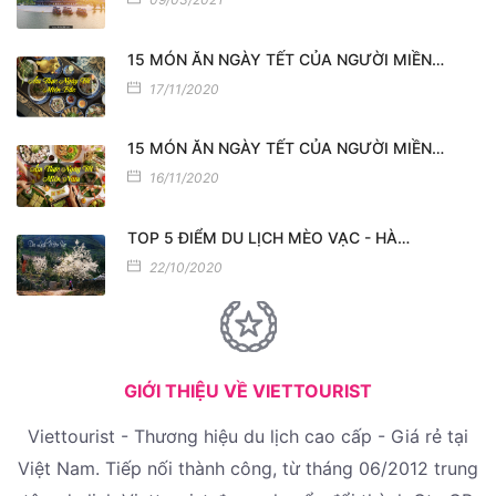
15 MÓN ĂN NGÀY TẾT CỦA NGƯỜI MIỀN…
17/11/2020
15 MÓN ĂN NGÀY TẾT CỦA NGƯỜI MIỀN…
16/11/2020
TOP 5 ĐIỂM DU LỊCH MÈO VẠC - HÀ…
22/10/2020
GIỚI THIỆU VỀ VIETTOURIST
Viettourist - Thương hiệu du lịch cao cấp - Giá rẻ tại
Việt Nam. Tiếp nối thành công, từ tháng 06/2012 trung