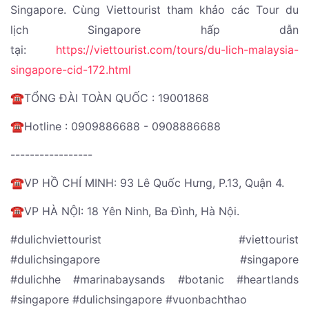
Singapore. Cùng Viettourist tham khảo các Tour du
lịch Singapore hấp dẫn
tại:
https://viettourist.com/tours/du-lich-malaysia-
singapore-cid-172.html
☎️TỔNG ĐÀI TOÀN QUỐC : 19001868
☎️Hotline : 0909886688 - 0908886688
-----------------
☎️VP HỒ CHÍ MINH: 93 Lê Quốc Hưng, P.13, Quận 4.
☎️VP HÀ NỘI: 18 Yên Ninh, Ba Đình, Hà Nội.
#dulichviettourist #viettourist
#dulichsingapore #singapore
#dulichhe #marinabaysands #botanic #heartlands
#singapore #dulichsingapore #vuonbachthao